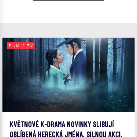
FILM / TV
KVĚTNOVÉ K-DRAMA NOVINKY SLIBUJÍ
OBLÍBENÁ HERECKÁ JMÉNA, SILNOU AKCI,