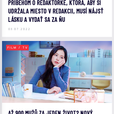
PRÍBEHOM O REDAKTORKE, KTORÁ, ABY SI
UDRŽALA MIESTO V REDAKCII, MUSÍ NÁJSŤ
LÁSKU A VYDAŤ SA ZA ŇU
03.07.2022
FILM / TV
AŽ 900 MUŽŮ ZA JEDEN ŽIVOT? NOVÝ