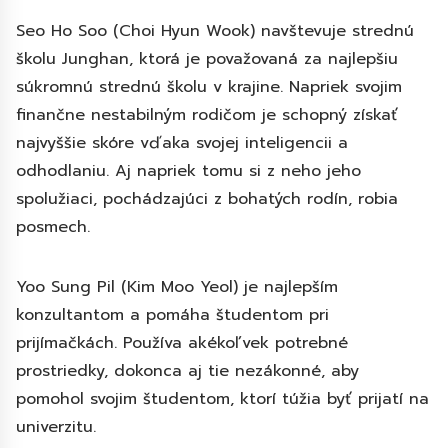
Seo Ho Soo (Choi Hyun Wook) navštevuje strednú
školu Junghan, ktorá je považovaná za najlepšiu
súkromnú strednú školu v krajine. Napriek svojim
finančne nestabilným rodičom je schopný získať
najvyššie skóre vďaka svojej inteligencii a
odhodlaniu. Aj napriek tomu si z neho jeho
spolužiaci, pochádzajúci z bohatých rodín, robia
posmech.
Yoo Sung Pil (Kim Moo Yeol) je najlepším
konzultantom a pomáha študentom pri
prijímačkách. Používa akékoľvek potrebné
prostriedky, dokonca aj tie nezákonné, aby
pomohol svojim študentom, ktorí túžia byť prijatí na
univerzitu.