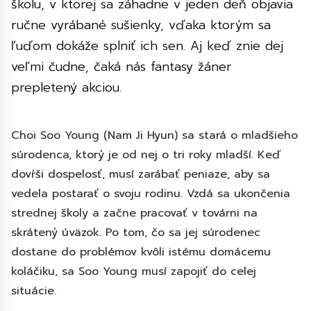
školu, v ktorej sa záhadne v jeden deň objavia
ručne vyrábané sušienky, vďaka ktorým sa
ľuďom dokáže splniť ich sen. Aj keď znie dej
veľmi čudne, čaká nás fantasy žáner
prepletený akciou.
Choi Soo Young (Nam Ji Hyun) sa stará o mladšieho
súrodenca, ktorý je od nej o tri roky mladší. Keď
dovŕši dospelosť, musí zarábať peniaze, aby sa
vedela postarať o svoju rodinu. Vzdá sa ukončenia
strednej školy a začne pracovať v továrni na
skrátený úväzok. Po tom, čo sa jej súrodenec
dostane do problémov kvôli istému domácemu
koláčiku, sa Soo Young musí zapojiť do celej
situácie.