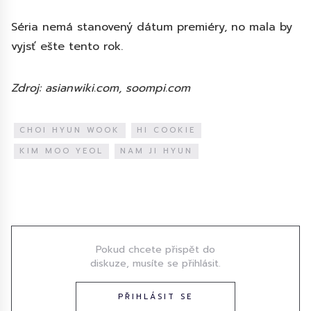
Séria nemá stanovený dátum premiéry, no mala by
vyjsť ešte tento rok.
Zdroj: asianwiki.com, soompi.com
CHOI HYUN WOOK
HI COOKIE
KIM MOO YEOL
NAM JI HYUN
Diskuze
Pokud chcete přispět do
diskuze, musíte se přihlásit.
PŘIHLÁSIT SE