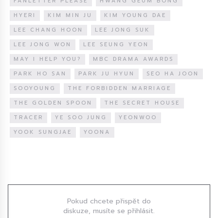
FANLETTER PLEASE
HWANG GEUM BONG
HYERI
KIM MIN JU
KIM YOUNG DAE
LEE CHANG HOON
LEE JONG SUK
LEE JONG WON
LEE SEUNG YEON
MAY I HELP YOU?
MBC DRAMA AWARDS
PARK HO SAN
PARK JU HYUN
SEO HA JOON
SOOYOUNG
THE FORBIDDEN MARRIAGE
THE GOLDEN SPOON
THE SECRET HOUSE
TRACER
YE SOO JUNG
YEONWOO
YOOK SUNGJAE
YOONA
Diskuze
Pokud chcete přispět do
diskuze, musíte se přihlásit.