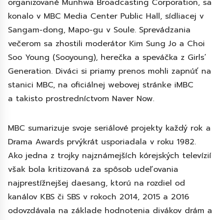
organizované Munhwa Broadcasting Corporation, sa
konalo v MBC Media Center Public Hall, sídliacej v
Sangam-dong, Mapo-gu v Soule. Sprevádzania
večerom sa zhostili moderátor Kim Sung Jo a Choi
Soo Young (Sooyoung), herečka a speváčka z Girls’
Generation. Diváci si priamy prenos mohli zapnúť na
stanici MBC, na oficiálnej webovej stránke iMBC
a takisto prostredníctvom Naver Now.
MBC sumarizuje svoje seriálové projekty každý rok a
Drama Awards prvýkrát usporiadala v roku 1982.
Ako jedna z trojky najznámejších kórejských televízií
však bola kritizovaná za spôsob udeľovania
najprestížnejšej daesang, ktorú na rozdiel od
kanálov KBS či SBS v rokoch 2014, 2015 a 2016
odovzdávala na základe hodnotenia divákov drám a