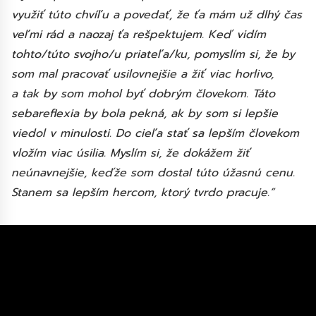
využiť túto chvíľu a povedať, že ťa mám už dlhý čas
veľmi rád a naozaj ťa rešpektujem. Keď vidím
tohto/túto svojho/u priateľa/ku, pomyslím si, že by
som mal pracovať usilovnejšie a žiť viac horlivo,
a tak by som mohol byť dobrým človekom. Táto
sebareflexia by bola pekná, ak by som si lepšie
viedol v minulosti. Do cieľa stať sa lepším človekom
vložím viac úsilia. Myslím si, že dokážem žiť
neúnavnejšie, keďže som dostal túto úžasnú cenu.
Stanem sa lepším hercom, ktorý tvrdo pracuje.“