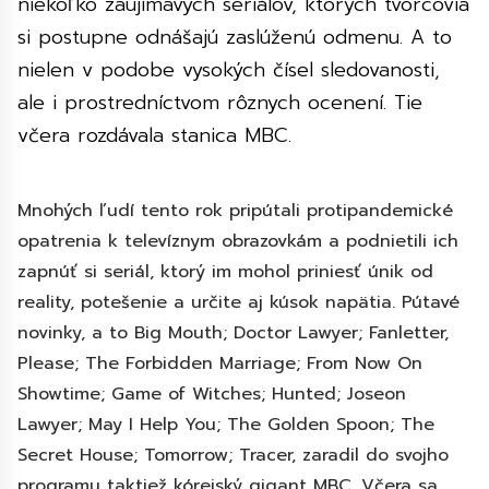
niekoľko zaujímavých seriálov, ktorých tvorcovia
si postupne odnášajú zaslúženú odmenu. A to
nielen v podobe vysokých čísel sledovanosti,
ale i prostredníctvom rôznych ocenení. Tie
včera rozdávala stanica MBC.
Mnohých ľudí tento rok pripútali protipandemické
opatrenia k televíznym obrazovkám a podnietili ich
zapnúť si seriál, ktorý im mohol priniesť únik od
reality, potešenie a určite aj kúsok napätia. Pútavé
novinky, a to Big Mouth; Doctor Lawyer; Fanletter,
Please; The Forbidden Marriage; From Now On
Showtime; Game of Witches; Hunted; Joseon
Lawyer; May I Help You; The Golden Spoon; The
Secret House; Tomorrow; Tracer, zaradil do svojho
programu taktiež kórejský gigant MBC. Včera sa