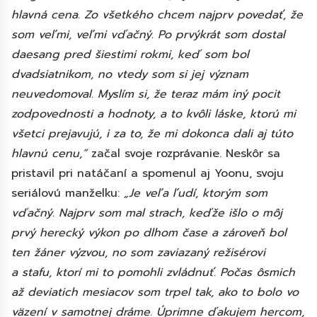
hlavná cena. Zo všetkého chcem najprv povedať, že
som veľmi, veľmi vďačný. Po prvýkrát som dostal
daesang pred šiestimi rokmi, keď som bol
dvadsiatnikom, no vtedy som si jej význam
neuvedomoval. Myslím si, že teraz mám iný pocit
zodpovednosti a hodnoty, a to kvôli láske, ktorú mi
všetci prejavujú, i za to, že mi dokonca dali aj túto
hlavnú cenu,“
začal svoje rozprávanie. Neskôr sa
pristavil pri natáčaní a spomenul aj Yoonu, svoju
seriálovú manželku:
„Je veľa ľudí, ktorým som
vďačný. Najprv som mal strach, keďže išlo o môj
prvý herecký výkon po dlhom čase a zároveň bol
ten žáner výzvou, no som zaviazaný režisérovi
a stafu, ktorí mi to pomohli zvládnuť. Počas ôsmich
až deviatich mesiacov som trpel tak, ako to bolo vo
väzení v samotnej dráme. Úprimne ďakujem hercom,