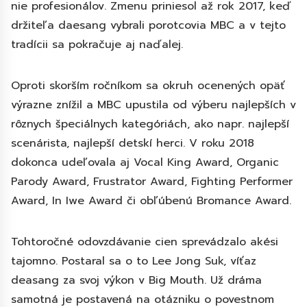
nie profesionálov. Zmenu priniesol až rok 2017, keď
držiteľa daesang vybrali porotcovia MBC a v tejto
tradícii sa pokračuje aj naďalej.
Oproti skorším ročníkom sa okruh ocenených opäť
výrazne znížil a MBC upustila od výberu najlepších v
rôznych špeciálnych kategóriách, ako napr. najlepší
scenárista, najlepší detskí herci. V roku 2018
dokonca udeľovala aj Vocal King Award, Organic
Parody Award, Frustrator Award, Fighting Performer
Award, In Iwe Award či obľúbenú Bromance Award.
Tohtoročné odovzdávanie cien sprevádzalo akési
tajomno. Postaral sa o to Lee Jong Suk, víťaz
deasang za svoj výkon v Big Mouth. Už dráma
samotná je postavená na otázniku o povestnom