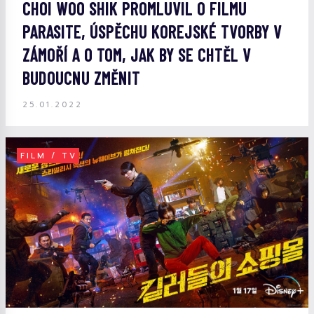
CHOI WOO SHIK PROMLUVIL O FILMU
PARASITE, ÚSPĚCHU KOREJSKÉ TVORBY V
ZÁMOŘÍ A O TOM, JAK BY SE CHTĚL V
BUDOUCNU ZMĚNIT
25.01.2022
FILM / TV