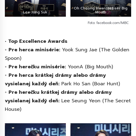
Oh Choong Hwan, režisér Big
Lee Jong Suk
Mouth
Foto: facebook.com/MBC
•
Top Excellence Awards
◦
Pre herca minisérie:
Yook Sung Jae (The Golden
Spoon)
◦
Pre herečku minisérie:
YoonA (Big Mouth)
◦
Pre herca krátkej drámy alebo drámy
vysielanej každý deň:
Park Ho San (Boar Hunt)
◦
Pre herečku krátkej drámy alebo drámy
vysielanej každý deň:
Lee Seung Yeon (The Secret
House)