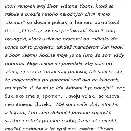
ktorí venovali svoj život, vrátane Yoony, ktorá sa
trápila a prežila mnoho náročných chvíľ mimo
väzenia.“
So slovami pokory aj humoru pokračoval
ďalej:
„Chcel by som sa poďakovať Yoon Seong
Hyungovi, ktorý usilovne pracoval od začiatku do
konca tohto projektu, taktiež manažérom Jun Hoovi
a Soon Jaemu. Rodina moja, je mi ľúto, že som vždy
prioritou. Moja mama mi povedala, aby som od
včerajšej noci trénoval svoj príhovor, tak som si istý,
že mojearodina pri pozeraní sedí ako na klincoch,
no myslím si, že mi to ide. Môžete byť pokojní.“
Jong
Suk, ako sme aj spomenuli, svoju vďaku adresoval i
neznámemu človeku: „
Mal som veľa obáv, strachu
a trápení, keď som dokončil povinnú vojenskú
službu, no bola pri mne osoba, ktorá mi pomohla
myslieť pozitívne a ísť správnou cestou. Chcem