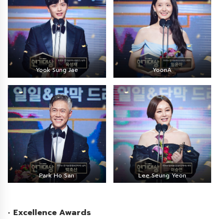
Yook Sung Jae
YoonA
Park Ho San
Lee Seung Yeon
•
Excellence Awards