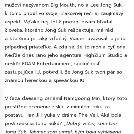
mužovi nazývanom Big Mouth, no a Lee Jong Suk
k tomu pridal vo svojej ďakovnej reči aj zaujímavý
aspekt. Vďaka nej totiž pozorní diváci hľadali
človeka, ktorého Jong Suk rešpektuje, má rád
a ktorému je taký vďačný. Viacerí uvažovali o jeho
prípadnej priateľke. A zdá sa, že to mohla byť ona.
Keďže dnes ráno jeho agentúra HighZium Studio a
neskôr EDAM Entertainment, spoločnosť
zastupujúca IU, potvrdili, že Jong Suk tvorí pár so
známou herečkou a speváčkou IU.
Víťaza daesang oznámil Namgoong Min, ktorý toto
prestížne ocenenie získal v minulom roku za
postavu Han Ji Hyuka v dráme The Veil. Aká bola
prvá reakcia Jong Suka?
„Dobrý večer, som Lee
Jong Suk. Takmer som umrel, kým bola vyhlásená