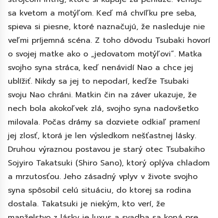
sa kvetom a motýľom. Keď má chvíľku pre seba,
spieva si piesne, ktoré naznačujú, že nasleduje nie
veľmi príjemná scéna. Z toho dôvodu Tsubaki hovorí
o svojej matke ako o „jedovatom motýľovi“. Matka
svojho syna stráca, keď nenávidí Nao a chce jej
ublížiť. Nikdy sa jej to nepodarí, keďže Tsubaki
svoju Nao chráni. Matkin čin na záver ukazuje, že
nech bola akokoľvek zlá, svojho syna nadovšetko
milovala. Počas drámy sa dozviete odkiaľ pramení
jej zlosť, ktorá je len výsledkom nešťastnej lásky.
Druhou výraznou postavou je starý otec Tsubakiho
Sojyiro Takatsuki (Shiro Sano), ktorý oplýva chladom
a mrzutosťou. Jeho zásadný vplyv v živote svojho
syna spôsobil celú situáciu, do ktorej sa rodina
dostala. Takatsuki je niekým, kto verí, že
manželstvo z lásky je luxus a svadba sa koná pre