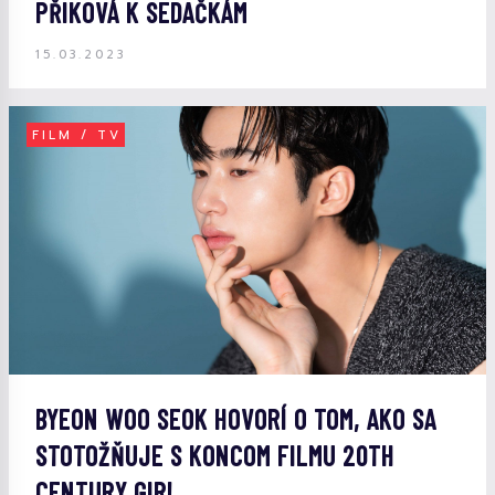
PŘIKOVÁ K SEDAČKÁM
15.03.2023
FILM / TV
BYEON WOO SEOK HOVORÍ O TOM, AKO SA
STOTOŽŇUJE S KONCOM FILMU 20TH
CENTURY GIRL