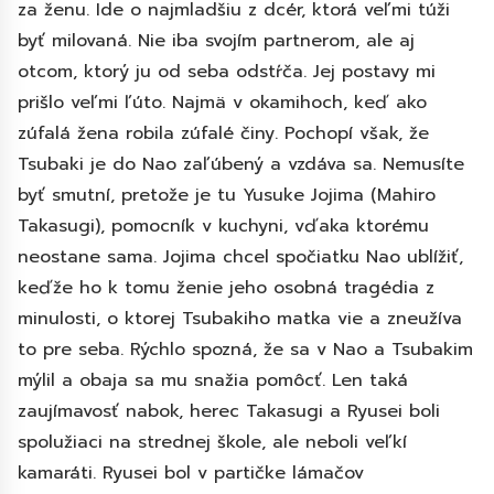
za ženu. Ide o najmladšiu z dcér, ktorá veľmi túži
byť milovaná. Nie iba svojím partnerom, ale aj
otcom, ktorý ju od seba odstŕča. Jej postavy mi
prišlo veľmi ľúto. Najmä v okamihoch, keď ako
zúfalá žena robila zúfalé činy. Pochopí však, že
Tsubaki je do Nao zaľúbený a vzdáva sa. Nemusíte
byť smutní, pretože je tu Yusuke Jojima (Mahiro
Takasugi), pomocník v kuchyni, vďaka ktorému
neostane sama. Jojima chcel spočiatku Nao ublížiť,
keďže ho k tomu ženie jeho osobná tragédia z
minulosti, o ktorej Tsubakiho matka vie a zneužíva
to pre seba. Rýchlo spozná, že sa v Nao a Tsubakim
mýlil a obaja sa mu snažia pomôcť. Len taká
zaujímavosť nabok, herec Takasugi a Ryusei boli
spolužiaci na strednej škole, ale neboli veľkí
kamaráti. Ryusei bol v partičke lámačov