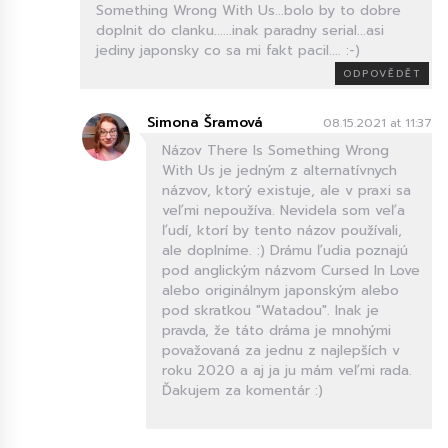
Something Wrong With Us...bolo by to dobre
doplnit do clanku......inak paradny serial...asi
jediny japonsky co sa mi fakt pacil.... :-)
ODPOVĚDĚT
Simona Šramová
08.15.2021 at 11:37
Názov There Is Something Wrong
With Us je jedným z alternatívnych
názvov, ktorý existuje, ale v praxi sa
veľmi nepoužíva. Nevidela som veľa
ľudí, ktorí by tento názov používali,
ale doplníme. :) Drámu ľudia poznajú
pod anglickým názvom Cursed In Love
alebo originálnym japonským alebo
pod skratkou "Watadou". Inak je
pravda, že táto dráma je mnohými
považovaná za jednu z najlepších v
roku 2020 a aj ja ju mám veľmi rada.
Ďakujem za komentár :)