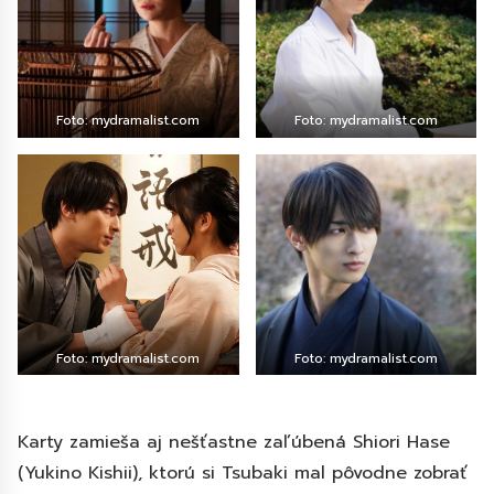
Foto: mydramalist.com
Foto: mydramalist.com
Foto: mydramalist.com
Foto: mydramalist.com
Karty zamieša aj nešťastne zaľúbená Shiori Hase
(Yukino Kishii), ktorú si Tsubaki mal pôvodne zobrať