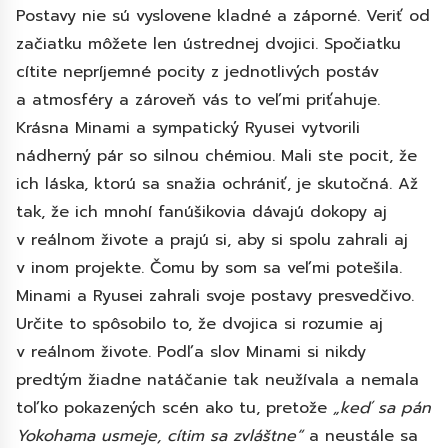
Postavy nie sú vyslovene kladné a záporné. Veriť od
začiatku môžete len ústrednej dvojici. Spočiatku
cítite nepríjemné pocity z jednotlivých postáv
a atmosféry a zároveň vás to veľmi priťahuje.
Krásna Minami a sympatický Ryusei vytvorili
nádherný pár so silnou chémiou. Mali ste pocit, že
ich láska, ktorú sa snažia ochrániť, je skutočná. Až
tak, že ich mnohí fanúšikovia dávajú dokopy aj
v reálnom živote a prajú si, aby si spolu zahrali aj
v inom projekte. Čomu by som sa veľmi potešila.
Minami a Ryusei zahrali svoje postavy presvedčivo.
Určite to spôsobilo to, že dvojica si rozumie aj
v reálnom živote. Podľa slov Minami si nikdy
predtým žiadne natáčanie tak neužívala a nemala
toľko pokazených scén ako tu, pretože
„keď sa pán
Yokohama usmeje, cítim sa zvláštne“
a neustále sa