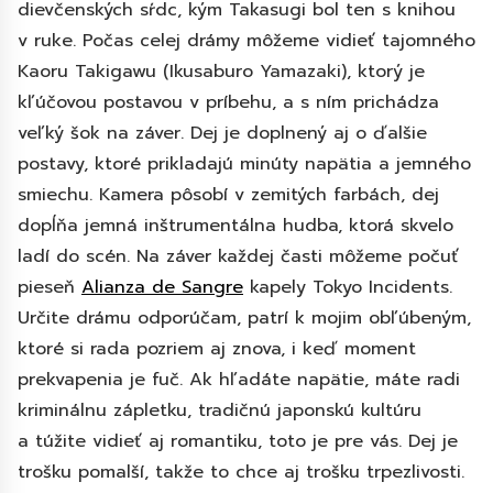
dievčenských sŕdc, kým Takasugi bol ten s knihou
v ruke. Počas celej drámy môžeme vidieť tajomného
Kaoru Takigawu (Ikusaburo Yamazaki), ktorý je
kľúčovou postavou v príbehu, a s ním prichádza
veľký šok na záver. Dej je doplnený aj o ďalšie
postavy, ktoré prikladajú minúty napätia a jemného
smiechu. Kamera pôsobí v zemitých farbách, dej
dopĺňa jemná inštrumentálna hudba, ktorá skvelo
ladí do scén. Na záver každej časti môžeme počuť
pieseň
Alianza de Sangre
kapely Tokyo Incidents.
Určite drámu odporúčam, patrí k mojim obľúbeným,
ktoré si rada pozriem aj znova, i keď moment
prekvapenia je fuč. Ak hľadáte napätie, máte radi
kriminálnu zápletku, tradičnú japonskú kultúru
a túžite vidieť aj romantiku, toto je pre vás. Dej je
trošku pomalší, takže to chce aj trošku trpezlivosti.