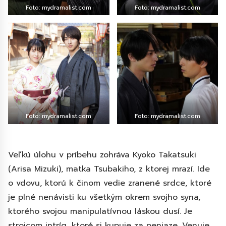
Foto: mydramalist.com
Foto: mydramalist.com
Foto: mydramalist.com
Foto: mydramalist.com
Veľkú úlohu v príbehu zohráva Kyoko Takatsuki
(Arisa Mizuki), matka Tsubakiho, z ktorej mrazí. Ide
o vdovu, ktorú k činom vedie zranené srdce, ktoré
je plné nenávisti ku všetkým okrem svojho syna,
ktorého svojou manipulatívnou láskou dusí. Je
strojcom intríg, ktoré si kupuje za peniaze. Venuje