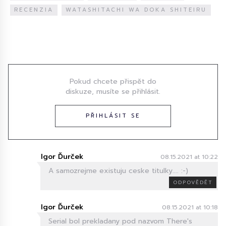
RECENZIA
WATASHITACHI WA DOKA SHITEIRU
Diskuze
Pokud chcete přispět do
diskuze, musíte se přihlásit.
PŘIHLÁSIT SE
Igor Ďurček
08.15.2021 at 10:22
A samozrejme existuju ceske titulky.... :-)
ODPOVĚDĚT
Igor Ďurček
08.15.2021 at 10:18
Serial bol prekladany pod nazvom There's