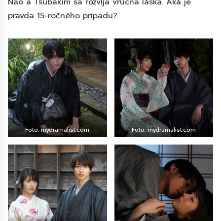
Nao a Tsubakim sa rozvíja vrúcna láska. Aká je
pravda 15-ročného prípadu?
Foto: mydramalist.com
Foto: mydramalist.com