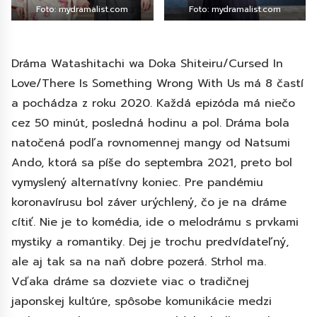
Foto: mydramalist.com
Foto: mydramalist.com
Dráma Watashitachi wa Doka Shiteiru/Cursed In
Love/There Is Something Wrong With Us má 8 častí
a pochádza z roku 2020. Každá epizóda má niečo
cez 50 minút, posledná hodinu a pol. Dráma bola
natočená podľa rovnomennej mangy od Natsumi
Ando, ktorá sa píše do septembra 2021, preto bol
vymyslený alternatívny koniec. Pre pandémiu
koronavírusu bol záver urýchlený, čo je na dráme
cítiť. Nie je to komédia, ide o melodrámu s prvkami
mystiky a romantiky. Dej je trochu predvídateľný,
ale aj tak sa na naň dobre pozerá. Strhol ma.
Vďaka dráme sa dozviete viac o tradičnej
japonskej kultúre, spôsobe komunikácie medzi