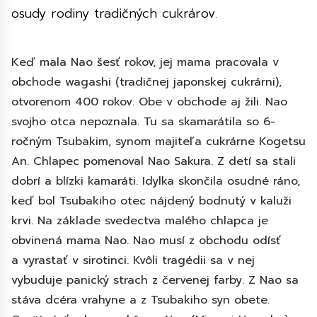
osudy rodiny tradičných cukrárov.
Keď mala Nao šesť rokov, jej mama pracovala v
obchode wagashi (tradičnej japonskej cukrárni),
otvorenom 400 rokov. Obe v obchode aj žili. Nao
svojho otca nepoznala. Tu sa skamarátila so 6-
ročným Tsubakim, synom majiteľa cukrárne Kogetsu
An. Chlapec pomenoval Nao Sakura. Z detí sa stali
dobrí a blízki kamaráti. Idylka skončila osudné ráno,
keď bol Tsubakiho otec nájdený bodnutý v kaluži
krvi. Na základe svedectva malého chlapca je
obvinená mama Nao. Nao musí z obchodu odísť
a vyrastať v sirotinci. Kvôli tragédii sa v nej
vybuduje panický strach z červenej farby. Z Nao sa
stáva dcéra vrahyne a z Tsubakiho syn obete.