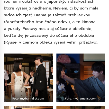
rodinami cukrárov a o japonských sladkostiach,
ktoré vyzerajú nádherne. Neviem, či by som mala
srdce ich zjesť. Dráma je taktiež prehliadkou
rôznofarebného tradičného odevu, a to kimona
a yukaty. Postavy nosia aj súčasné oblečenie,
keďže dej je zasadený do súčasného obdobia
(Ryusei v čiernom obleku vyzerá veľmi príťažlivo).
Foto: mydramalist.com
Foto: mydramalist.com