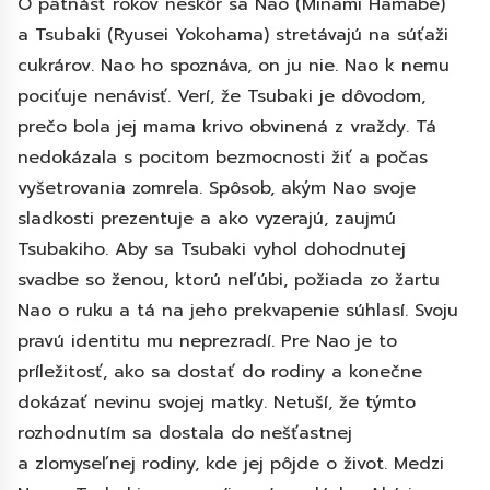
O pätnásť rokov neskôr sa Nao (Minami Hamabe)
a Tsubaki (Ryusei Yokohama) stretávajú na súťaži
cukrárov. Nao ho spoznáva, on ju nie. Nao k nemu
pociťuje nenávisť. Verí, že Tsubaki je dôvodom,
prečo bola jej mama krivo obvinená z vraždy. Tá
nedokázala s pocitom bezmocnosti žiť a počas
vyšetrovania zomrela. Spôsob, akým Nao svoje
sladkosti prezentuje a ako vyzerajú, zaujmú
Tsubakiho. Aby sa Tsubaki vyhol dohodnutej
svadbe so ženou, ktorú neľúbi, požiada zo žartu
Nao o ruku a tá na jeho prekvapenie súhlasí. Svoju
pravú identitu mu neprezradí. Pre Nao je to
príležitosť, ako sa dostať do rodiny a konečne
dokázať nevinu svojej matky. Netuší, že týmto
rozhodnutím sa dostala do nešťastnej
a zlomyseľnej rodiny, kde jej pôjde o život. Medzi