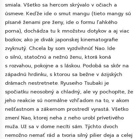
smiala. Všetko sa hercom skrývalo v očiach a
úsmeve. Keďže ide o smut mangu (tieto mangy sú
písané ženami pre ženy, ide o formu ľahkého
porna), dochádza tu k množstvu dotykov a aj viac
bozkov, ako je divák japonskej kinematografie
zvyknutý. Chcela by som vyzdvihnúť Nao. Ide
o silnú, statočnú a nežnú ženu, ktorá koná
s rozvahou, pokojne a s láskou. Podobá sa skôr na
západnú hrdinku, s ktorou sa bežne v ázijských
drámach nestretnete. Ryuseiho Tsubaki je
spočiatku neosobný a chladný, ale vy pochopíte, že
jeho reakcie sú normálne vzhľadom na to, v akom
nešťastnom a zákernom prostredí vyrastá. Všetko
zmení Nao, ktorej neha z neho urobí prívetivého
muža. Už sa v dome necíti sám. Týchto dvoch
nemožno nemať rád a tvoria silný pilier deja a celej