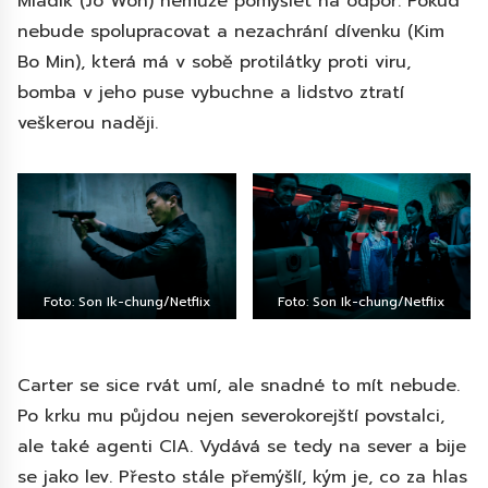
Mladík (Jo Won) nemůže pomýšlet na odpor. Pokud
nebude spolupracovat a nezachrání dívenku (Kim
Bo Min), která má v sobě protilátky proti viru,
bomba v jeho puse vybuchne a lidstvo ztratí
veškerou naději.
Foto: Son Ik-chung/Netflix
Foto: Son Ik-chung/Netflix
Carter se sice rvát umí, ale snadné to mít nebude.
Po krku mu půjdou nejen severokorejští povstalci,
ale také agenti CIA. Vydává se tedy na sever a bije
se jako lev. Přesto stále přemýšlí, kým je, co za hlas