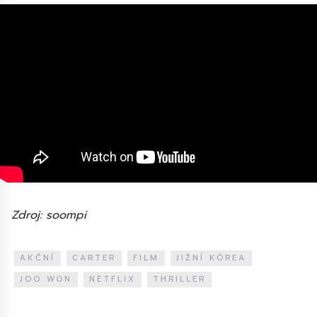
Zdroj: soompi
AKČNÍ
CARTER
FILM
JIŽNÍ KÓREA
JOO WON
NETFLIX
THRILLER