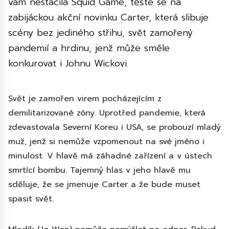
vám nestačila Squid Game, těšte se na
zabijáckou akční novinku Carter, která slibuje
scény bez jediného střihu, svět zamořený
pandemií a hrdinu, jenž může směle
konkurovat i Johnu Wickovi.
Svět je zamořen virem pocházejícím z
demilitarizované zóny. Uprotřed pandemie, která
zdevastovala Severní Koreu i USA, se probouzí mladý
muž, jenž si nemůže vzpomenout na své jméno i
minulost. V hlavě má záhadné zařízení a v ústech
smrtící bombu. Tajemný hlas v jeho hlavě mu
sděluje, že se jmenuje Carter a že bude muset
spasit svět.