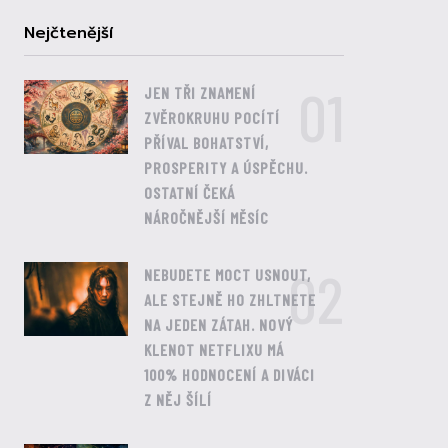
Nejčtenější
01
JEN TŘI ZNAMENÍ
ZVĚROKRUHU POCÍTÍ
PŘÍVAL BOHATSTVÍ,
PROSPERITY A ÚSPĚCHU.
OSTATNÍ ČEKÁ
NÁROČNĚJŠÍ MĚSÍC
02
NEBUDETE MOCT USNOUT,
ALE STEJNĚ HO ZHLTNETE
NA JEDEN ZÁTAH. NOVÝ
KLENOT NETFLIXU MÁ
100% HODNOCENÍ A DIVÁCI
Z NĚJ ŠÍLÍ