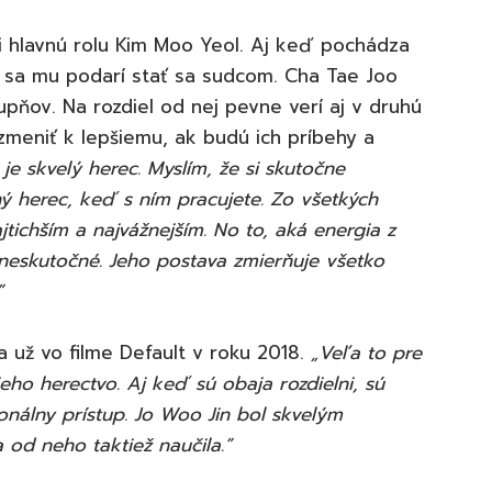
li hlavnú rolu Kim Moo Yeol. Aj keď pochádza
 sa mu podarí stať sa sudcom. Cha Tae Joo
upňov. Na rozdiel od nej pevne verí aj v druhú
 zmeniť k lepšiemu, ak budú ich príbehy a
je skvelý herec. Myslím, že si skutočne
ý herec, keď s ním pracujete. Zo všetkých
tichším a najvážnejším. No to, aká energia z
 neskutočné. Jeho postava zmierňuje všetko
”
a už vo filme Default v roku 2018.
„Veľa to pre
ho herectvo. Aj keď sú obaja rozdielni, sú
ionálny prístup. Jo Woo Jin bol skvelým
od neho taktiež naučila.”