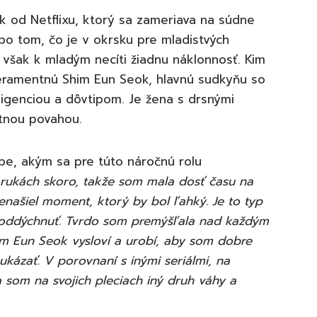
ok od Netflixu, ktorý sa zameriava na súdne
o tom, čo je v okrsku pre mladistvých
však k mladým necíti žiadnu náklonnosť. Kim
peramentnú Shim Eun Seok, hlavnú sudkyňu so
eligenciou a dôvtipom. Je žena s drsnými
tnou povahou.
be, akým sa pre túto náročnú rolu
rukách skoro, takže som mala dosť času na
nenašiel moment, ktorý by bol ľahký. Je to typ
 oddýchnuť. Tvrdo som premýšľala nad každým
m Eun Seok vysloví a urobí, aby som dobre
 ukázať. V porovnaní s inými seriálmi, na
 som na svojich pleciach iný druh váhy a