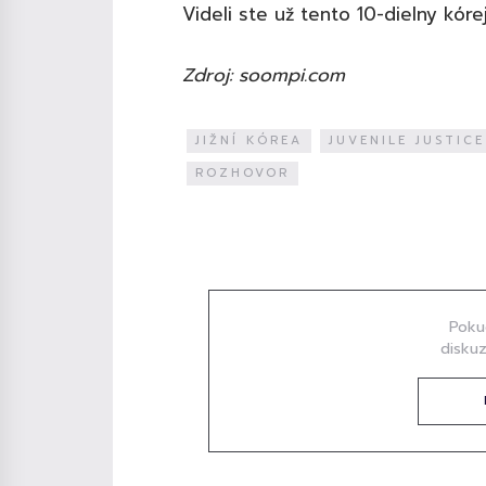
Videli ste už tento 10-dielny kóre
Zdroj: soompi.com
JIŽNÍ KÓREA
JUVENILE JUSTICE
ROZHOVOR
Diskuze
Poku
diskuz