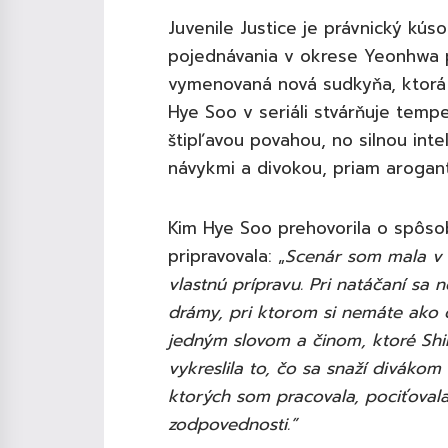
Juvenile Justice je právnický kús
pojednávania v okrese Yeonhwa p
vymenovaná nová sudkyňa, ktorá 
Hye Soo v seriáli stvárňuje tem
štipľavou povahou, no silnou int
návykmi a divokou, priam arogan
Kim Hye Soo prehovorila o spôso
pripravovala: „
Scenár som mala v 
vlastnú prípravu. Pri natáčaní sa 
drámy, pri ktorom si nemáte ako
jedným slovom a činom, ktoré Shi
vykreslila to, čo sa snaží divákom
ktorých som pracovala, pociťovala
zodpovednosti.”