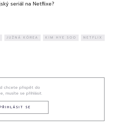
jský seriál na Netflixe?
JUŽNÁ KÓREA
KIM HYE SOO
NETFLIX
d chcete přispět do
e, musíte se přihlásit.
PŘIHLÁSIT SE