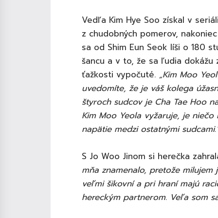
Vedľa Kim Hye Soo získal v seriá
z chudobných pomerov, nakoniec
sa od Shim Eun Seok líši o 180 st
šancu a v to, že sa ľudia dokážu
ťažkosti vypočuté.
„Kim Moo Yeol 
uvedomíte, že je váš kolega úžasn
štyroch sudcov je Cha Tae Hoo naj
Kim Moo Yeola vyžaruje, je niečo
napätie medzi ostatnými sudcami.
S Jo Woo Jinom si herečka zahral
mňa znamenalo, pretože milujem je
veľmi šikovní a pri hraní majú rac
hereckým partnerom. Veľa som sa 