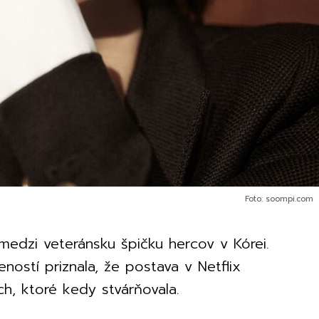
Foto: soompi.com
edzi veteránsku špičku hercov v Kórei.
ností priznala, že postava v Netflix
ch, ktoré kedy stvárňovala.