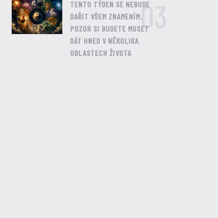
03
TENTO TÝDEN SE NEBUDE
DAŘIT VŠEM ZNAMENÍM.
POZOR SI BUDETE MUSET
DÁT HNED V NĚKOLIKA
OBLASTECH ŽIVOTA