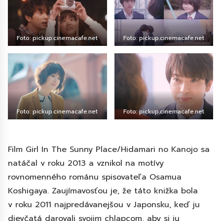
Foto: pickup.cinemacafe.net
Foto: pickup.cinemacafe.net
Foto: pickup.cinemacafe.net
Foto: pickup.cinemacafe.net
Film Girl In The Sunny Place/Hidamari no Kanojo sa
natáčal v roku 2013 a vznikol na motívy
rovnomenného románu spisovateľa Osamua
Koshigaya. Zaujímavosťou je, že táto knižka bola
v roku 2011 najpredávanejšou v Japonsku, keď ju
dievčatá darovali svojim chlapcom, aby si ju