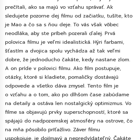
prečítali, ako sa majú vo vzťahu správať. Ak
sledujete pozorne dej filmu od začiatku, tušíte, kto
je Mao a čo sa s ňou deje. To vás však vôbec
neodláka, aby ste príbeh pozerali ďalej. Prvá
polovica filmu je veľmi idealistická. Hýri farbami,
šťastím a dvojica spolu vychádza až tak veľmi
dobre, že jednoducho čakáte, kedy nastane zlom.
A on príde v polovici filmu. Ako film postupuje,
otázky, ktoré si kladiete, pomaličky dostávajú
odpovede a všetko dáva zmysel. Tento film je
o vzťahu a o tom, ako po dlhšom čase zabúdame
na detaily a ostáva len nostalgický optimizmus. Vo
filme sa objavujú prvky superschopností, ktoré sa
spájajú do nadpozemskej atmosféry na ostrove, čo
na mňa pôsobilo príťažlivo. Záver filmu
uspokojuje, je dojímavý a nepredvídateľný. Čakáte