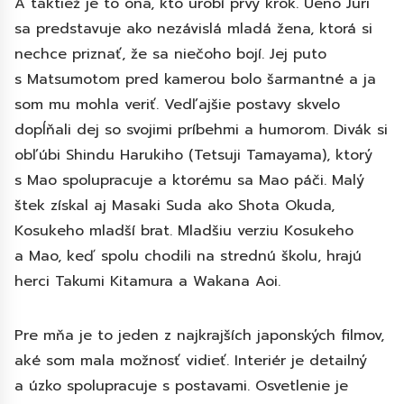
A taktiež je to ona, kto urobí prvý krok. Ueno Juri
sa predstavuje ako nezávislá mladá žena, ktorá si
nechce priznať, že sa niečoho bojí. Jej puto
s Matsumotom pred kamerou bolo šarmantné a ja
som mu mohla veriť. Vedľajšie postavy skvelo
dopĺňali dej so svojimi príbehmi a humorom. Divák si
obľúbi Shindu Harukiho (Tetsuji Tamayama), ktorý
s Mao spolupracuje a ktorému sa Mao páči. Malý
štek získal aj Masaki Suda ako Shota Okuda,
Kosukeho mladší brat. Mladšiu verziu Kosukeho
a Mao, keď spolu chodili na strednú školu, hrajú
herci Takumi Kitamura a Wakana Aoi.
Pre mňa je to jeden z najkrajších japonských filmov,
aké som mala možnosť vidieť. Interiér je detailný
a úzko spolupracuje s postavami. Osvetlenie je