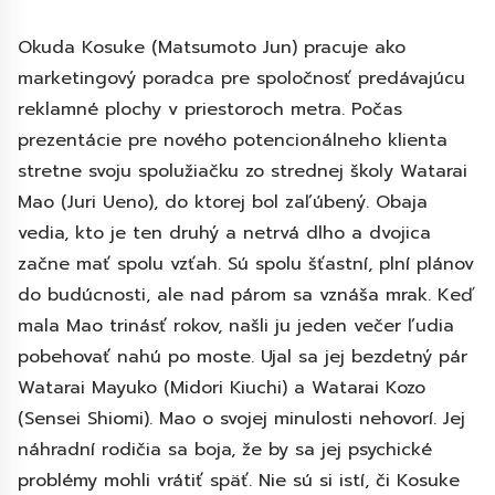
Okuda Kosuke (Matsumoto Jun) pracuje ako
marketingový poradca pre spoločnosť predávajúcu
reklamné plochy v priestoroch metra. Počas
prezentácie pre nového potencionálneho klienta
stretne svoju spolužiačku zo strednej školy Watarai
Mao (Juri Ueno), do ktorej bol zaľúbený. Obaja
vedia, kto je ten druhý a netrvá dlho a dvojica
začne mať spolu vzťah. Sú spolu šťastní, plní plánov
do budúcnosti, ale nad párom sa vznáša mrak. Keď
mala Mao trinásť rokov, našli ju jeden večer ľudia
pobehovať nahú po moste. Ujal sa jej bezdetný pár
Watarai Mayuko (Midori Kiuchi) a Watarai Kozo
(Sensei Shiomi). Mao o svojej minulosti nehovorí. Jej
náhradní rodičia sa boja, že by sa jej psychické
problémy mohli vrátiť späť. Nie sú si istí, či Kosuke