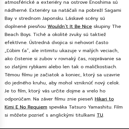
atmosférické a exteriéry na ostrove Enoshima sú
nádherné. Exteriéry sa natáčali na pobreží Sagami
Bay v strednom Japonsku. Láskavé scény sú
doplnené piesňou
Wouldn’t It Be Nice
skupiny The
Beach Boys. Tiché a okolité zvuky sú taktiež
efektívne. Ústredná dvojica si nehovorí často
„Ľúbim ťa“, ale intimitu ukazuje v malých veciach,
ako čistenie si zubov v rovnaký čas, rozprávanie sa
so zlatými rybkami alebo len tak o maličkostiach.
Témou filmu je začiatok a koniec, ktorý sa uzavrie
do jedného kruhu, aby mohol vzniknúť nový celok.
Je to film, ktorý vás určite dojme a vrelo ho
odporúčam. Na záver filmu znie pieseň
Hikari to
Kimi E No Requiem
speváka Tatsuro Yamashitu. Film
si môžete pozrieť s anglickými titulkami
TU
.