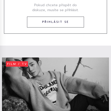
Pokud chcete přispět do
diskuze, musíte se přihlásit.
PŘIHLÁSIT SE
FILM / TV