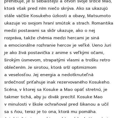
prehlbuje, je si sebaistejší a otvorí svoje srdce Mao,
ktorá však pred ním niečo skrýva. Ako sa ukazujú
stále väčšie Kosukeho úzkosti a obavy, Matsumoto
ukazuje vo svojom hraní smútok a strach. Romantika
medzi postavami sa skôr ukazuje, ako o nej
rozpráva, takže chémia medzi hercami je siná
a emocionálne rozhranie hercov je veľké. Ueno Juri
je ako živá postavička z anime s veľkými očami,
širokým úsmevom, strapatými vlasmi a trošku retro
oblečením. Je sirotou, ktorá srší optimizmom
a veselosťou. Jej energia a nedotknuteľná
srdečnosť priťahuje inak rezervovaného Kosukeho.
Scéna, v ktorej sa Kosuke a Mao opäť stretnú, je
takmer tichá, aby ju divák precítil. Kosuke Mao
v minulosti v škole ochraňoval pred šikanou a učil
sa s ňou, teraz je to ona, ktorá mu pomáha.