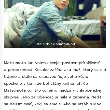
Foto: pickup.cinemacafe.net
Matsumoto Jun vniesol svojej postave príťažlivosť
a prirodzenosť. Kosuke začína ako muž, ktorý sa cíti
trápne a stále sa ospravedlňuje. Jeho kúzlo
spočívalo v tom, že bol vážny knihomoľ, čo
Matsumota odlíšilo od jeho imidžu v chlapčenskej
skupine. Jeho zaľúbenosť je milá a zábavná. Nedá
sa neusmievať, keď sa smeje. Ako sa vzťah s Mao