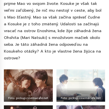
prijme Mao vo svojom živote. Kosuke je však tak
veľmi zaľúbený, že nič mu nestojí v ceste, aby bol
s Mao šťastný. Mao sa však začína správať čudne
a Kosuke je z toho zmätený. Udalosti sa začínajú
vracať na ostrov Enoshima, kde žije záhadná žena
Ohshita (Mari Natsuki) s množstvom mačiek okolo
seba. Je táto záhadná žena odpoveďou na
Kosukeho otázky? A kto je vlastne žena žijúca na
ostrove?
Foto: pickup.cinemacafe.net
Foto: pickup.cinemacafe.net