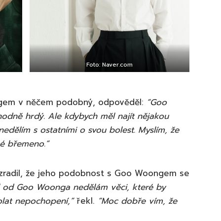
Foto: Naver.com
ngem v něčem podobný, odpověděl:
“Goo
hodně hrdý. Ale kdybych měl najít nějakou
nedělím s ostatními o svou bolest. Myslím, že
lké břemeno.”
rozradil, že jeho podobnost s Goo Woongem se
íl od Goo Woonga nedělám věci, které by
olat nepochopení,”
řekl.
“Moc dobře vím, že