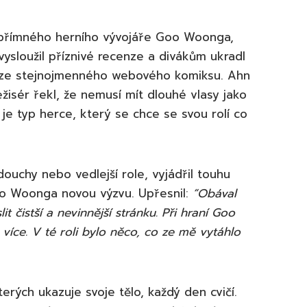
 upřímného herního vývojáře Goo Woonga,
 vysloužil příznivé recenze a divákům ukradl
 ze stejnojmenného webového komiksu. Ahn
ežisér řekl, že nemusí mít dlouhé vlasy jako
e typ herce, který se chce se svou rolí co
ouchy nebo vedlejší role, vyjádřil touhu
oo Woonga novou výzvu. Upřesnil:
“Obával
 čistší a nevinnější stránku. Při hraní Goo
íce. V té roli bylo něco, co ze mě vytáhlo
terých ukazuje svoje tělo, každý den cvičí.