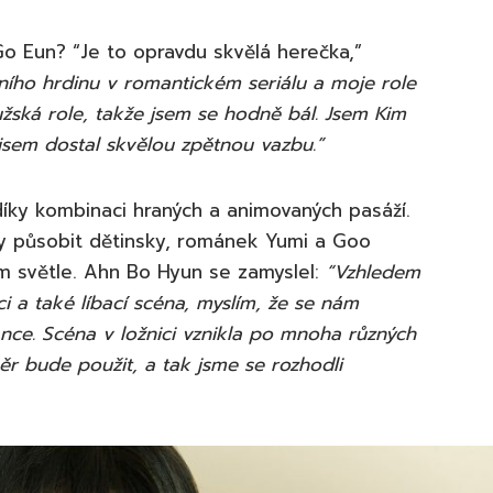
o Eun? “Je to opravdu skvělá herečka,”
ního hrdinu v romantickém seriálu a moje role
žská role, takže jsem se hodně bál. Jsem Kim
sem dostal skvělou zpětnou vazbu.”
 díky kombinaci hraných a animovaných pasáží.
y působit dětinsky, románek Yumi a Goo
m světle. Ahn Bo Hyun se zamyslel:
“Vzhledem
i a také líbací scéna, myslím, že se nám
nce. Scéna v ložnici vznikla po mnoha různých
ěr bude použit, a tak jsme se rozhodli