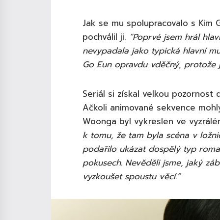
Jak se mu spolupracovalo s Kim G
pochválil ji.
“Poprvé jsem hrál hlav
nevypadala jako typická hlavní mu
Go Eun opravdu vděčný, protože j
Seriál si získal velkou pozornost
Ačkoli animované sekvence mohl
Woonga byl vykreslen ve vyzrálé
k tomu, že tam byla scéna v ložnic
podařilo ukázat dospělý typ roma
pokusech. Nevěděli jsme, jaký záb
vyzkoušet spoustu věcí.”