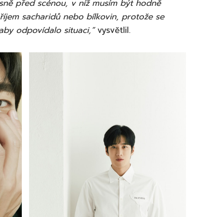
ěsně před scénou, v níž musím být hodně
íjem sacharidů nebo bílkovin, protože se
aby odpovídalo situaci,”
vysvětlil.