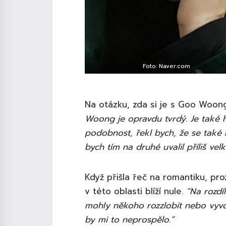
Foto: Naver.com
Na otázku, zda si je s Goo Woo
Woong je opravdu tvrdý. Je také 
podobnost, řekl bych, že se také 
bych tím na druhé uvalil příliš ve
Když přišla řeč na romantiku, p
v této oblasti blíží nule
. “Na rozd
mohly někoho rozzlobit nebo vyv
by mi to neprospělo.”