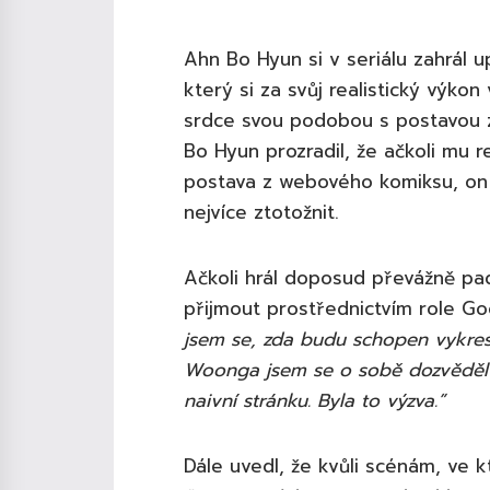
Ahn Bo Hyun si v seriálu zahrál
který si za svůj realistický výkon
srdce svou podobou s postavou
Bo Hyun prozradil, že ačkoli mu r
postava z webového komiksu, on j
nejvíce ztotožnit.
Ačkoli hrál doposud převážně pad
přijmout prostřednictvím role G
jsem se, zda budu schopen vykreslit
Woonga jsem se o sobě dozvěděl v
naivní stránku. Byla to výzva.”
Dále uvedl, že kvůli scénám, ve k