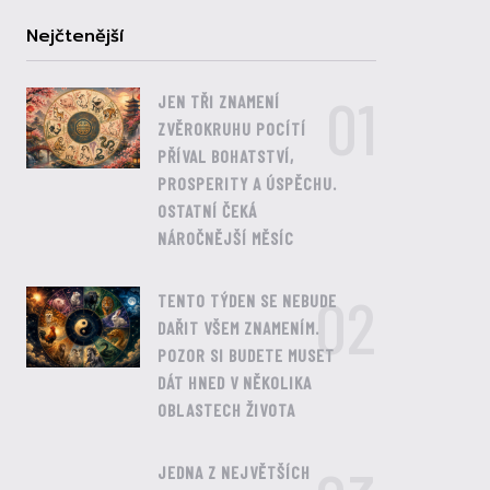
Nejčtenější
01
JEN TŘI ZNAMENÍ
ZVĚROKRUHU POCÍTÍ
PŘÍVAL BOHATSTVÍ,
PROSPERITY A ÚSPĚCHU.
OSTATNÍ ČEKÁ
NÁROČNĚJŠÍ MĚSÍC
02
TENTO TÝDEN SE NEBUDE
DAŘIT VŠEM ZNAMENÍM.
POZOR SI BUDETE MUSET
DÁT HNED V NĚKOLIKA
OBLASTECH ŽIVOTA
JEDNA Z NEJVĚTŠÍCH