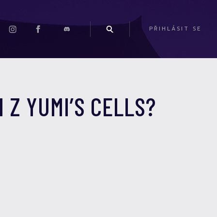
PŘIHLÁSIT SE
 Z YUMI’S CELLS?