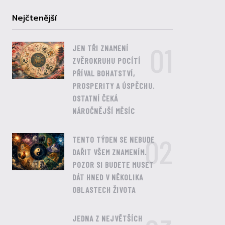
Nejčtenější
01
JEN TŘI ZNAMENÍ
ZVĚROKRUHU POCÍTÍ
PŘÍVAL BOHATSTVÍ,
PROSPERITY A ÚSPĚCHU.
OSTATNÍ ČEKÁ
NÁROČNĚJŠÍ MĚSÍC
02
TENTO TÝDEN SE NEBUDE
DAŘIT VŠEM ZNAMENÍM.
POZOR SI BUDETE MUSET
DÁT HNED V NĚKOLIKA
OBLASTECH ŽIVOTA
JEDNA Z NEJVĚTŠÍCH