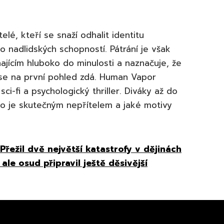
lé, kteří se snaží odhalit identitu
 nadlidských schopností. Pátrání je však
jícím hluboko do minulosti a naznačuje, že
 se na první pohled zdá. Human Vapor
ci-fi a psychologický thriller. Diváky až do
do je skutečným nepřítelem a jaké motivy
Přežil dvě největší katastrofy v dějinách
le osud připravil ještě děsivější