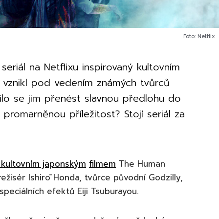
Foto: Netflix
eriál na Netflixu inspirovaný kultovním
rý vznikl pod vedením známých tvůrců
řilo se jim přenést slavnou předlohu do
romarněnou příležitost? Stojí seriál za
 kultovním japonským
filmem
The Human
režisér Ishirō Honda, tvůrce původní Godzilly,
peciálních efektů Eiji Tsuburayou.