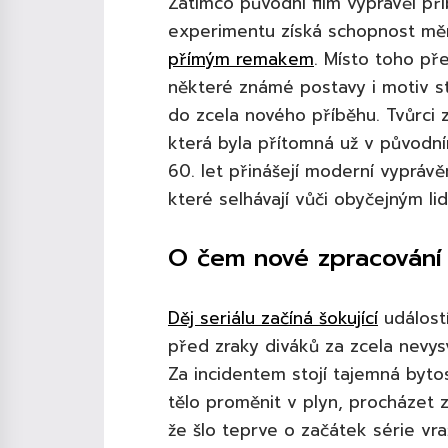
Zatímco původní film vyprávěl 
experimentu získá schopnost měn
přímým remakem
. Místo toho p
některé známé postavy i motiv s
do zcela nového příběhu. Tvůrci z
která byla přítomná už v původn
60. let přinášejí moderní vyprávěn
které selhávají vůči obyčejným li
O čem nové zpracování 
Děj seriálu začíná šokující
událost
před zraky diváků za zcela nevysv
Za incidentem stojí tajemná byt
tělo proměnit v plyn, procházet 
že šlo teprve o začátek série vr