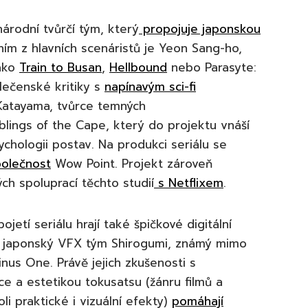
árodní tvůrčí tým, který
propojuje japonskou
ním z hlavních scenáristů je Yeon Sang-ho,
jako
Train to Busan
,
Hellbound
nebo Parasyte:
lečenské kritiky s
napínavým sci-fi
o Katayama, tvůrce temných
blings of the Cape, který do projektu vnáší
chologii postav. Na produkci seriálu se
polečnost
Wow Point. Projekt zároveň
ch spoluprací těchto studií
s Netflixem
.
ojetí seriálu hrají také špičkové digitální
ný japonský VFX tým Shirogumi, známý mimo
nus One. Právě jejich zkušenosti s
ce a estetikou tokusatsu (žánru filmů a
li praktické i vizuální efekty)
pomáhají