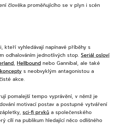
ní člověka proměňujícího se v plyn i scén
i, kteří vyhledávají napínavé příběhy s
ým odhalováním jednotlivých stop.
Seriál osloví
erland
,
Hellbound
nebo Gannibal, ale také
i koncepty
s neobvyklým antagonistou a
isté akce.
rují pomalejší tempo vyprávění, v němž je
udování motivací postav a postupné vytváření
zápletky,
sci-fi prvků
a společenského
erý cílí na publikum hledající něco odlišného