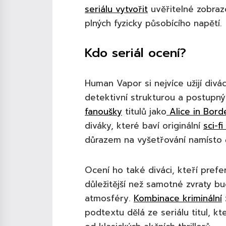
seriálu vytvořit
uvěřitelné zobraze
plných fyzicky působícího napětí.
Kdo seriál ocení?
Human Vapor si nejvíce užijí divác
detektivní strukturou a postupn
fanoušky
titulů jako
Alice in Bord
diváky, které baví originální
sci-f
důrazem na vyšetřování namísto č
Ocení ho také diváci, kteří prefe
důležitější než samotné zvraty b
atmosféry.
Kombinace kriminální
podtextu dělá ze seriálu titul, kt