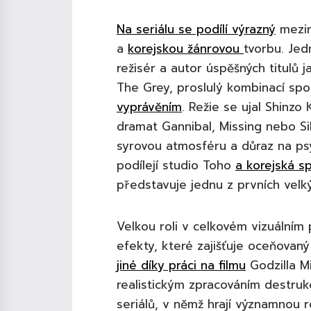
Na seriálu se podílí výrazný
mezin
a
korejskou žánrovou
tvorbu. Jed
režisér a autor úspěšných titulů 
The Grey, proslulý kombinací spo
vyprávěním
. Režie se ujal Shinz
dramat Gannibal, Missing nebo Si
syrovou atmosféru a důraz na psy
podílejí studio Toho
a korejská s
představuje jednu z prvních velký
Velkou roli v celkovém vizuálním p
efekty, které zajišťuje oceňova
jiné díky práci na filmu
Godzilla Mi
realistickým zpracováním destruk
seriálů, v němž hrají významnou ro