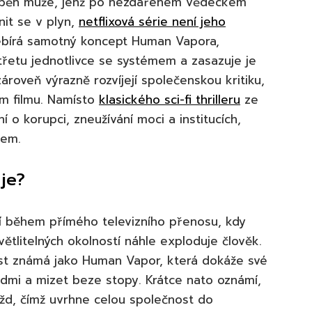
příběh muže, jenž po nezdařeném vědeckém
it se v plyn,
netflixová série není jeho
řebírá samotný koncept Human Vapora,
třetu jednotlivce se systémem a zasazuje je
ároveň výrazně rozvíjejí společenskou kritiku,
ím filmu. Namísto
klasického sci-fi thrilleru
ze
í o korupci, zneužívání moci a institucích,
dem.
je?
í během přímého televizního přenosu, kdy
ětlitelných okolností náhle exploduje člověk.
ost známá jako Human Vapor, která dokáže své
zdmi a mizet beze stopy. Krátce nato oznámí,
ažd, čímž uvrhne celou společnost do