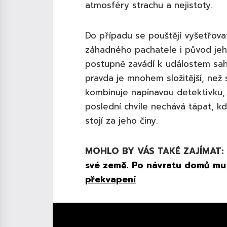
atmosféry strachu a nejistoty.
Do případu se pouštějí vyšetřovate
záhadného pachatele i původ jeho
postupně zavádí k událostem saha
pravda je mnohem složitější, než
kombinuje napínavou detektivku, s
poslední chvíle nechává tápat, k
stojí za jeho činy.
MOHLO BY VÁS TAKÉ ZAJÍMAT:
své země. Po návratu domů mu a
překvapení