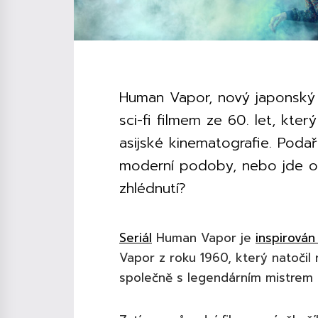
Human Vapor, nový japonský s
sci-fi filmem ze 60. let, kte
asijské kinematografie. Poda
moderní podoby, nebo jde o p
zhlédnutí?
Seriál
Human Vapor je
inspirován
Vapor z roku 1960, který natočil 
společně s legendárním mistrem s