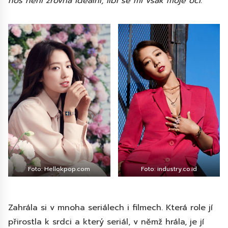
nos není zrovna ideální, líbí se mi však moje oči.”
Foto: Hellokpop.com
Foto: industry.co.id
Zahrála si v mnoha seriálech i filmech. Která role jí
přirostla k srdci a který seriál, v němž hrála, je jí