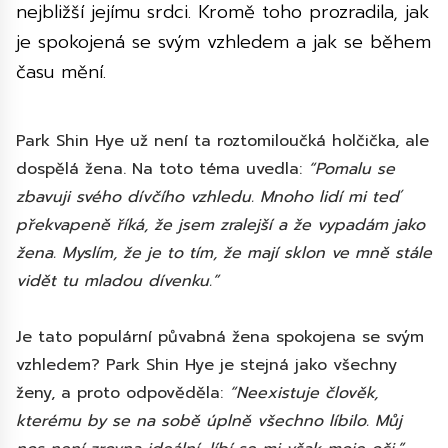
nejbližší jejímu srdci. Kromě toho prozradila, jak
je spokojená se svým vzhledem a jak se během
času mění.
Park Shin Hye už není ta roztomiloučká holčička, ale
dospělá žena. Na toto téma uvedla:
“Pomalu se
zbavuji svého dívčího vzhledu. Mnoho lidí mi teď
překvapeně říká, že jsem zralejší a že vypadám jako
žena. Myslím, že je to tím, že mají sklon ve mně stále
vidět tu mladou dívenku.”
Je tato populární půvabná žena spokojena se svým
vzhledem? Park Shin Hye je stejná jako všechny
ženy, a proto odpověděla:
“Neexistuje člověk,
kterému by se na sobě úplně všechno líbilo. Můj