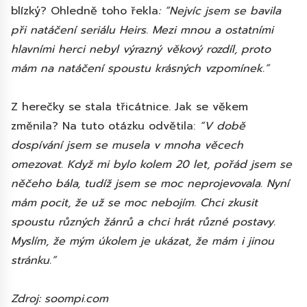
blízký? Ohledně toho řekla
: “Nejvíc jsem se bavila
při natáčení seriálu Heirs. Mezi mnou a ostatními
hlavními herci nebyl výrazný věkový rozdíl, proto
mám na natáčení spoustu krásných vzpomínek.”
Z herečky se stala třicátnice. Jak se věkem
změnila? Na tuto otázku odvětila:
“V době
dospívání jsem se musela v mnoha věcech
omezovat. Když mi bylo kolem 20 let, pořád jsem se
něčeho bála, tudíž jsem se moc neprojevovala. Nyní
mám pocit, že už se moc nebojím. Chci zkusit
spoustu různých žánrů a chci hrát různé postavy.
Myslím, že mým úkolem je ukázat, že mám i jinou
stránku.”
Zdroj: soompi.com