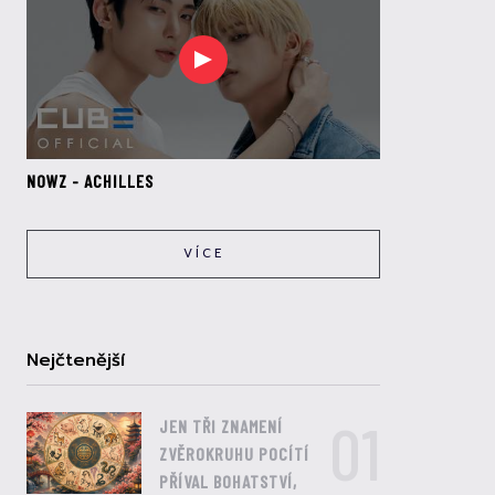
NOWZ - ACHILLES
VÍCE
Nejčtenější
01
JEN TŘI ZNAMENÍ
ZVĚROKRUHU POCÍTÍ
PŘÍVAL BOHATSTVÍ,