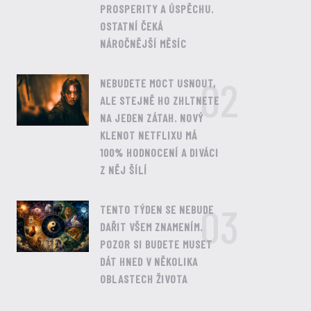
PROSPERITY A ÚSPĚCHU.
OSTATNÍ ČEKÁ
NÁROČNĚJŠÍ MĚSÍC
02
NEBUDETE MOCT USNOUT,
ALE STEJNĚ HO ZHLTNETE
NA JEDEN ZÁTAH. NOVÝ
KLENOT NETFLIXU MÁ
100% HODNOCENÍ A DIVÁCI
Z NĚJ ŠÍLÍ
03
TENTO TÝDEN SE NEBUDE
DAŘIT VŠEM ZNAMENÍM.
POZOR SI BUDETE MUSET
DÁT HNED V NĚKOLIKA
OBLASTECH ŽIVOTA