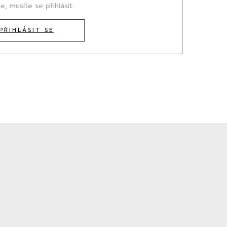
e, musíte se přihlásit.
PŘIHLÁSIT SE