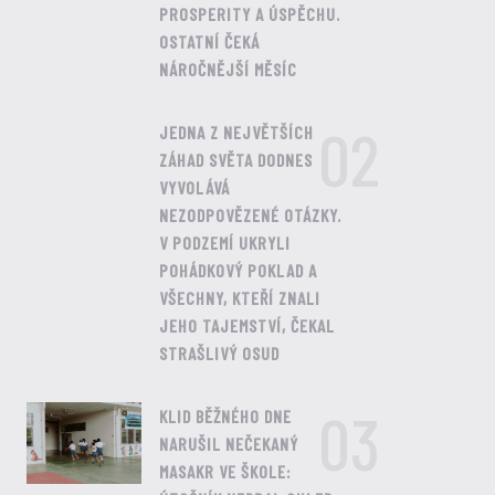
PROSPERITY A ÚSPĚCHU.
OSTATNÍ ČEKÁ
NÁROČNĚJŠÍ MĚSÍC
02
JEDNA Z NEJVĚTŠÍCH
ZÁHAD SVĚTA DODNES
VYVOLÁVÁ
NEZODPOVĚZENÉ OTÁZKY.
V PODZEMÍ UKRYLI
POHÁDKOVÝ POKLAD A
VŠECHNY, KTEŘÍ ZNALI
JEHO TAJEMSTVÍ, ČEKAL
STRAŠLIVÝ OSUD
03
KLID BĚŽNÉHO DNE
NARUŠIL NEČEKANÝ
MASAKR VE ŠKOLE: