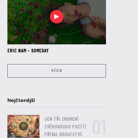
ERIC NAM – SOMEDAY
VÍCE
Nejčtenější
01
JEN TŘI ZNAMENÍ
ZVĚROKRUHU POCÍTÍ
PŘÍVAL BOHATSTVÍ,