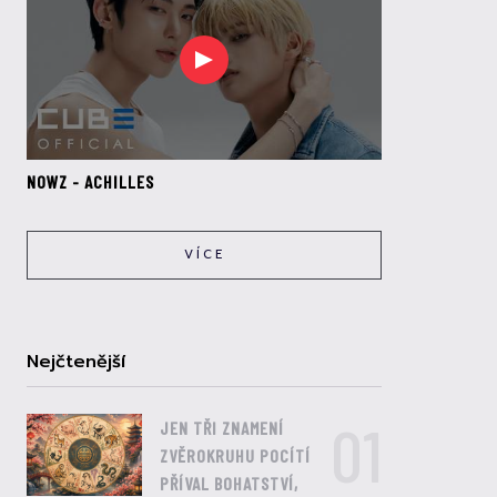
NOWZ - ACHILLES
VÍCE
Nejčtenější
01
JEN TŘI ZNAMENÍ
ZVĚROKRUHU POCÍTÍ
PŘÍVAL BOHATSTVÍ,