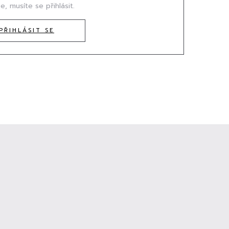
e, musíte se přihlásit.
PŘIHLÁSIT SE