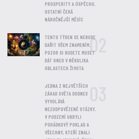
PROSPERITY A ÚSPĚCHU.
OSTATNÍ ČEKÁ
NÁROČNĚJŠÍ MĚSÍC
02
TENTO TÝDEN SE NEBUDE
DAŘIT VŠEM ZNAMENÍM.
POZOR SI BUDETE MUSET
DÁT HNED V NĚKOLIKA
OBLASTECH ŽIVOTA
03
JEDNA Z NEJVĚTŠÍCH
ZÁHAD SVĚTA DODNES
VYVOLÁVÁ
NEZODPOVĚZENÉ OTÁZKY.
V PODZEMÍ UKRYLI
POHÁDKOVÝ POKLAD A
VŠECHNY, KTEŘÍ ZNALI