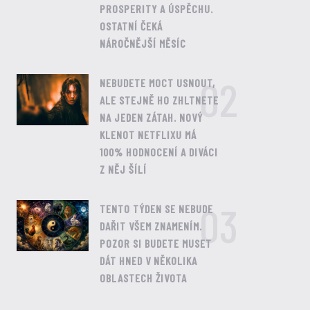
PROSPERITY A ÚSPĚCHU.
OSTATNÍ ČEKÁ
NÁROČNĚJŠÍ MĚSÍC
02
NEBUDETE MOCT USNOUT,
ALE STEJNĚ HO ZHLTNETE
NA JEDEN ZÁTAH. NOVÝ
KLENOT NETFLIXU MÁ
100% HODNOCENÍ A DIVÁCI
Z NĚJ ŠÍLÍ
03
TENTO TÝDEN SE NEBUDE
DAŘIT VŠEM ZNAMENÍM.
POZOR SI BUDETE MUSET
DÁT HNED V NĚKOLIKA
OBLASTECH ŽIVOTA