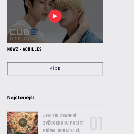
NOWZ - ACHILLES
VÍCE
Nejčtenější
01
JEN TŘI ZNAMENÍ
ZVĚROKRUHU POCÍTÍ
PŘÍVAL BOHATSTVÍ,