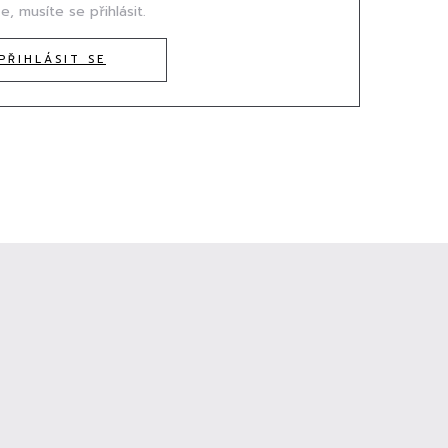
e, musíte se přihlásit.
PŘIHLÁSIT SE