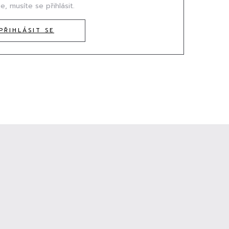
e, musíte se přihlásit.
PŘIHLÁSIT SE