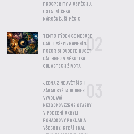
PROSPERITY A ÚSPĚCHU.
OSTATNÍ ČEKÁ
NÁROČNĚJŠÍ MĚSÍC
02
TENTO TÝDEN SE NEBUDE
DAŘIT VŠEM ZNAMENÍM.
POZOR SI BUDETE MUSET
DÁT HNED V NĚKOLIKA
OBLASTECH ŽIVOTA
03
JEDNA Z NEJVĚTŠÍCH
ZÁHAD SVĚTA DODNES
VYVOLÁVÁ
NEZODPOVĚZENÉ OTÁZKY.
V PODZEMÍ UKRYLI
POHÁDKOVÝ POKLAD A
VŠECHNY, KTEŘÍ ZNALI