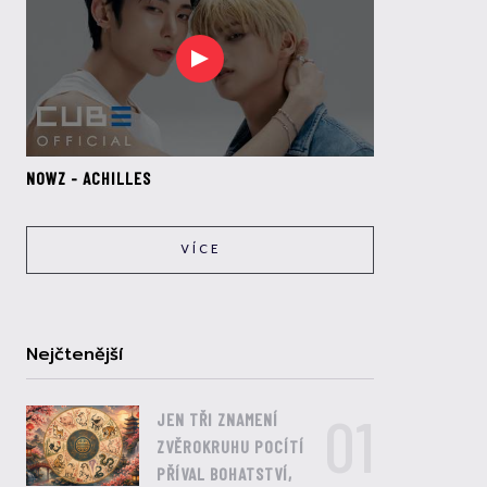
NOWZ - ACHILLES
VÍCE
Nejčtenější
01
JEN TŘI ZNAMENÍ
ZVĚROKRUHU POCÍTÍ
PŘÍVAL BOHATSTVÍ,