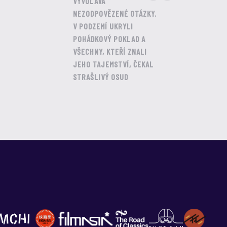
VYVOLÁVÁ
NEZODPOVĚZENÉ OTÁZKY.
V PODZEMÍ UKRYLI
POHÁDKOVÝ POKLAD A
VŠECHNY, KTEŘÍ ZNALI
JEHO TAJEMSTVÍ, ČEKAL
STRAŠLIVÝ OSUD