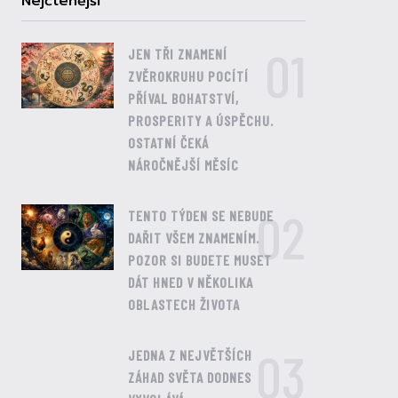
Nejčtenější
01
JEN TŘI ZNAMENÍ
ZVĚROKRUHU POCÍTÍ
PŘÍVAL BOHATSTVÍ,
PROSPERITY A ÚSPĚCHU.
OSTATNÍ ČEKÁ
NÁROČNĚJŠÍ MĚSÍC
02
TENTO TÝDEN SE NEBUDE
DAŘIT VŠEM ZNAMENÍM.
POZOR SI BUDETE MUSET
DÁT HNED V NĚKOLIKA
OBLASTECH ŽIVOTA
03
JEDNA Z NEJVĚTŠÍCH
ZÁHAD SVĚTA DODNES