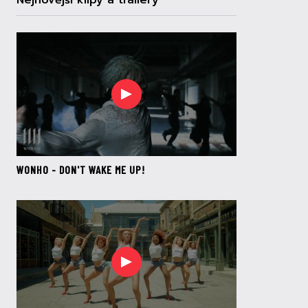
Nejnovější klipy a trailery
WONHO - DON'T WAKE ME UP!