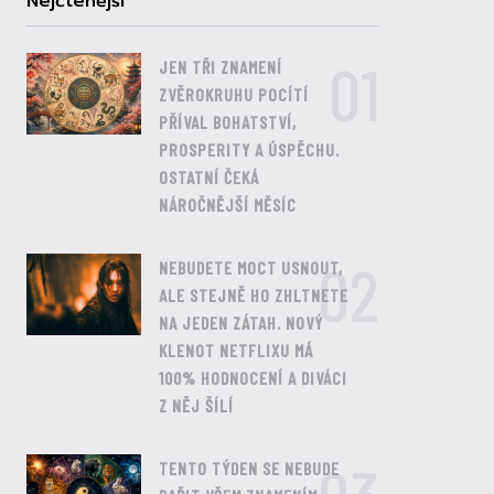
Nejčtenější
01
JEN TŘI ZNAMENÍ
ZVĚROKRUHU POCÍTÍ
PŘÍVAL BOHATSTVÍ,
PROSPERITY A ÚSPĚCHU.
OSTATNÍ ČEKÁ
NÁROČNĚJŠÍ MĚSÍC
02
NEBUDETE MOCT USNOUT,
ALE STEJNĚ HO ZHLTNETE
NA JEDEN ZÁTAH. NOVÝ
KLENOT NETFLIXU MÁ
100% HODNOCENÍ A DIVÁCI
Z NĚJ ŠÍLÍ
TENTO TÝDEN SE NEBUDE