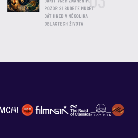
03
DAŘIT VŠEM ZNAMENÍM.
POZOR SI BUDETE MUSET
DÁT HNED V NĚKOLIKA
OBLASTECH ŽIVOTA