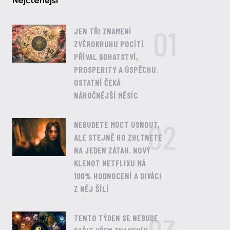
Nejčtenější
01
JEN TŘI ZNAMENÍ
ZVĚROKRUHU POCÍTÍ
PŘÍVAL BOHATSTVÍ,
PROSPERITY A ÚSPĚCHU.
OSTATNÍ ČEKÁ
NÁROČNĚJŠÍ MĚSÍC
02
NEBUDETE MOCT USNOUT,
ALE STEJNĚ HO ZHLTNETE
NA JEDEN ZÁTAH. NOVÝ
KLENOT NETFLIXU MÁ
100% HODNOCENÍ A DIVÁCI
Z NĚJ ŠÍLÍ
TENTO TÝDEN SE NEBUDE