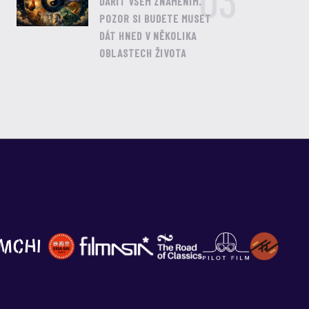
03
DAŘIT VŠEM ZNAMENÍM.
POZOR SI BUDETE MUSET
DÁT HNED V NĚKOLIKA
OBLASTECH ŽIVOTA