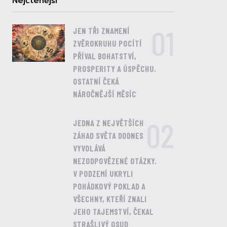
Nejčtenější
01
JEN TŘI ZNAMENÍ
ZVĚROKRUHU POCÍTÍ
PŘÍVAL BOHATSTVÍ,
PROSPERITY A ÚSPĚCHU.
OSTATNÍ ČEKÁ
NÁROČNĚJŠÍ MĚSÍC
02
JEDNA Z NEJVĚTŠÍCH
ZÁHAD SVĚTA DODNES
VYVOLÁVÁ
NEZODPOVĚZENÉ OTÁZKY.
V PODZEMÍ UKRYLI
POHÁDKOVÝ POKLAD A
VŠECHNY, KTEŘÍ ZNALI
JEHO TAJEMSTVÍ, ČEKAL
STRAŠLIVÝ OSUD