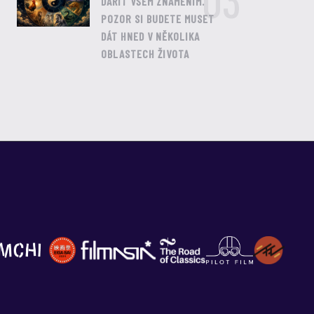
03
DAŘIT VŠEM ZNAMENÍM.
POZOR SI BUDETE MUSET
DÁT HNED V NĚKOLIKA
OBLASTECH ŽIVOTA