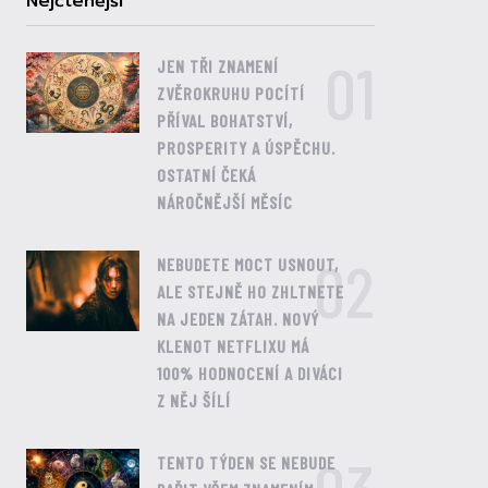
Nejčtenější
01
JEN TŘI ZNAMENÍ
ZVĚROKRUHU POCÍTÍ
PŘÍVAL BOHATSTVÍ,
PROSPERITY A ÚSPĚCHU.
OSTATNÍ ČEKÁ
NÁROČNĚJŠÍ MĚSÍC
02
NEBUDETE MOCT USNOUT,
ALE STEJNĚ HO ZHLTNETE
NA JEDEN ZÁTAH. NOVÝ
KLENOT NETFLIXU MÁ
100% HODNOCENÍ A DIVÁCI
Z NĚJ ŠÍLÍ
TENTO TÝDEN SE NEBUDE