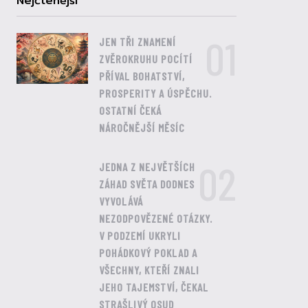
Nejčtenější
01
JEN TŘI ZNAMENÍ
ZVĚROKRUHU POCÍTÍ
PŘÍVAL BOHATSTVÍ,
PROSPERITY A ÚSPĚCHU.
OSTATNÍ ČEKÁ
NÁROČNĚJŠÍ MĚSÍC
02
JEDNA Z NEJVĚTŠÍCH
ZÁHAD SVĚTA DODNES
VYVOLÁVÁ
NEZODPOVĚZENÉ OTÁZKY.
V PODZEMÍ UKRYLI
POHÁDKOVÝ POKLAD A
VŠECHNY, KTEŘÍ ZNALI
JEHO TAJEMSTVÍ, ČEKAL
STRAŠLIVÝ OSUD