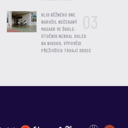
03
KLID BĚŽNÉHO DNE
NARUŠIL NEČEKANÝ
MASAKR VE ŠKOLE:
ÚTOČNÍK NEBRAL OHLED
NA NIKOHO, VÝPOVĚDI
PŘEŽIVŠÍCH TRHAJÍ SRDCE