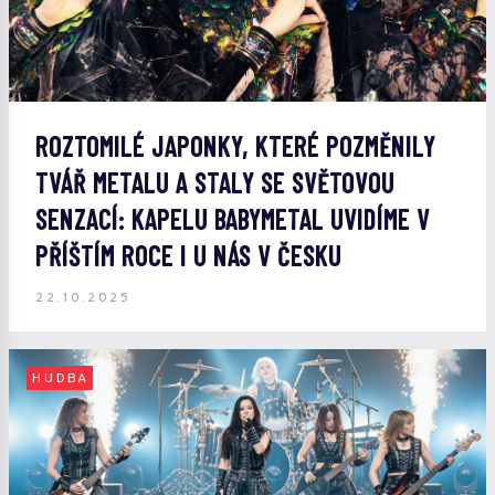
ROZTOMILÉ JAPONKY, KTERÉ POZMĚNILY
TVÁŘ METALU A STALY SE SVĚTOVOU
SENZACÍ: KAPELU BABYMETAL UVIDÍME V
PŘÍŠTÍM ROCE I U NÁS V ČESKU
22.10.2025
HUDBA