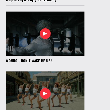
Nejnovější klipy a trailery
WONHO - DON'T WAKE ME UP!