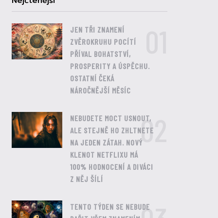
Nejčtenější
01
JEN TŘI ZNAMENÍ
ZVĚROKRUHU POCÍTÍ
PŘÍVAL BOHATSTVÍ,
PROSPERITY A ÚSPĚCHU.
OSTATNÍ ČEKÁ
NÁROČNĚJŠÍ MĚSÍC
02
NEBUDETE MOCT USNOUT,
ALE STEJNĚ HO ZHLTNETE
NA JEDEN ZÁTAH. NOVÝ
KLENOT NETFLIXU MÁ
100% HODNOCENÍ A DIVÁCI
Z NĚJ ŠÍLÍ
TENTO TÝDEN SE NEBUDE