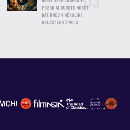
03
DAŘIT VŠEM ZNAMENÍM.
POZOR SI BUDETE MUSET
DÁT HNED V NĚKOLIKA
OBLASTECH ŽIVOTA