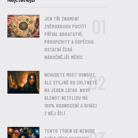
Nejčtenější
01
JEN TŘI ZNAMENÍ
ZVĚROKRUHU POCÍTÍ
PŘÍVAL BOHATSTVÍ,
PROSPERITY A ÚSPĚCHU.
OSTATNÍ ČEKÁ
NÁROČNĚJŠÍ MĚSÍC
02
NEBUDETE MOCT USNOUT,
ALE STEJNĚ HO ZHLTNETE
NA JEDEN ZÁTAH. NOVÝ
KLENOT NETFLIXU MÁ
100% HODNOCENÍ A DIVÁCI
Z NĚJ ŠÍLÍ
TENTO TÝDEN SE NEBUDE