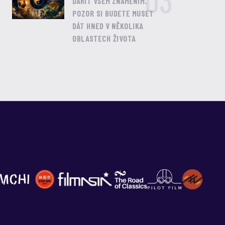
03
DAŘIT VŠEM ZNAMENÍM.
POZOR SI BUDETE MUSET
DÁT HNED V NĚKOLIKA
OBLASTECH ŽIVOTA