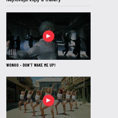
Nejnovější klipy a trailery
WONHO - DON'T WAKE ME UP!