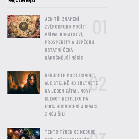
Nejčtenější
01
JEN TŘI ZNAMENÍ
ZVĚROKRUHU POCÍTÍ
PŘÍVAL BOHATSTVÍ,
PROSPERITY A ÚSPĚCHU.
OSTATNÍ ČEKÁ
NÁROČNĚJŠÍ MĚSÍC
02
NEBUDETE MOCT USNOUT,
ALE STEJNĚ HO ZHLTNETE
NA JEDEN ZÁTAH. NOVÝ
KLENOT NETFLIXU MÁ
100% HODNOCENÍ A DIVÁCI
Z NĚJ ŠÍLÍ
TENTO TÝDEN SE NEBUDE