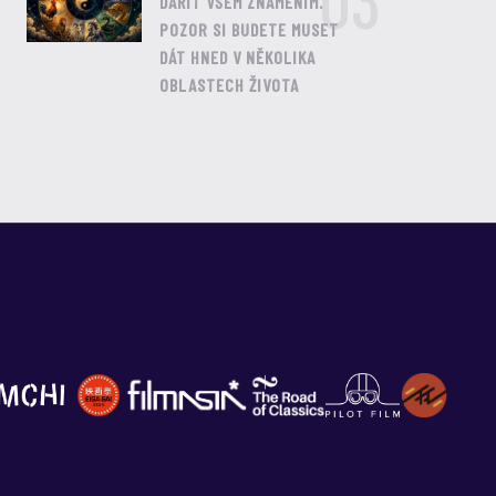
03
DAŘIT VŠEM ZNAMENÍM.
POZOR SI BUDETE MUSET
DÁT HNED V NĚKOLIKA
OBLASTECH ŽIVOTA