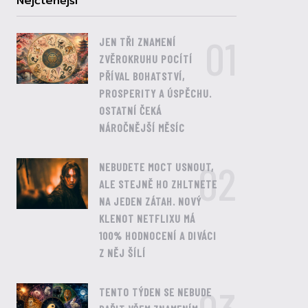
Nejčtenější
01
JEN TŘI ZNAMENÍ
ZVĚROKRUHU POCÍTÍ
PŘÍVAL BOHATSTVÍ,
PROSPERITY A ÚSPĚCHU.
OSTATNÍ ČEKÁ
NÁROČNĚJŠÍ MĚSÍC
02
NEBUDETE MOCT USNOUT,
ALE STEJNĚ HO ZHLTNETE
NA JEDEN ZÁTAH. NOVÝ
KLENOT NETFLIXU MÁ
100% HODNOCENÍ A DIVÁCI
Z NĚJ ŠÍLÍ
TENTO TÝDEN SE NEBUDE