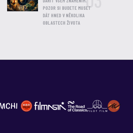
03
DAŘIT VŠEM ZNAMENÍM.
POZOR SI BUDETE MUSET
DÁT HNED V NĚKOLIKA
OBLASTECH ŽIVOTA