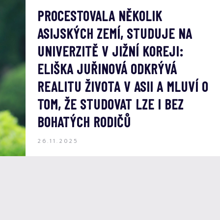
PROCESTOVALA NĚKOLIK
ASIJSKÝCH ZEMÍ, STUDUJE NA
UNIVERZITĚ V JIŽNÍ KOREJI:
ELIŠKA JUŘINOVÁ ODKRÝVÁ
REALITU ŽIVOTA V ASII A MLUVÍ O
TOM, ŽE STUDOVAT LZE I BEZ
BOHATÝCH RODIČŮ
26.11.2025