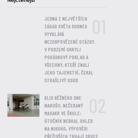
Nejčtenější
01
JEDNA Z NEJVĚTŠÍCH
ZÁHAD SVĚTA DODNES
VYVOLÁVÁ
NEZODPOVĚZENÉ OTÁZKY.
V PODZEMÍ UKRYLI
POHÁDKOVÝ POKLAD A
VŠECHNY, KTEŘÍ ZNALI
JEHO TAJEMSTVÍ, ČEKAL
STRAŠLIVÝ OSUD
02
KLID BĚŽNÉHO DNE
NARUŠIL NEČEKANÝ
MASAKR VE ŠKOLE:
ÚTOČNÍK NEBRAL OHLED
NA NIKOHO, VÝPOVĚDI
PŘEŽIVŠÍCH TRHAJÍ SRDCE