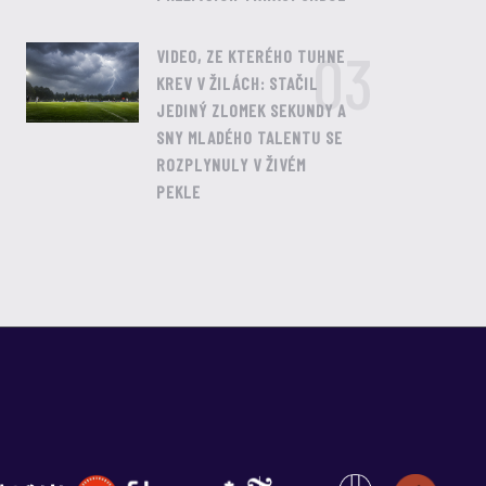
03
VIDEO, ZE KTERÉHO TUHNE
KREV V ŽILÁCH: STAČIL
JEDINÝ ZLOMEK SEKUNDY A
SNY MLADÉHO TALENTU SE
ROZPLYNULY V ŽIVÉM
PEKLE