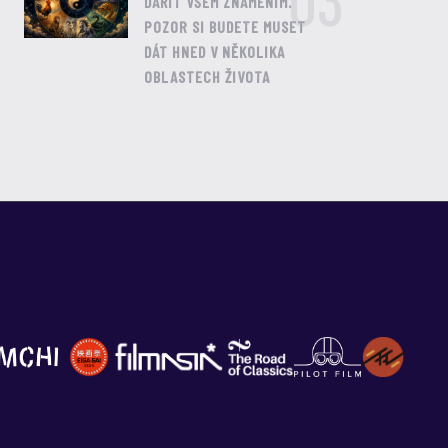
03
DAŘIT VŠEM ZNAMENÍM.
POZOR SI BUDETE MUSET
DÁT HNED V NĚKOLIKA
OBLASTECH ŽIVOTA