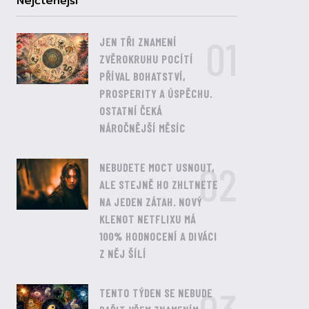
Nejčtenější
01
JEN TŘI ZNAMENÍ
ZVĚROKRUHU POCÍTÍ
PŘÍVAL BOHATSTVÍ,
PROSPERITY A ÚSPĚCHU.
OSTATNÍ ČEKÁ
NÁROČNĚJŠÍ MĚSÍC
02
NEBUDETE MOCT USNOUT,
ALE STEJNĚ HO ZHLTNETE
NA JEDEN ZÁTAH. NOVÝ
KLENOT NETFLIXU MÁ
100% HODNOCENÍ A DIVÁCI
Z NĚJ ŠÍLÍ
TENTO TÝDEN SE NEBUDE