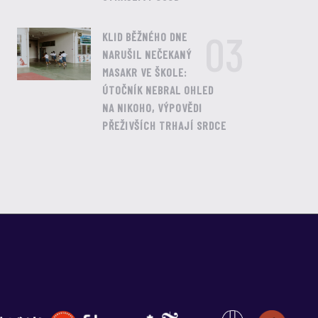
03
KLID BĚŽNÉHO DNE
NARUŠIL NEČEKANÝ
MASAKR VE ŠKOLE:
ÚTOČNÍK NEBRAL OHLED
NA NIKOHO, VÝPOVĚDI
PŘEŽIVŠÍCH TRHAJÍ SRDCE