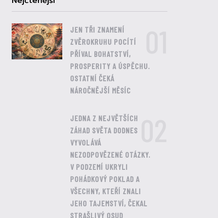
Nejčtenější
01
JEN TŘI ZNAMENÍ
ZVĚROKRUHU POCÍTÍ
PŘÍVAL BOHATSTVÍ,
PROSPERITY A ÚSPĚCHU.
OSTATNÍ ČEKÁ
NÁROČNĚJŠÍ MĚSÍC
02
JEDNA Z NEJVĚTŠÍCH
ZÁHAD SVĚTA DODNES
VYVOLÁVÁ
NEZODPOVĚZENÉ OTÁZKY.
V PODZEMÍ UKRYLI
POHÁDKOVÝ POKLAD A
VŠECHNY, KTEŘÍ ZNALI
JEHO TAJEMSTVÍ, ČEKAL
STRAŠLIVÝ OSUD