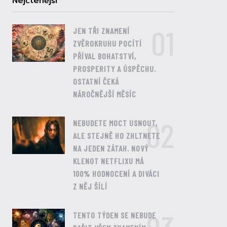
Nejčtenější
01
JEN TŘI ZNAMENÍ
ZVĚROKRUHU POCÍTÍ
PŘÍVAL BOHATSTVÍ,
PROSPERITY A ÚSPĚCHU.
OSTATNÍ ČEKÁ
NÁROČNĚJŠÍ MĚSÍC
02
NEBUDETE MOCT USNOUT,
ALE STEJNĚ HO ZHLTNETE
NA JEDEN ZÁTAH. NOVÝ
KLENOT NETFLIXU MÁ
100% HODNOCENÍ A DIVÁCI
Z NĚJ ŠÍLÍ
TENTO TÝDEN SE NEBUDE