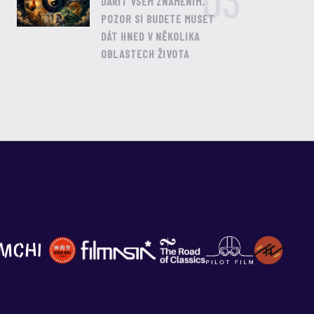
03
DAŘIT VŠEM ZNAMENÍM.
POZOR SI BUDETE MUSET
DÁT HNED V NĚKOLIKA
OBLASTECH ŽIVOTA