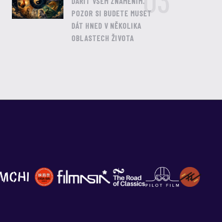
03
DAŘIT VŠEM ZNAMENÍM.
POZOR SI BUDETE MUSET
DÁT HNED V NĚKOLIKA
OBLASTECH ŽIVOTA