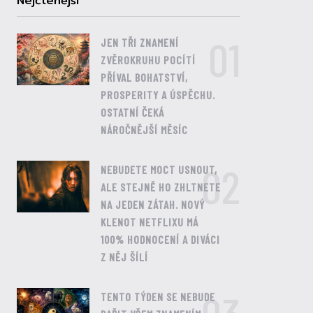
Nejčtenější
01
JEN TŘI ZNAMENÍ
ZVĚROKRUHU POCÍTÍ
PŘÍVAL BOHATSTVÍ,
PROSPERITY A ÚSPĚCHU.
OSTATNÍ ČEKÁ
NÁROČNĚJŠÍ MĚSÍC
02
NEBUDETE MOCT USNOUT,
ALE STEJNĚ HO ZHLTNETE
NA JEDEN ZÁTAH. NOVÝ
KLENOT NETFLIXU MÁ
100% HODNOCENÍ A DIVÁCI
Z NĚJ ŠÍLÍ
TENTO TÝDEN SE NEBUDE