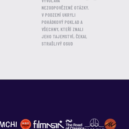
VYVOLÁVÁ
NEZODPOVĚZENÉ OTÁZKY.
V PODZEMÍ UKRYLI
POHÁDKOVÝ POKLAD A
VŠECHNY, KTEŘÍ ZNALI
JEHO TAJEMSTVÍ, ČEKAL
STRAŠLIVÝ OSUD