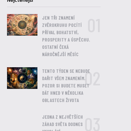
Nejčtenější
01
JEN TŘI ZNAMENÍ
ZVĚROKRUHU POCÍTÍ
PŘÍVAL BOHATSTVÍ,
PROSPERITY A ÚSPĚCHU.
OSTATNÍ ČEKÁ
NÁROČNĚJŠÍ MĚSÍC
02
TENTO TÝDEN SE NEBUDE
DAŘIT VŠEM ZNAMENÍM.
POZOR SI BUDETE MUSET
DÁT HNED V NĚKOLIKA
OBLASTECH ŽIVOTA
03
JEDNA Z NEJVĚTŠÍCH
ZÁHAD SVĚTA DODNES