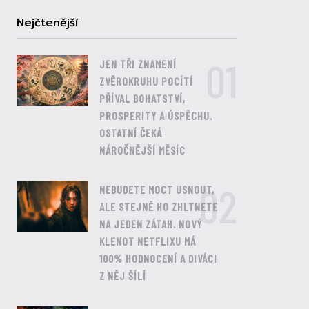
Nejčtenější
01
JEN TŘI ZNAMENÍ
ZVĚROKRUHU POCÍTÍ
PŘÍVAL BOHATSTVÍ,
PROSPERITY A ÚSPĚCHU.
OSTATNÍ ČEKÁ
NÁROČNĚJŠÍ MĚSÍC
02
NEBUDETE MOCT USNOUT,
ALE STEJNĚ HO ZHLTNETE
NA JEDEN ZÁTAH. NOVÝ
KLENOT NETFLIXU MÁ
100% HODNOCENÍ A DIVÁCI
Z NĚJ ŠÍLÍ