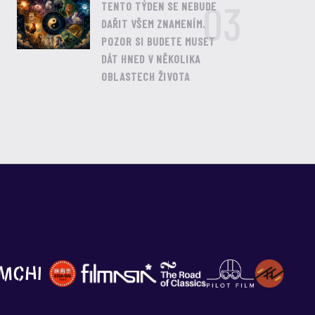
03
TENTO TÝDEN SE NEBUDE
DAŘIT VŠEM ZNAMENÍM.
POZOR SI BUDETE MUSET
DÁT HNED V NĚKOLIKA
OBLASTECH ŽIVOTA