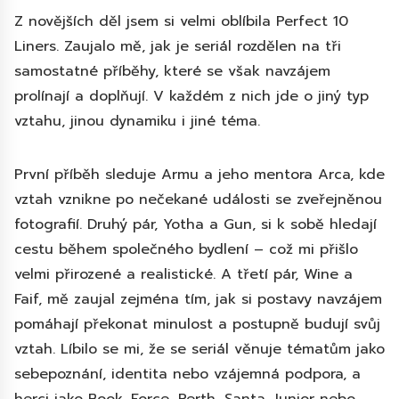
Z novějších děl jsem si velmi oblíbila Perfect 10
Liners. Zaujalo mě, jak je seriál rozdělen na tři
samostatné příběhy, které se však navzájem
prolínají a doplňují. V každém z nich jde o jiný typ
vztahu, jinou dynamiku i jiné téma.
První příběh sleduje Armu a jeho mentora Arca, kde
vztah vznikne po nečekané události se zveřejněnou
fotografií. Druhý pár, Yotha a Gun, si k sobě hledají
cestu během společného bydlení – což mi přišlo
velmi přirozené a realistické. A třetí pár, Wine a
Faif, mě zaujal zejména tím, jak si postavy navzájem
pomáhají překonat minulost a postupně budují svůj
vztah. Líbilo se mi, že se seriál věnuje tématům jako
sebepoznání, identita nebo vzájemná podpora, a