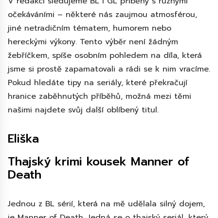
V redakci sledujeme BL i GL příběhy s různými
očekáváními – některé nás zaujmou atmosférou,
jiné netradičním tématem, humorem nebo
hereckými výkony. Tento výběr není žádným
žebříčkem, spíše osobním pohledem na díla, která
jsme si prostě zapamatovali a rádi se k nim vracíme.
Pokud hledáte tipy na seriály, které překračují
hranice zaběhnutých příběhů, možná mezi těmi
našimi najdete svůj další oblíbený titul.
Eliška
Thajský krimi kousek Manner of
Death
Jednou z BL sérií, která na mě udělala silný dojem,
je Manner of Death. Jedná se o thajský seriál, který