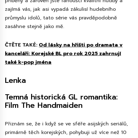
příběhy a zároveň jste fanoušci kvalitní hudby a
zajímá vás, jak asi vypadá zákulisí hudebního
průmyslu idolů, tato série vás pravděpodobně
zasáhne stejně jako mě.
ČTĚTE TAKÉ:
Od lásky na hřišti po dramata v
kanceláři: Korejské BL pro rok 2025 zahrnují
také k-pop jména
Lenka
Temná historická GL romantika:
Film The Handmaiden
Přiznám se, že i když se ve sféře asijských seriálů,
primárně těch korejských, pohybuji už více než 10