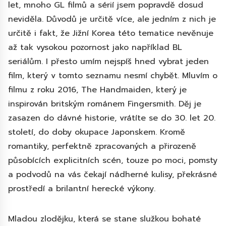
let, mnoho GL filmů a sérií jsem popravdě dosud
neviděla. Důvodů je určitě více, ale jedním z nich je
určitě i fakt, že Jižní Korea této tematice nevěnuje
až tak vysokou pozornost jako například BL
seriálům. I přesto umím nejspíš hned vybrat jeden
film, který v tomto seznamu nesmí chybět. Mluvím o
filmu z roku 2016, The Handmaiden, který je
inspirován britským románem Fingersmith. Děj je
zasazen do dávné historie, vrátíte se do 30. let 20.
století, do doby okupace Japonskem. Kromě
romantiky, perfektně zpracovaných a přirozeně
působících explicitních scén, touze po moci, pomsty
a podvodů na vás čekají nádherné kulisy, překrásné
prostředí a brilantní herecké výkony.
Mladou zlodějku, která se stane služkou bohaté