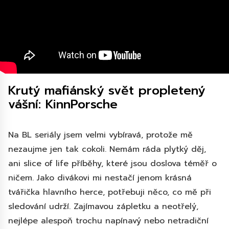
Krutý mafiánský svět propletený
vášní: KinnPorsche
Na BL seriály jsem velmi vybíravá, protože mě
nezaujme jen tak cokoli. Nemám ráda plytký děj,
ani slice of life příběhy, které jsou doslova téměř o
ničem. Jako divákovi mi nestačí jenom krásná
tvářička hlavního herce, potřebuji něco, co mě při
sledování udrží. Zajímavou zápletku a neotřelý,
nejlépe alespoň trochu napínavý nebo netradiční