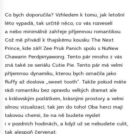
Co bych doporučila? Vzhledem k tomu, jak letošní
léto vypadá, tak určitě něco, co vás rozveselí
a nebo minimálně zahřeje příjemnou romantikou.
Což mě přivádí k thajskému kousku The Next
Prince, kde září Zee Pruk Panich spolu s NuNew
Chawarin Perdpiriyawong. Tento pár mnoho z vás
zná také ze seriálu Cutie Pie. Tento pár má velmi
příjemnou dynamiku, kterou bych označila jako
fluffy až doslova „sweet tooth“. Takže pokud máte
rádi romantiku bez opravdu velkých dramat ale
s královským pozlátkem, krásnými prostory a velmi
silnou vizualizací, tak jen do toho! Oba herci mají
takovou chemii, že na ně budete myslet
i v pozdních hodinách, a když už se nebudete culit,
tak alespoň červenat.