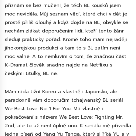
přiznám se bez mučení, že těch BL kousků jsem
moc neviděla. Můj seznam věcí, které chci vidět je
prostě příliš dlouhý a když dojde na BL, obvykle se
nechám zlákat doporučením lidí, kteří tento žánr
sledují prakticky pořád. Kromě toho mám nejraději
jihokorejskou produkci a tam to s BL zatím není
moc valné. A to nemluvím o tom, že značnou část
K-Dramat člověk snadno najde na Netflixu s
českými titulky, BL ne.
Mám ráda Jižní Koreu a vlastně i Japonsko, ale
paradoxně vám doporučím tchajwanský BL seriál
We Best Love: No. 1 For You. Má vlastně i
pokračování s názvem We Best Love: Fighting Mr.
2nd, ale to už není úplně ono. K seriálu mě přivedla
jedna píseň od Yang Yu Tenga, který si říká YU a v