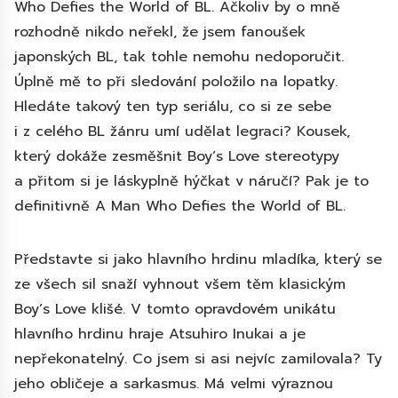
Who Defies the World of BL. Ačkoliv by o mně
rozhodně nikdo neřekl, že jsem fanoušek
japonských BL, tak tohle nemohu nedoporučit.
Úplně mě to při sledování položilo na lopatky.
Hledáte takový ten typ seriálu, co si ze sebe
i z celého BL žánru umí udělat legraci? Kousek,
který dokáže zesměšnit Boyʼs Love stereotypy
a přitom si je láskyplně hýčkat v náručí? Pak je to
definitivně A Man Who Defies the World of BL.
Představte si jako hlavního hrdinu mladíka, který se
ze všech sil snaží vyhnout všem těm klasickým
Boyʼs Love klišé. V tomto opravdovém unikátu
hlavního hrdinu hraje Atsuhiro Inukai a je
nepřekonatelný. Co jsem si asi nejvíc zamilovala? Ty
jeho obličeje a sarkasmus. Má velmi výraznou