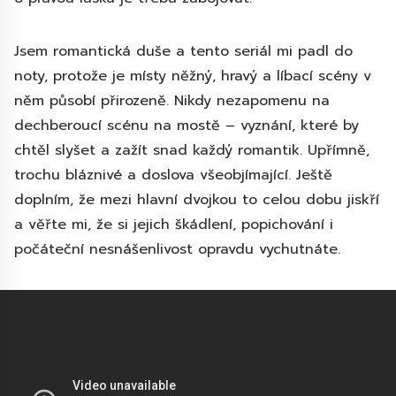
Jsem romantická duše a tento seriál mi padl do
noty, protože je místy něžný, hravý a líbací scény v
něm působí přirozeně. Nikdy nezapomenu na
dechberoucí scénu na mostě – vyznání, které by
chtěl slyšet a zažít snad každý romantik. Upřímně,
trochu bláznivé a doslova všeobjímající. Ještě
doplním, že mezi hlavní dvojkou to celou dobu jiskří
a věřte mi, že si jejich škádlení, popichování i
počáteční nesnášenlivost opravdu vychutnáte.