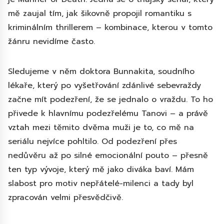
mě zaujal tím, jak šikovně propojil romantiku s
kriminálním thrillerem – kombinace, kterou v tomto
žánru nevidíme často.
Sledujeme v něm doktora Bunnakita, soudního
lékaře, který po vyšetřování zdánlivé sebevraždy
začne mít podezření, že se jednalo o vraždu. To ho
přivede k hlavnímu podezřelému Tanovi – a právě
vztah mezi těmito dvěma muži je to, co mě na
seriálu nejvíce pohltilo. Od podezření přes
nedůvěru až po silné emocionální pouto – přesně
ten typ vývoje, který mě jako diváka baví. Mám
slabost pro motiv nepřátelé-milenci a tady byl
zpracován velmi přesvědčivě.