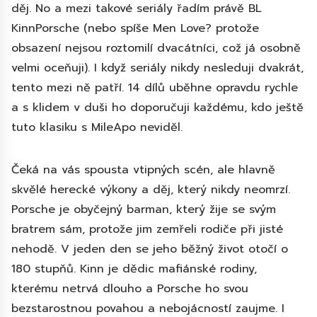
děj. No a mezi takové seriály řadím právě BL
KinnPorsche (nebo spíše Men Love? protože
obsazení nejsou roztomilí dvacátníci, což já osobně
velmi oceňuji). I když seriály nikdy nesleduji dvakrát,
tento mezi ně patří. 14 dílů uběhne opravdu rychle
a s klidem v duši ho doporučuji každému, kdo ještě
tuto klasiku s MileApo neviděl.
Čeká na vás spousta vtipných scén, ale hlavně
skvělé herecké výkony a děj, který nikdy neomrzí.
Porsche je obyčejný barman, který žije se svým
bratrem sám, protože jim zemřeli rodiče při jisté
nehodě. V jeden den se jeho běžný život otočí o
180 stupňů. Kinn je dědic mafiánské rodiny,
kterému netrvá dlouho a Porsche ho svou
bezstarostnou povahou a nebojácností zaujme. I