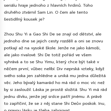
seriálu hraje jednoho z hlavních hrdinů. Toho
druhého ztvárnil Sam Lin. O čem ale tento
šestidílný kousek je?
Zhou Shu Yi a Gao Shi De se znají od dětství, ale
jednoho dne se jejich cesty rozdělí a oni se znovu
potkají až na vysoké škole. Jenže ne jako kámoši,
ale jako rivalové. Shi De totiž pořád ve všem
vyhrává a to se Shu Yimu, který chce být také v
něčem první, vůbec nelíbí. Div neprská vzteky, když
svého soka jen zahlédne a uniká mu jedna důležitá
věc. Jeho bývalý kamarád ho má rád o moc víc než
by si zasloužil. Láska je prostě složitá. Shu Yi má rád
jednu dívku, jenže její srdce patří jinému. A právě
to zapříčiní, že se z něj stane Shi Deův poskok. Inu,
o pravou lásku je třeba zabojovat.