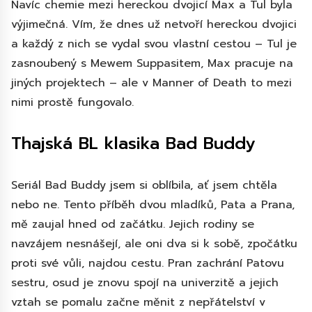
Navíc chemie mezi hereckou dvojicí Max a Tul byla
výjimečná. Vím, že dnes už netvoří hereckou dvojici
a každý z nich se vydal svou vlastní cestou – Tul je
zasnoubený s Mewem Suppasitem, Max pracuje na
jiných projektech – ale v Manner of Death to mezi
nimi prostě fungovalo.
Thajská BL klasika Bad Buddy
Seriál Bad Buddy jsem si oblíbila, ať jsem chtěla
nebo ne. Tento příběh dvou mladíků, Pata a Prana,
mě zaujal hned od začátku. Jejich rodiny se
navzájem nesnášejí, ale oni dva si k sobě, zpočátku
proti své vůli, najdou cestu. Pran zachrání Patovu
sestru, osud je znovu spojí na univerzitě a jejich
vztah se pomalu začne měnit z nepřátelství v