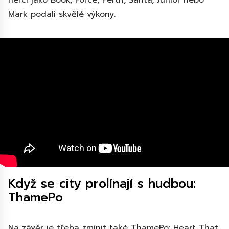
herci jako Book, Force, Perth, Santa, Junior nebo
Mark podali skvělé výkony.
Když se city prolínají s hudbou:
ThamePo
Na závěr je třeba zmínit také ThamePo: Heart That