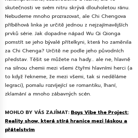
skutečnosti ve svém nitru skrývá dlouholetou ránu.
Nebudeme mnoho prozrazovat, ale Chi Chengova
příběhová linka je určitě jednou z nejzajímavějších
prvků série. Jak dopadne nápad Wu Qi Qionga
pomstít se jeho bývalé přítelkyni, která ho zaměnila
za Chi Chenga? Určitě ne podle jeho původních
představ. Těšit se můžete na hady… ale ne, hlavně
na silnou chemii mezi všemi čtyřmi hlavními herci (a
to když řekneme, že mezi všemi, tak si neděláme
legraci), pomalu rozvíjející se romantiku, lhaní,
zklamání a mnoho zábavných scén.
MOHLO BY VÁS ZAJÍMAT:
Boys Vibe the Project:
Reality show, která stírá hranice mezi láskou a
přátelstvím