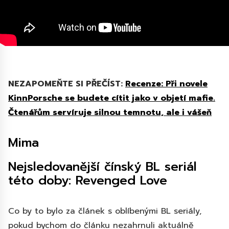
NEZAPOMEŇTE SI PŘEČÍST:
Recenze: Při novele
KinnPorsche se budete cítit jako v objetí mafie.
Čtenářům servíruje silnou temnotu, ale i vášeň
Mima
Nejsledovanější čínský BL seriál
této doby: Revenged Love
Co by to bylo za článek s oblíbenými BL seriály,
pokud bychom do článku nezahrnuli aktuálně