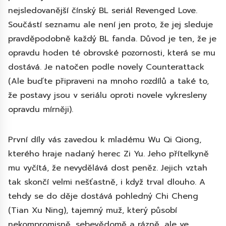
nejsledovanější čínský BL seriál Revenged Love.
Součástí seznamu ale není jen proto, že jej sleduje
pravděpodobně každý BL fanda. Důvod je ten, že je
opravdu hoden té obrovské pozornosti, která se mu
dostává. Je natočen podle novely Counterattack
(Ale buďte připraveni na mnoho rozdílů a také to,
že postavy jsou v seriálu oproti novele vykresleny
opravdu mírněji).
První díly vás zavedou k mladému Wu Qi Qiong,
kterého hraje nadaný herec Zi Yu. Jeho přítelkyně
mu vyčítá, že nevydělává dost peněz. Jejich vztah
tak skončí velmi nešťastně, i když trval dlouho. A
tehdy se do děje dostává pohledný Chi Cheng
(Tian Xu Ning), tajemný muž, který působí
nekompromisně, sebevědomě a rázně, ale ve