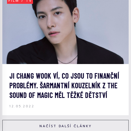
FILM / TV
JI CHANG WOOK VÍ, CO JSOU TO FINANČNÍ
PROBLÉMY. ŠARMANTNÍ KOUZELNÍK Z THE
SOUND OF MAGIC MĚL TĚŽKÉ DĚTSTVÍ
12.05.2022
NAČÍST DALŠÍ ČLÁNKY