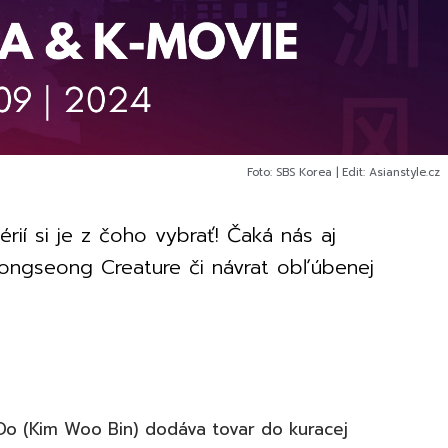
Foto: SBS Korea | Edit: Asianstyle.cz
ií si je z čoho vybrať! Čaká nás aj
ongseong Creature či návrat obľúbenej
Do (Kim Woo Bin) dodáva tovar do kuracej