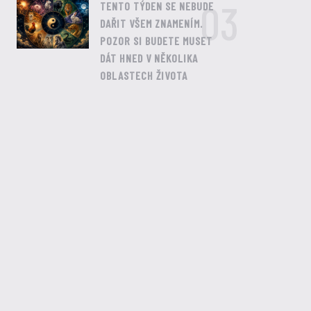
03
TENTO TÝDEN SE NEBUDE
DAŘIT VŠEM ZNAMENÍM.
POZOR SI BUDETE MUSET
DÁT HNED V NĚKOLIKA
OBLASTECH ŽIVOTA