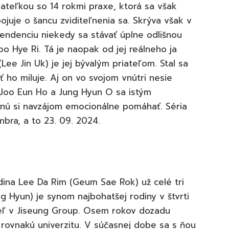
sateľkou so 14 rokmi praxe, ktorá sa však
ojuje o šancu zviditeľnenia sa. Skrýva však v
endenciu niekedy sa stávať úplne odlišnou
 Hye Ri. Tá je naopak od jej reálneho ja
ee Jin Uk) je jej bývalým priateľom. Stal sa
 ho miluje. Aj on vo svojom vnútri nesie
 Joo Eun Ho a Jung Hyun O sa istým
nú si navzájom emocionálne pomáhať. Séria
bra, a to 23. 09. 2024.
na Lee Da Rim (Geum Sae Rok) už celé tri
g Hyun) je synom najbohatšej rodiny v štvrti
eľ v Jiseung Group. Osem rokov dozadu
 rovnakú univerzitu. V súčasnej dobe sa s ňou