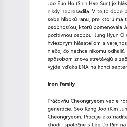
Joo Eun Ho (Shin Hae Sun) je hlá
nikdy nepresadila. V tejto dobe b
sebe hlbokú ranu, pre ktorú má t
osobnosťou, ktorú pomenovala Joo
pozitívnou osobou. Jung Hyun O (L
hviezdnym hlásateľom a verejnosť
niečo, čo nechce nikomu odhaliť.
spôsobom znova stretávajú a zač
vyjde vďaka ENA na konci septem
Iron Family
Práčovňu Cheongryeom vedie rodi
generácie. Seo Kang Joo (Kim Jun
Cheongryeom. Pracuje ako riadit
chodili spoločne s Lee Da Rim na