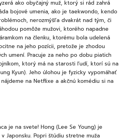
yzerá ako obyčajný muž, ktorý si rád zahrá
vláda bojové umenia, ako je taekwondo, kendo
 problémoch, nerozmýšľa dvakrát nad tým, či
náhodou pomôže mužovi, ktorého napadne
náramkom na členku, ktorému bola udelená
citne na jeho pozícii, pretože je zhodou
ých umení. Pracuje za neho po dobu piatich
jníkom, ktorý má na starosti ľudí, ktorí sú na
ung Kyun). Jeho úlohou je fyzicky vypomáhať
m nájdeme na Netflixe a akčnú komédiu si na
áca je na svete! Hong (Lee Se Young) je
 v Japonsku. Popri štúdiu stretne muža