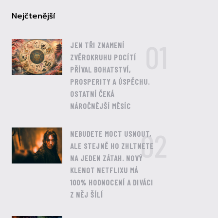
Nejčtenější
01
JEN TŘI ZNAMENÍ
ZVĚROKRUHU POCÍTÍ
PŘÍVAL BOHATSTVÍ,
PROSPERITY A ÚSPĚCHU.
OSTATNÍ ČEKÁ
NÁROČNĚJŠÍ MĚSÍC
02
NEBUDETE MOCT USNOUT,
ALE STEJNĚ HO ZHLTNETE
NA JEDEN ZÁTAH. NOVÝ
KLENOT NETFLIXU MÁ
100% HODNOCENÍ A DIVÁCI
Z NĚJ ŠÍLÍ