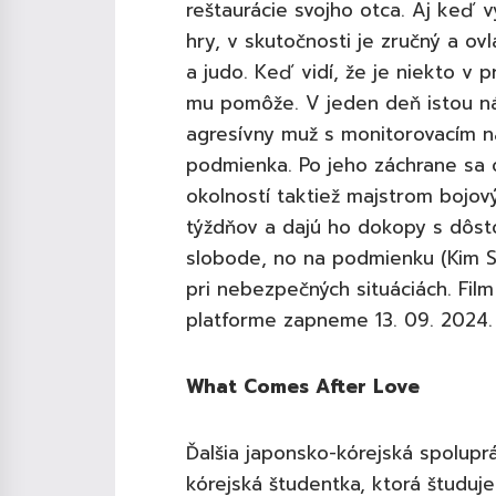
reštaurácie svojho otca. Aj keď v
hry, v skutočnosti je zručný a o
a judo. Keď vidí, že je niekto v
mu pomôže. V jeden deň istou 
agresívny muž s monitorovacím 
podmienka. Po jeho záchrane sa o
okolností taktiež majstrom bojov
týždňov a dajú ho dokopy s dôsto
slobode, no na podmienku (Kim S
pri nebezpečných situáciách. Fil
platforme zapneme 13. 09. 2024.
What Comes After Love
Ďalšia japonsko-kórejská spolupr
kórejská študentka, ktorá študuje