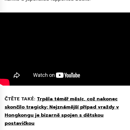
ČTĚTE TAKÉ:
Trpěla téměř měsíc, což nakonec
skončilo tragicky: Nejznámější případ vraždy v
Hongkongu je bizarně spojen s dětskou
postavičkou