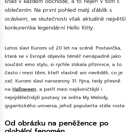
snad v každém obchodě, a to nejen v tom s
oblečením. Na první pohled malý ďáblík s
ocáskem, ve skutečnosti však aktuálně největší
konkurentka legendární Hello Kitty.
Letos slaví Kuromi už 20 let na scéně. Postavička,
která se v Evropě objevila téměř nenápadně jako
součást emo stylu, si rychle získala příznivce, a to
často i mezi těmi, kteří vlastně ani nevěděli, co je
zač. Kuromi slaví narozeniny 31. října, tedy přesně
na
Halloween
, a patří mezi nejikoničtější i
nejvýdělečnější postavy ze světa My Melody,
gigantického universa, jehož popularita stále roste.
Od obrázku na peněžence po
globální fenomén