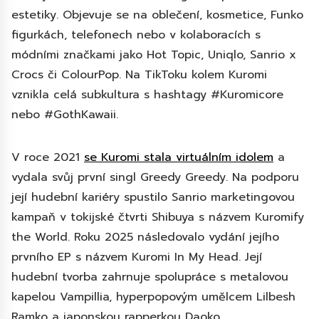
estetiky. Objevuje se na oblečení, kosmetice, Funko
figurkách, telefonech nebo v kolaboracích s
módními značkami jako Hot Topic, Uniqlo, Sanrio x
Crocs či ColourPop. Na TikToku kolem Kuromi
vznikla celá subkultura s hashtagy #Kuromicore
nebo #GothKawaii.
V roce 2021
se Kuromi stala virtuálním idolem
a
vydala svůj první singl Greedy Greedy. Na podporu
její hudební kariéry spustilo Sanrio marketingovou
kampaň v tokijské čtvrti Shibuya s názvem Kuromify
the World. Roku 2025 následovalo vydání jejího
prvního EP s názvem Kuromi In My Head. Její
hudební tvorba zahrnuje spolupráce s metalovou
kapelou Vampillia, hyperpopovým umělcem Lilbesh
Ramko a japonskou rapperkou Daoko.