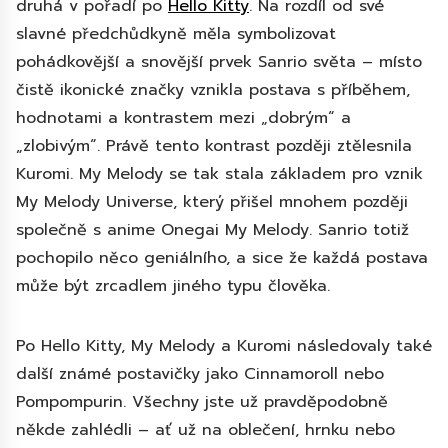
druhá v pořadí po
Hello Kitty
. Na rozdíl od své
slavné předchůdkyně měla symbolizovat
pohádkovější a snovější prvek Sanrio světa – místo
čistě ikonické značky vznikla postava s příběhem,
hodnotami a kontrastem mezi „dobrým“ a
„zlobivým“. Právě tento kontrast později ztělesnila
Kuromi. My Melody se tak stala základem pro vznik
My Melody Universe, který přišel mnohem později
společně s anime Onegai My Melody. Sanrio totiž
pochopilo něco geniálního, a sice že každá postava
může být zrcadlem jiného typu člověka.
Po Hello Kitty, My Melody a Kuromi následovaly také
další známé postavičky jako Cinnamoroll nebo
Pompompurin. Všechny jste už pravděpodobně
někde zahlédli – ať už na oblečení, hrnku nebo