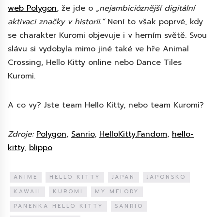
web Polygon
, že jde o
„nejambicióznější digitální
aktivaci značky v historii.“
Není to však poprvé, kdy
se charakter Kuromi objevuje i v herním světě. Svou
slávu si vydobyla mimo jiné také ve hře Animal
Crossing, Hello Kitty online nebo Dance Tiles
Kuromi.
A co vy? Jste team Hello Kitty, nebo team Kuromi?
Zdroje:
Polygon
,
Sanrio
,
HelloKitty.Fandom
,
hello-
kitty
,
blippo
ANIME
HELLO KITTY
JAPAN
JAPONSKO
KAWAII
KUROMI
MY MELODY
PANENKA HELLO KITTY
SANRIO