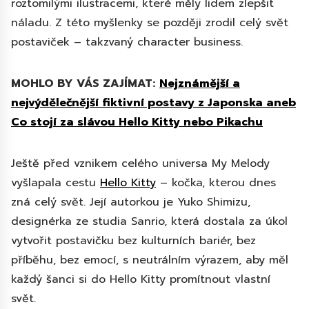
roztomilými ilustracemi, které měly lidem zlepšit
náladu. Z této myšlenky se později zrodil celý svět
postaviček – takzvaný character business.
MOHLO BY VÁS ZAJÍMAT:
Nejznámější a
nejvýdělečnější fiktivní postavy z Japonska aneb
Co stojí za slávou Hello Kitty nebo Pikachu
Ještě před vznikem celého universa My Melody
vyšlapala cestu
Hello Kitty
– kočka, kterou dnes
zná celý svět. Její autorkou je Yuko Shimizu,
designérka ze studia Sanrio, která dostala za úkol
vytvořit postavičku bez kulturních bariér, bez
příběhu, bez emocí, s neutrálním výrazem, aby měl
každý šanci si do Hello Kitty promítnout vlastní
svět.