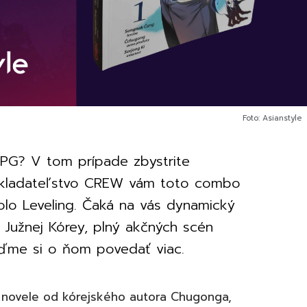
Foto: Asianstyle
RPG? V tom prípade zbystrite
akladateľstvo CREW vám toto combo
lo Leveling. Čaká na vás dynamický
 Južnej Kórey, plný akčných scén
oďme si o ňom povedať viac.
b novele od kórejského autora Chugonga,