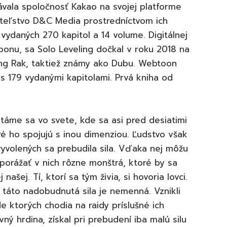
vala spoločnosť Kakao na svojej platforme
teľstvo D&C Media prostredníctvom ich
ydaných 270 kapitol a 14 volume. Digitálnej
onu, sa Solo Leveling dočkal v roku 2018 na
ung Rak, taktiež známy ako Dubu. Webtoon
 s 179 vydanými kapitolami. Prvá kniha od
táme sa vo svete, kde sa asi pred desiatimi
ré ho spojujú s inou dimenziou. Ľudstvo však
yvolených sa prebudila sila. Vďaka nej môžu
orážať v nich rôzne monštrá, ktoré by sa
našej. Tí, ktorí sa tým živia, si hovoria lovci.
e táto nadobudnutá sila je nemenná. Vznikli
de ktorých chodia na raidy príslušné ich
ný hrdina, získal pri prebudení iba malú silu