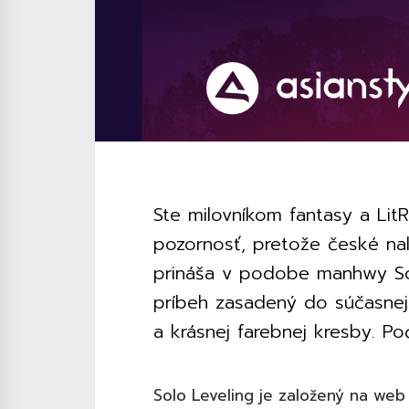
Ste milovníkom fantasy a Lit
pozornosť, pretože české n
prináša v podobe manhwy So
príbeh zasadený do súčasnej
a krásnej farebnej kresby. P
Solo Leveling je založený na we