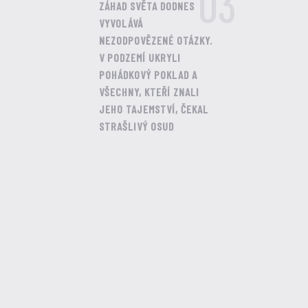
03
ZÁHAD SVĚTA DODNES
VYVOLÁVÁ
NEZODPOVĚZENÉ OTÁZKY.
V PODZEMÍ UKRYLI
POHÁDKOVÝ POKLAD A
VŠECHNY, KTEŘÍ ZNALI
JEHO TAJEMSTVÍ, ČEKAL
STRAŠLIVÝ OSUD