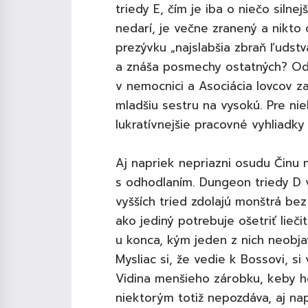
triedy E, čím je iba o niečo siln
nedarí, je večne zranený a nikto 
prezývku „najslabšia zbraň ľudstva
a znáša posmechy ostatných? Od
v nemocnici a Asociácia lovcov za
mladšiu sestru na vysokú. Pre ni
lukratívnejšie pracovné vyhliadky
Aj napriek nepriazni osudu Činu 
s odhodlaním. Dungeon triedy D v
vyšších tried zdolajú monštrá be
ako jediný potrebuje ošetriť lieči
u konca, kým jeden z nich neobja
Mysliac si, že vedie k Bossovi, si
Vidina menšieho zárobku, keby h
niektorým totiž nepozdáva, aj n