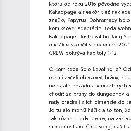
ktorú od roku 2016 pôvodne vydá
Kakaopage a neskôr tiež naklada
značky Papyrus. Dohromady bolo v
komiksovej adaptácie, teda webto
Kakaopage, ilustroval ho Jang S
oficiálne skončil v decembri 2021
CREW pokrýva kapitoly 1-12.
O čom teda Solo Leveling je? Oci
rokmi začali objavovať brány, kto
neostalo pozadu a v niektorých v
chodiť za brány do dungeonov a p
rady predrali z ich dimenzie do tej 
Je tu ale menší háčik a to ten, ž
tak rôzne triedy lovcov, na zákla
schopnostiam. Činu Song, náš hlav