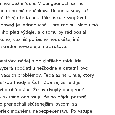
ejší než bežní ľudia. V dungeonoch sa mu
od neho nič neočakáva. Dokonca si vyslúžil
“. Prečo teda neustále riskuje svoj život
poveď je jednoduchá – pre rodinu. Mamu má
ňho platí výdaje, a k tomu by rád poslal
ekoho, kto nič poriadne nedokáže, iné
 skrátka nevyzerajú moc ružovo.
nestráca nádej a do ďalšieho raidu ide
yzerá spočiatku neškodne a ostatní lovci
z väčších problémov. Teda až na Činua, ktorý
teľkou triedy B Čuhi. Zdá sa, že raid je
ví druhú bránu. Že by dvojitý dungeon?
 v skupine odhlasujú, že ho pôjdu poraziť.
o prenechali skúšenejším lovcom, sa
apriek možnému nebezpečenstvu. Po vstupe