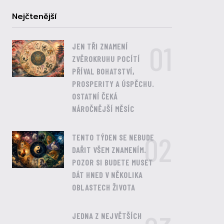
Nejčtenější
01
JEN TŘI ZNAMENÍ
ZVĚROKRUHU POCÍTÍ
PŘÍVAL BOHATSTVÍ,
PROSPERITY A ÚSPĚCHU.
OSTATNÍ ČEKÁ
NÁROČNĚJŠÍ MĚSÍC
02
TENTO TÝDEN SE NEBUDE
DAŘIT VŠEM ZNAMENÍM.
POZOR SI BUDETE MUSET
DÁT HNED V NĚKOLIKA
OBLASTECH ŽIVOTA
JEDNA Z NEJVĚTŠÍCH