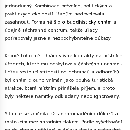
jednoduchý. Kombinace právních, politických a
praktických okolností úřadům nedovolovala
zasáhnout. Formálně šlo
o buddhistický
chrám
a
údajné záchranné centrum, takže úřady
potřebovaly jasné a nezpochybnitelné důkazy.
Kromě toho měl chrám vlivné kontakty na místních
úřadech, které mu poskytovaly částečnou ochranu.
I přes rostoucí stížnosti od ochránců a odborníků
byl chrám dlouho vnímán jako pouhá turistická
atrakce, která místním přinášela příjem, a proto
byly některé námitky odkládány nebo ignorovány.
Situace se změnila až s nahromaděním důkazů a
rostoucím mezinárodním tlakem. Podle vyšetřování
se do chrámu některá mláďata dostala nelegálně