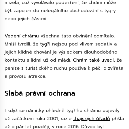
mizela, což vyvolávalo podezření, že chrám může
být zapojen do nelegálního obchodování s tygry
nebo jejich částmi.
Vedení chrámu
všechna tato obvinění odmítalo.
Mniši tvrdili, že tygři nejsou pod vlivem sedativ a
jejich klidné chování je výsledkem dlouhodobého
kontaktu s lidmi už od mládí.
Chrám také uvedl
, že
peníze z turistického ruchu používá k péči o zvířata
a provozu atrakce.
Slabá právní ochrana
I když se námitky ohledně tygřího chrámu objevily
už začátkem roku 2001, razie
thajských úřadů
přišla
až o pár let později, v roce 2016. Důvod byl