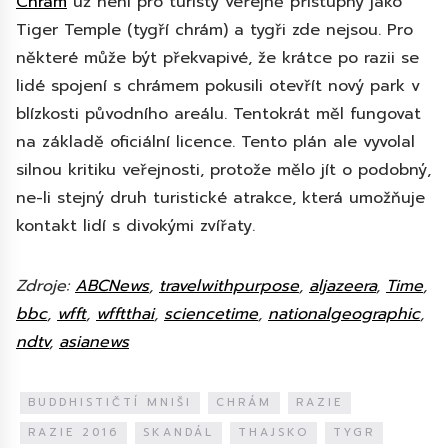
Chrám
už není pro turisty veřejně přístupný jako
Tiger Temple (tygří chrám) a tygři zde nejsou. Pro
některé může být překvapivé, že krátce po razii se
lidé spojení s chrámem pokusili otevřít nový park v
blízkosti původního areálu. Tentokrát měl fungovat
na základě oficiální licence. Tento plán ale vyvolal
silnou kritiku veřejnosti, protože mělo jít o podobný,
ne-li stejný druh turistické atrakce, která umožňuje
kontakt lidí s divokými zvířaty.
Zdroje:
ABCNews
,
travelwithpurpose
,
aljazeera
,
Time
,
bbc
,
wfft
,
wfftthai
,
sciencetime
,
nationalgeographic
,
ndtv
,
asianews
BUDDHISTIČTÍ MNIŠI
CHRÁM
RAZIE
RAZIE 2016
SKANDÁL
THAJSKO
TYGR