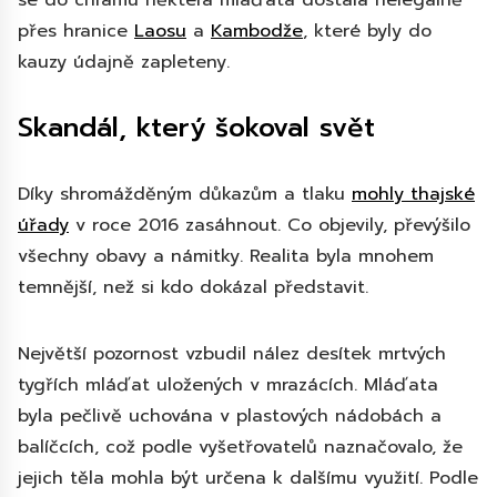
přes hranice
Laosu
a
Kambodže
, které byly do
kauzy údajně zapleteny.
Skandál, který šokoval svět
Díky shromážděným důkazům a tlaku
mohly thajské
úřady
v roce 2016 zasáhnout. Co objevily, převýšilo
všechny obavy a námitky. Realita byla mnohem
temnější, než si kdo dokázal představit.
Největší pozornost vzbudil nález desítek mrtvých
tygřích mláďat uložených v mrazácích. Mláďata
byla pečlivě uchována v plastových nádobách a
balíčcích, což podle vyšetřovatelů naznačovalo, že
jejich těla mohla být určena k dalšímu využití. Podle