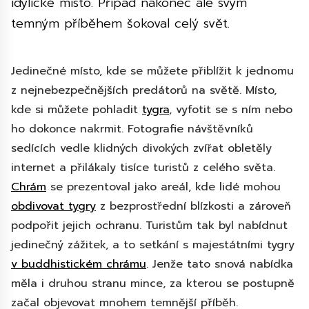
idylické místo. Případ nakonec ale svým
temným příběhem šokoval celý svět.
Jedinečné místo, kde se můžete přiblížit k jednomu
z nejnebezpečnějších predátorů na světě. Místo,
kde si můžete pohladit
tygra
, vyfotit se s ním nebo
ho dokonce nakrmit. Fotografie návštěvníků
sedících vedle klidných divokých zvířat obletěly
internet a přilákaly tisíce turistů z celého světa.
Chrám
se prezentoval jako areál, kde lidé mohou
obdivovat tygry
z bezprostřední blízkosti a zároveň
podpořit jejich ochranu. Turistům tak byl nabídnut
jedinečný zážitek, a to setkání s majestátními tygry
v buddhistickém
chrámu
. Jenže tato snová nabídka
měla i druhou stranu mince, za kterou se postupně
začal objevovat mnohem temnější příběh.