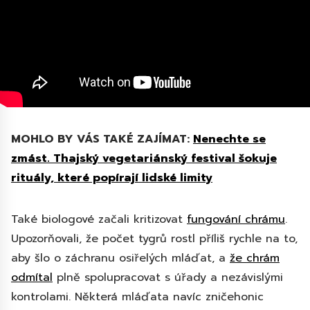
MOHLO BY VÁS TAKÉ ZAJÍMAT:
Nenechte se
zmást. Thajský vegetariánský festival šokuje
rituály, které popírají lidské limity
Také biologové začali kritizovat
fungování chrámu
.
Upozorňovali, že počet tygrů rostl příliš rychle na to,
aby šlo o záchranu osiřelých mláďat, a
že chrám
odmítal
plně spolupracovat s úřady a nezávislými
kontrolami. Některá mláďata navíc zničehonic