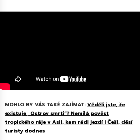
MOHLO BY VÁS TAKÉ ZAJÍMAT:
Věděli jste, že
existuje „Ostrov smrti“? Nemilá pověst
tropického ráje v Asii, kam rádi jezdí i Češi, děsí
turisty dodnes