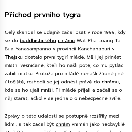
Příchod prvního tygra
Celý skandál se údajně začal psát v roce 1999, kdy
se do
buddhistického
chrámu
Wat Pha Luang Ta
Bua Yanasampanno v provincii Kanchanaburi
v
Thajsku
dostalo první tygří mládě. Měli jej přinést
místní vesničané, kteří ho našli poté, co mu pytláci
zabili matku. Protože pro mládě nenašli žádné jiné
útočiště, rozhodli se jej odnést právě do
chrámu
,
kde se ho ujali mniši. Ti mládě přijali a začali se o
něj starat, ačkoliv se jednalo o nebezpečné zvíře.
Zprávy o této události se postupně rozšířily mezi
lidmi, a tak začal být
chrám
vnímán jako neobvyklé