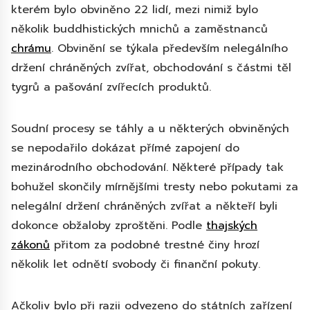
kterém bylo obviněno 22 lidí, mezi nimiž bylo
několik buddhistických mnichů a zaměstnanců
chrámu
. Obvinění se týkala především nelegálního
držení chráněných zvířat, obchodování s částmi těl
tygrů a pašování zvířecích produktů.
Soudní procesy se táhly a u některých obviněných
se nepodařilo dokázat přímé zapojení do
mezinárodního obchodování. Některé případy tak
bohužel skončily mírnějšími tresty nebo pokutami za
nelegální držení chráněných zvířat a někteří byli
dokonce obžaloby zproštěni. Podle
thajských
zákonů
přitom za podobné trestné činy hrozí
několik let odnětí svobody či finanční pokuty.
Ačkoliv bylo při razii odvezeno do státních zařízení