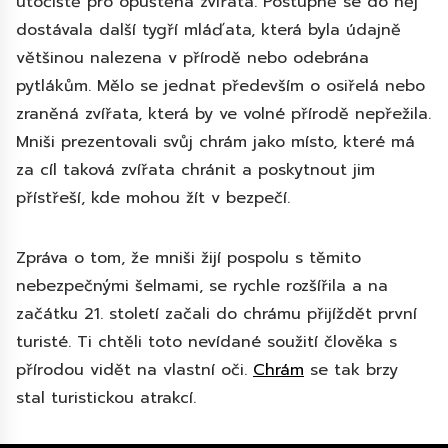
útočiště pro opuštěná zvířata. Postupně se do něj
dostávala další tygří mláďata, která byla údajně
většinou nalezena v přírodě nebo odebrána
pytlákům. Mělo se jednat především o osiřelá nebo
zraněná zvířata, která by ve volné přírodě nepřežila.
Mniši prezentovali svůj chrám jako místo, které má
za cíl taková zvířata chránit a poskytnout jim
přístřeší, kde mohou žít v bezpečí.
Zpráva o tom, že mniši žijí pospolu s těmito
nebezpečnými šelmami, se rychle rozšířila a na
začátku 21. století začali do chrámu přijíždět první
turisté. Ti chtěli toto nevídané soužití člověka s
přírodou vidět na vlastní oči.
Chrám
se tak brzy
stal turistickou atrakcí.