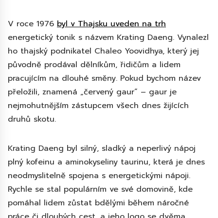
V roce 1976
byl v Thajsku uveden na trh
energetický tonik s názvem Krating Daeng. Vynalezl
ho thajský podnikatel Chaleo Yoovidhya, který jej
původně prodával dělníkům, řidičům a lidem
pracujícím na dlouhé směny. Pokud bychom název
přeložili, znamená „červený gaur“ – gaur je
nejmohutnějším zástupcem všech dnes žijících
druhů skotu.
Krating Daeng byl silný, sladký a neperlivý nápoj
plný kofeinu a aminokyseliny taurinu, která je dnes
neodmyslitelně spojena s energetickými nápoji.
Rychle se stal populárním ve své domovině, kde
pomáhal lidem zůstat bdělými během náročné
práce či dlouhých cest, a jeho logo se dvěma