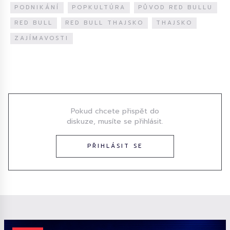
PODNIKÁNÍ
POPKULTÚRA
PŮVOD RED BULLU
RED BULL
RED BULL THAJSKO
THAJSKO
ZAJÍMAVOSTI
Diskuze
Pokud chcete přispět do
diskuze, musíte se přihlásit.
PŘIHLÁSIT SE