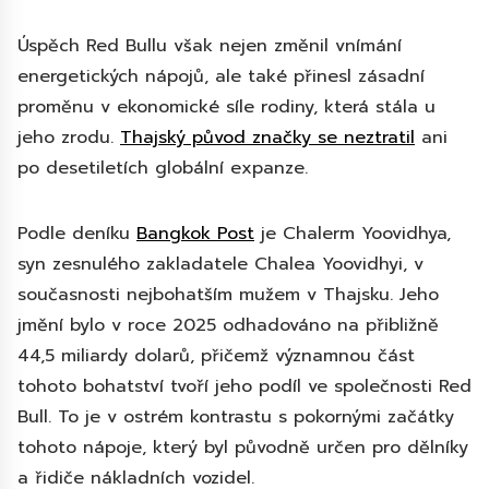
Úspěch Red Bullu však nejen změnil vnímání
energetických nápojů, ale také přinesl zásadní
proměnu v ekonomické síle rodiny, která stála u
jeho zrodu.
Thajský původ značky se neztratil
ani
po desetiletích globální expanze.
Podle deníku
Bangkok Post
je Chalerm Yoovidhya,
syn zesnulého zakladatele Chalea Yoovidhyi, v
současnosti nejbohatším mužem v Thajsku. Jeho
jmění bylo v roce 2025 odhadováno na přibližně
44,5 miliardy dolarů, přičemž významnou část
tohoto bohatství tvoří jeho podíl ve společnosti Red
Bull. To je v ostrém kontrastu s pokornými začátky
tohoto nápoje, který byl původně určen pro dělníky
a řidiče nákladních vozidel.