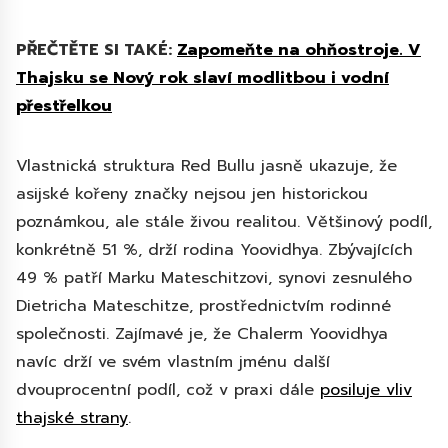
PŘEČTĚTE SI TAKÉ:
Zapomeňte na ohňostroje. V
Thajsku se Nový rok slaví modlitbou i vodní
přestřelkou
Vlastnická struktura Red Bullu jasně ukazuje, že
asijské kořeny značky nejsou jen historickou
poznámkou, ale stále živou realitou. Většinový podíl,
konkrétně 51 %, drží rodina Yoovidhya. Zbývajících
49 % patří Marku Mateschitzovi, synovi zesnulého
Dietricha Mateschitze, prostřednictvím rodinné
společnosti. Zajímavé je, že Chalerm Yoovidhya
navíc drží ve svém vlastním jménu další
dvouprocentní podíl, což v praxi dále
posiluje vliv
thajské strany
.