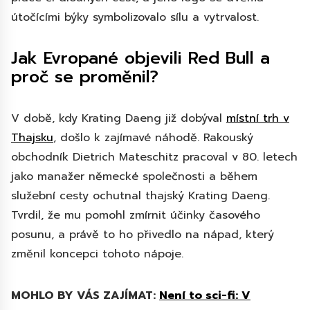
útočícími býky symbolizovalo sílu a vytrvalost.
Jak Evropané objevili Red Bull a
proč se proměnil?
V době, kdy Krating Daeng již dobýval
místní trh v
Thajsku
, došlo k zajímavé náhodě. Rakouský
obchodník Dietrich Mateschitz pracoval v 80. letech
jako manažer německé společnosti a během
služební cesty ochutnal thajský Krating Daeng.
Tvrdil, že mu pomohl zmírnit účinky časového
posunu, a právě to ho přivedlo na nápad, který
změnil koncepci tohoto nápoje.
MOHLO BY VÁS ZAJÍMAT:
Není to sci-fi: V