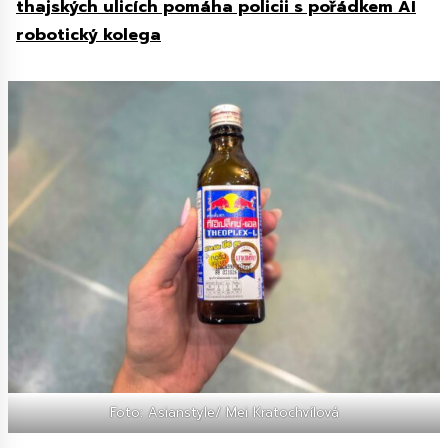
thajských ulicích pomáha policii s pořádkem AI
robotický kolega
Foto: Asianstyle/ Mei Kratochvílová