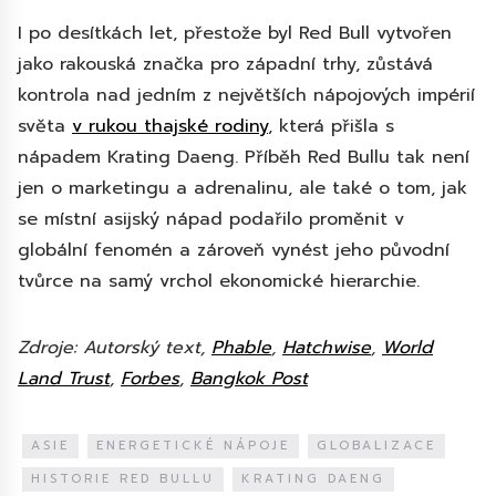
I po desítkách let, přestože byl Red Bull vytvořen
jako rakouská značka pro západní trhy, zůstává
kontrola nad jedním z největších nápojových impérií
světa
v rukou thajské rodiny
, která přišla s
nápadem Krating Daeng. Příběh Red Bullu tak není
jen o marketingu a adrenalinu, ale také o tom, jak
se místní asijský nápad podařilo proměnit v
globální fenomén a zároveň vynést jeho původní
tvůrce na samý vrchol ekonomické hierarchie.
Zdroje: Autorský text,
Phable
,
Hatchwise
,
World
Land Trust
,
Forbes
,
Bangkok Post
ASIE
ENERGETICKÉ NÁPOJE
GLOBALIZACE
HISTORIE RED BULLU
KRATING DAENG