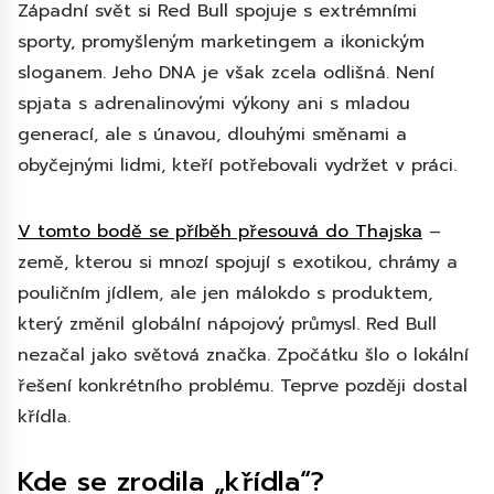
Západní svět si Red Bull spojuje s extrémními
sporty, promyšleným marketingem a ikonickým
sloganem. Jeho DNA je však zcela odlišná. Není
spjata s adrenalinovými výkony ani s mladou
generací, ale s únavou, dlouhými směnami a
obyčejnými lidmi, kteří potřebovali vydržet v práci.
V tomto bodě se příběh přesouvá do Thajska
–
země, kterou si mnozí spojují s exotikou, chrámy a
pouličním jídlem, ale jen málokdo s produktem,
který změnil globální nápojový průmysl. Red Bull
nezačal jako světová značka. Zpočátku šlo o lokální
řešení konkrétního problému. Teprve později dostal
křídla.
Kde se zrodila „křídla“?