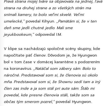
Pravá strana mojej tváre sa objavovala na jednej, ľavá
strana na druhej strane a zo všetkých strán ma
snímali kamery, to bolo veľmi skvelé. Veľmi
umelecké,“
povedal Kihyun.
„Pamätám si, že v ten
deň sme jedli chutné jedlo. Mali sme
jeyukbookeum,“
odpovedal I.M.
V klipe sa nachádzajú spoločné scény skupiny, kde
napočítate päť členov. Dôvodom je, že Hyungwon
bol v tom čase v domácej karanténe s podozrením
na koronavírus.
„Natáčal som zábery sám. Bolo to
náročné. Predstavoval som si, že členovia sú okolo
mňa. Predstavoval som si, že Shownu sedí tam a iný
člen zas inde a ja som stál pri aute sám. Štáb mi
povedal, kde presne členovia stáli, takže som sa
občas tým smerom pozrel,“
povedal Hyungwon.