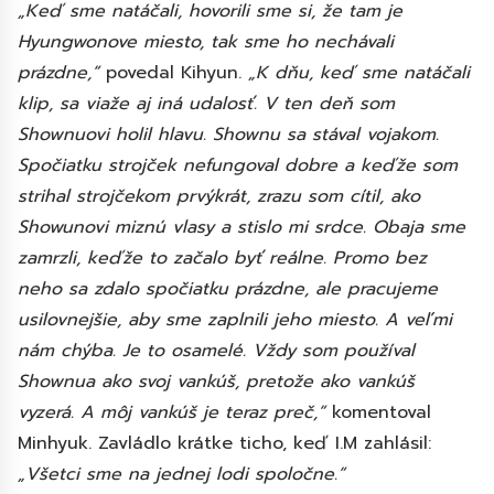
„Keď sme natáčali, hovorili sme si, že tam je
Hyungwonove miesto, tak sme ho nechávali
prázdne,“
povedal Kihyun.
„K dňu, keď sme natáčali
klip, sa viaže aj iná udalosť. V ten deň som
Shownuovi holil hlavu. Shownu sa stával vojakom.
Spočiatku strojček nefungoval dobre a keďže som
strihal strojčekom prvýkrát, zrazu som cítil, ako
Showunovi miznú vlasy a stislo mi srdce. Obaja sme
zamrzli, keďže to začalo byť reálne. Promo bez
neho sa zdalo spočiatku prázdne, ale pracujeme
usilovnejšie, aby sme zaplnili jeho miesto. A veľmi
nám chýba. Je to osamelé. Vždy som používal
Shownua ako svoj vankúš, pretože ako vankúš
vyzerá. A môj vankúš je teraz preč,“
komentoval
Minhyuk. Zavládlo krátke ticho, keď I.M zahlásil:
„Všetci sme na jednej lodi spoločne.“