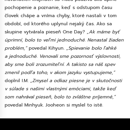
pochopenie a poznanie, keď s odstupom času
človek chápe a vníma chyby, ktoré nastali v tom
období, od ktorého uplynul nejaký čas. Ako sa
skupine vytvárala pieseň One Day?
„Ak máme byť
úprimní, bolo to veľmi jednoduché. Nenastal žiaden
problém,“
povedal Kihyun.
„Spievanie bolo ľahké
a jednoduché. Venovali sme pozornosť výslovnosti,
aby sme boli zrozumiteľní. A takisto sa náš spev
zmenil podľa toho, v akom jazyku vystupujeme,“
doplnil I.M.
„Zmysel a odkaz piesne je v skutočnosti
v súlade s našimi vlastnými emóciami, takže keď
som nahrával pieseň, bolo to zvláštne príjemné,“
povedal Minhyuk. Jooheon si myslel to isté.