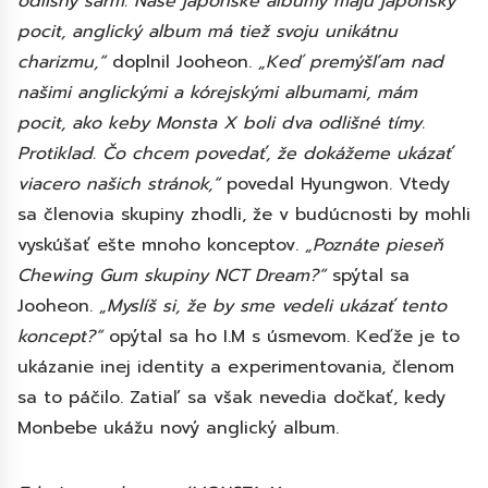
odlišný šarm. Naše japonské albumy majú japonský
pocit, anglický album má tiež svoju unikátnu
charizmu,“
doplnil Jooheon.
„Keď premýšľam nad
našimi anglickými a kórejskými albumami, mám
pocit, ako keby Monsta X boli dva odlišné tímy.
Protiklad. Čo chcem povedať, že dokážeme ukázať
viacero našich stránok,“
povedal Hyungwon. Vtedy
sa členovia skupiny zhodli, že v budúcnosti by mohli
vyskúšať ešte mnoho konceptov.
„Poznáte pieseň
Chewing Gum skupiny NCT Dream?“
spýtal sa
Jooheon.
„Myslíš si, že by sme vedeli ukázať tento
koncept?“
opýtal sa ho I.M s úsmevom. Keďže je to
ukázanie inej identity a experimentovania, členom
sa to páčilo. Zatiaľ sa však nevedia dočkať, kedy
Monbebe ukážu nový anglický album.