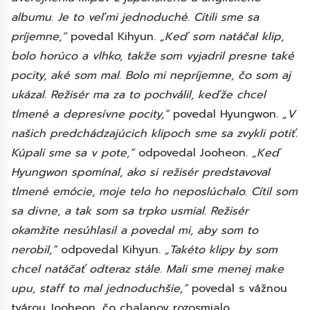
albumu. Je to veľmi jednoduché. Cítili sme sa
príjemne,“
povedal Kihyun.
„Keď som natáčal klip,
bolo horúco a vlhko, takže som vyjadril presne také
pocity, aké som mal. Bolo mi nepríjemne, čo som aj
ukázal. Režisér ma za to pochválil, keďže chcel
tlmené a depresívne pocity,“
povedal Hyungwon.
„V
našich predchádzajúcich klipoch sme sa zvykli potiť.
Kúpali sme sa v pote,“
odpovedal Jooheon.
„Keď
Hyungwon spomínal, ako si režisér predstavoval
tlmené emócie, moje telo ho neposlúchalo. Cítil som
sa divne, a tak som sa trpko usmial. Režisér
okamžite nesúhlasil a povedal mi, aby som to
nerobil,“
odpovedal Kihyun.
„Takéto klipy by som
chcel natáčať odteraz stále. Mali sme menej make
upu, staff to mal jednoduchšie,“
povedal s vážnou
tvárou Jooheon, čo chalanov rozosmialo.