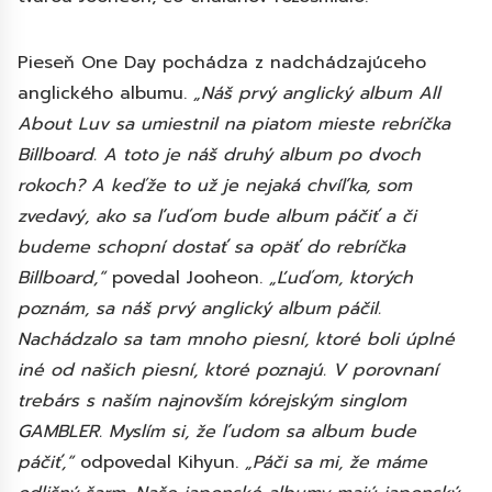
Pieseň One Day pochádza z nadchádzajúceho
anglického albumu.
„Náš prvý anglický album All
About Luv sa umiestnil na piatom mieste rebríčka
Billboard. A toto je náš druhý album po dvoch
rokoch? A keďže to už je nejaká chvíľka, som
zvedavý, ako sa ľuďom bude album páčiť a či
budeme schopní dostať sa opäť do rebríčka
Billboard,“
povedal Jooheon.
„Ľuďom, ktorých
poznám, sa náš prvý anglický album páčil.
Nachádzalo sa tam mnoho piesní, ktoré boli úplné
iné od našich piesní, ktoré poznajú. V porovnaní
trebárs s naším najnovším kórejským singlom
GAMBLER. Myslím si, že ľudom sa album bude
páčiť,“
odpovedal Kihyun.
„Páči sa mi, že máme