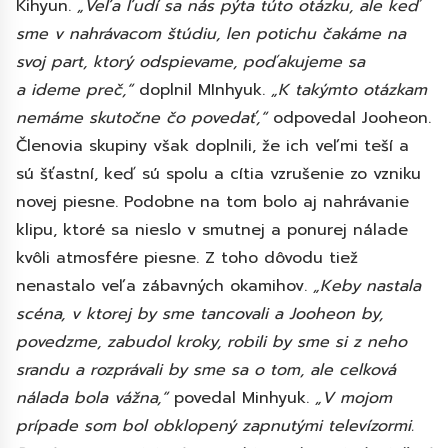
Kihyun.
„Veľa ľudí sa nás pýta túto otázku, ale keď
sme v nahrávacom štúdiu, len potichu čakáme na
svoj part, ktorý odspievame, poďakujeme sa
a ideme preč,“
doplnil MInhyuk.
„K takýmto otázkam
nemáme skutočne čo povedať,“
odpovedal Jooheon.
Členovia skupiny však doplnili, že ich veľmi teší a
sú šťastní, keď sú spolu a cítia vzrušenie zo vzniku
novej piesne. Podobne na tom bolo aj nahrávanie
klipu, ktoré sa nieslo v smutnej a ponurej nálade
kvôli atmosfére piesne. Z toho dôvodu tiež
nenastalo veľa zábavných okamihov.
„Keby nastala
scéna, v ktorej by sme tancovali a Jooheon by,
povedzme, zabudol kroky, robili by sme si z neho
srandu a rozprávali by sme sa o tom, ale celková
nálada bola vážna,“
povedal Minhyuk.
„V mojom
prípade som bol obklopený zapnutými televízormi.