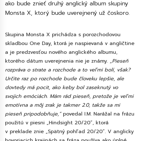
ako bude znieť druhý anglický album skupiny
Monsta X, ktorý bude uverejnený už čoskoro.
Skupina Monsta X prichádza s porozchodovou
skladbou One Day, ktorá je naspievaná v angličtine
a je predzvesťou nového anglického albumu,
ktorého dátum uverejnenia nie je známy.
„Pieseň
rozpráva o strate a rozchode a to veľmi bolí, však?
Určite raz po rozchode bude človeku lepšie, ale
dovtedy má pocit, ako keby bol zaseknutý vo
svojich emóciách. Mám rád pieseň, pretože je veľmi
emotívna a môj zrak je takmer 2.0, takže sa mi
pieseň pripodobňuje,“
povedal I.M. Narážal na frázu
použitú v piesni „Hindsight 20/20“, ktorá
v preklade znie „Spätný pohľad 20/20“. V anglicky
hovoriacich krajinách sa fráza používa ako úplné