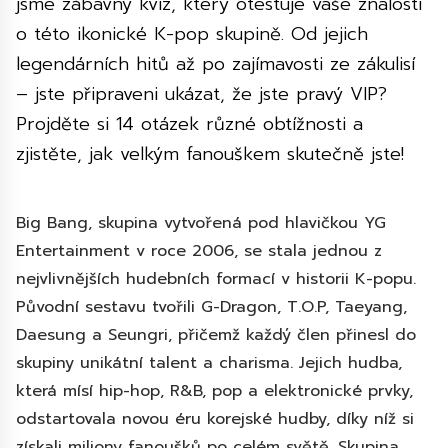
jsme zábavný kvíz, který otestuje vaše znalosti
o této ikonické K-pop skupině. Od jejich
legendárních hitů až po zajímavosti ze zákulisí
– jste připraveni ukázat, že jste pravý VIP?
Projděte si 14 otázek různé obtížnosti a
zjistěte, jak velkým fanouškem skutečně jste!
Big Bang, skupina vytvořená pod hlavičkou YG
Entertainment v roce 2006, se stala jednou z
nejvlivnějších hudebních formací v historii K-popu.
Původní sestavu tvořili G-Dragon, T.O.P, Taeyang,
Daesung a Seungri, přičemž každý člen přinesl do
skupiny unikátní talent a charisma. Jejich hudba,
která mísí hip-hop, R&B, pop a elektronické prvky,
odstartovala novou éru korejské hudby, díky níž si
získali miliony fanoušků po celém světě. Skupina