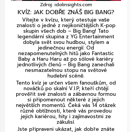
Zdroj: idolinsights.com
KVÍZ: JAK DOBŘE ZNÁŠ BIG BANG?
Vítejte v kvízu, který otestuje vaše
znalosti o jedné z nejikoničtějších K-pop
skupin všech dob – Big Bang! Tato
legendární skupina z YG Entertainment
dobyla svět svou hudbou, stylem a
jedinečnou energií. Od
nezapomenutelných hitů jako Fantastic
Baby a Haru Haru až po sólové kariéry
jednotlivých členů – Big Bang zanechali
nesmazatelnou stopu na světové
hudební scéně.
Tento kvíz je určen všem fanouškům, od
nováčků po skalní V.I.P, kteří chtějí
prověřit své znalosti a zábavnou formou
si připomenout některé z jejich
největších momentů. Čeká vás 14 otázek
různé obtížnosti, které vás provedou
jejich kariérou, hity i zajímavostmi ze
zákulisí.
Jste připraveni ukázat, jak dobře znáte