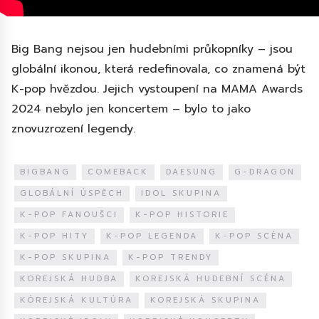
Big Bang nejsou jen hudebními průkopníky – jsou
globální ikonou, která redefinovala, co znamená být
K-pop hvězdou. Jejich vystoupení na MAMA Awards
2024 nebylo jen koncertem – bylo to jako
znovuzrození legendy.
BIGBANG
COMEBACK
DAESUNG
G-DRAGON
GLOBÁLNÍ ÚSPĚCH
IDOL SKUPINA
K-POP FANOUŠCI
K-POP HISTORIE
K-POP HITY
K-POP LEGENDA
K-POP SCÉNA
K-POP SKUPINA
K-POP TRENDY
KOREJSKÁ HUDBA
KOREJSKÁ HUDEBNÍ SCÉNA
KÓREJSKÁ KULTÚRA
KOREJSKÁ SKUPINA