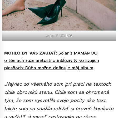
Foto: P NATION
MOHLO BY VÁS ZAUJAŤ:
Solar z MAMAMOO
o témach rozmanitosti a inkluzivity vo svojich
piesňach: Dúha možno definuje môj album
Najviac zo všetkého som pri práci na textoch
„
cítila obrovskú stenu. Cítila som sa ohromená
tým, že som vysvetlila svoje pocity ako text,
takže som sa snažila udržať si úroveň komfortu
a vyčistiť si myseľ cestovaním na rôzne