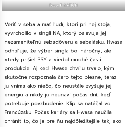
Foto: P NATION
Veriť v seba a mať ľudí, ktorí pri nej stoja,
vyvrcholilo v singli NA, ktorý oslavuje jej
nezameniteľnú sebadôveru a sebalásku. Hwasa
odhaľuje, že výber singla bol náročný, ale
vtedy prišiel PSY a viedol mnohé časti
produkcie. Aj keď Hwase chvíľu trvalo, kým
skutočne rozpoznala čaro tejto piesne, teraz
ju vníma ako niečo, čo neustále zvyšuje jej
energiu a nikdy ju neunaví počas dní, keď
potrebuje povzbudenie. Klip sa natáčal vo
Francúzsku. Počas kariéry sa Hwasa naučila
chrániť to, čo je pre ňu najdôležitejšie tak, ako