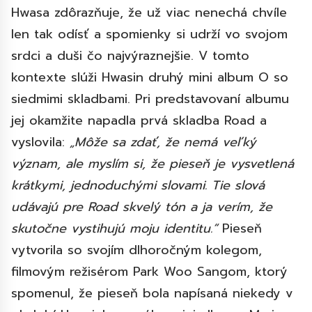
Hwasa zdôrazňuje, že už viac nenechá chvíle
len tak odísť a spomienky si udrží vo svojom
srdci a duši čo najvýraznejšie. V tomto
kontexte slúži Hwasin druhý mini album O so
siedmimi skladbami. Pri predstavovaní albumu
jej okamžite napadla prvá skladba Road a
vyslovila:
„Môže sa zdať, že nemá veľký
význam, ale myslím si, že pieseň je vysvetlená
krátkymi, jednoduchými slovami. Tie slová
udávajú pre Road skvelý tón a ja verím, že
skutočne vystihujú moju identitu.“
Pieseň
vytvorila so svojím dlhoročným kolegom,
filmovým režisérom Park Woo Sangom, ktorý
spomenul, že pieseň bola napísaná niekedy v