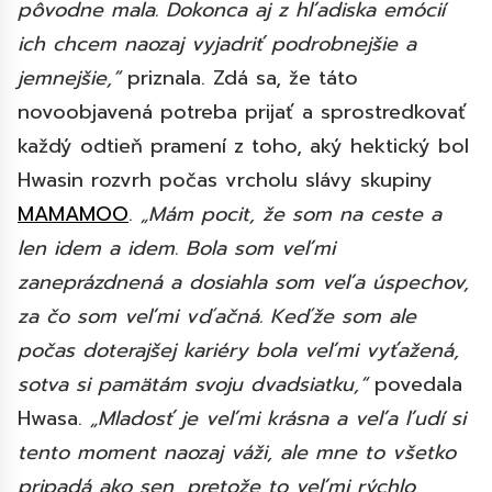
pôvodne mala. Dokonca aj z hľadiska emócií
ich chcem naozaj vyjadriť podrobnejšie a
jemnejšie,“
priznala. Zdá sa, že táto
novoobjavená potreba prijať a sprostredkovať
každý odtieň pramení z toho, aký hektický bol
Hwasin rozvrh počas vrcholu slávy skupiny
MAMAMOO
.
„Mám pocit, že som na ceste a
len idem a idem. Bola som veľmi
zaneprázdnená a dosiahla som veľa úspechov,
za čo som veľmi vďačná. Keďže som ale
počas doterajšej kariéry bola veľmi vyťažená,
sotva si pamätám svoju dvadsiatku,“
povedala
Hwasa.
„Mladosť je veľmi krásna a veľa ľudí si
tento moment naozaj váži, ale mne to všetko
pripadá ako sen, pretože to veľmi rýchlo