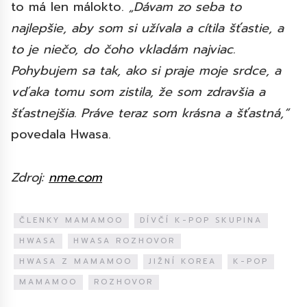
to má len málokto.
„Dávam zo seba to
najlepšie, aby som si užívala a cítila šťastie, a
to je niečo, do čoho vkladám najviac.
Pohybujem sa tak, ako si praje moje srdce, a
vďaka tomu som zistila, že som zdravšia a
šťastnejšia. Práve teraz som krásna a šťastná,“
povedala Hwasa.
Zdroj:
nme.com
ČLENKY MAMAMOO
DÍVČÍ K-POP SKUPINA
HWASA
HWASA ROZHOVOR
HWASA Z MAMAMOO
JIŽNÍ KOREA
K-POP
MAMAMOO
ROZHOVOR