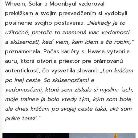
Wheein, Solar a Moonbyul vzdorovali
prekážkam a svojím presvedčením si vydobyli
posilnenie svojho postavenia.
„Niekedy je to
užitočné, pretože to znamená viac vedomostí
a skúseností, keď viem, kam idem a čo robím,“
poznamenala. Počas kariéry si Hwasa vytvorila
auru, ktorá otvorila priestor pre orámovanú
autentickosť, čo vysvetlila slovami:
„
Len
kráčam
po inej ceste. So skúsenosťami a
vedomosťami, ktoré som získala si myslím: ‘ach,
moje trainee ja bolo vtedy tým, kým som bola,
ale dnes kráčam po svojej ceste taká, aká som
práve teraz’.“