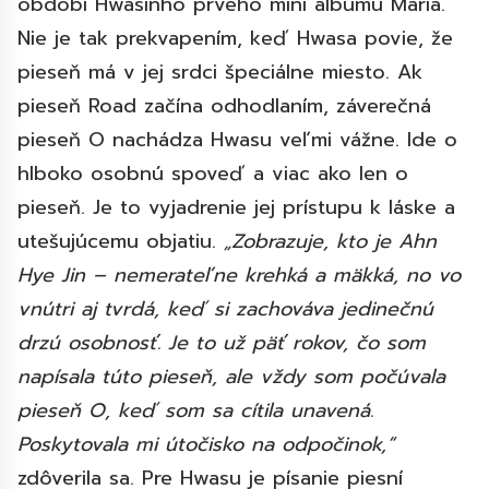
období Hwasinho prvého mini albumu Maria.
Nie je tak prekvapením, keď Hwasa povie, že
pieseň má v jej srdci špeciálne miesto. Ak
pieseň Road začína odhodlaním, záverečná
pieseň O nachádza Hwasu veľmi vážne. Ide o
hlboko osobnú spoveď a viac ako len o
pieseň. Je to vyjadrenie jej prístupu k láske a
utešujúcemu objatiu.
„Zobrazuje, kto je Ahn
Hye Jin – nemerateľne krehká a mäkká, no vo
vnútri aj tvrdá, keď si zachováva jedinečnú
drzú osobnosť. Je to už päť rokov, čo som
napísala túto pieseň, ale vždy som počúvala
pieseň O, keď som sa cítila unavená.
Poskytovala mi útočisko na odpočinok,“
zdôverila sa. Pre Hwasu je písanie piesní