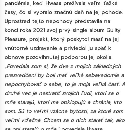
pandémie, keď Hwasa prežívala veľmi ťažké
časy, čo si vybralo značnú daň na jej pohode.
Uprostred tejto nepohody predstavila na
konci roka 2021 svoj prvý single album Guilty
Pleasure, projekt, ktorý poskytol masť na jej
vnútorné uzdravenie a priviedol ju späť k
obnove pozdvihnutej podporou jej okolia.
„Povedala som si, že dve z mojich základných
presvedčení by boli mať veľké sebavedomie a
nepochybovať o sebe, to je moja veľká časť. A
druhá vec je nestratiť svojich ľudí, ktorí sa o
mňa starajú, ktorí ma obklopujú a chránia, kto
som. Sú to veľmi vzácne bytosti, za ktoré som
veľmi vďačná. Chcem sa o nich starať tak, ako
sa oni starajú o mňa,“
povedala Hwasa.