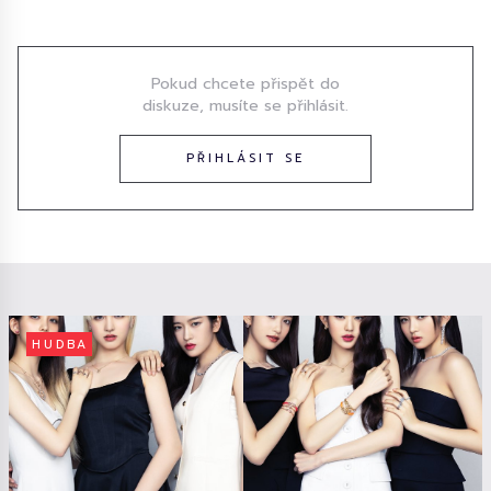
Diskuze
Pokud chcete přispět do
diskuze, musíte se přihlásit.
PŘIHLÁSIT SE
HUDBA