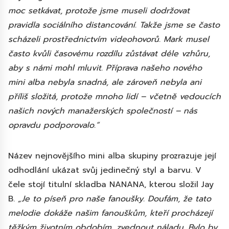
moc setkávat, protože jsme museli dodržovat
pravidla sociálního distancování. Takže jsme se často
scházeli prostřednictvím videohovorů. Mark musel
často kvůli časovému rozdílu zůstávat déle vzhůru,
aby s námi mohl mluvit. Příprava našeho nového
mini alba nebyla snadná, ale zároveň nebyla ani
příliš složitá, protože mnoho lidí – včetně vedoucích
našich nových manažerských společností – nás
opravdu podporovalo.“
Název nejnovějšího mini alba skupiny prozrazuje její
odhodlání ukázat svůj jedinečný styl a barvu. V
čele stojí titulní skladba NANANA, kterou složil Jay
B.
„Je to píseň pro naše fanoušky. Doufám, že tato
melodie dokáže našim fanouškům, kteří procházejí
těžkým životním obdobím, zvednout náladu. Bylo by