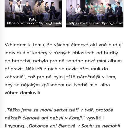
Foto:
https://twitter.com/Kpop_Herald
https://twitter.com/Kpop_Herald
Vzhledem k tomu, že všichni členové aktivně budují
individuální kariéry v různých oblastech od hudby
po herectví, nebylo pro ně snadné nové mini album
připravit. Někteří z nich se navíc přesunuli do
zahraničí, což pro ně bylo ještě náročnější v tom,
aby se nějakým způsobem na tvorbě mini alba
vůbec domluvili.
„Těžko jsme se mohli setkat tváří v tvář, protože
někteří členové ani nebyli v Koreji,“
vysvětlil
Jinyoung.
„Dokonce ani členové v Soulu se nemohli