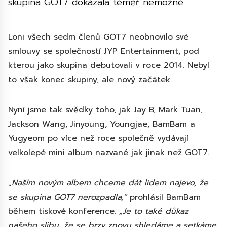
skupina GOT7 dokázala téměř nemožné.
Loni všech sedm členů GOT7 neobnovilo své
smlouvy se společností JYP Entertainment, pod
kterou jako skupina debutovali v roce 2014. Nebyl
to však konec skupiny, ale nový začátek.
Nyní jsme tak svědky toho, jak Jay B, Mark Tuan,
Jackson Wang, Jinyoung, Youngjae, BamBam a
Yugyeom po více než roce společně vydávají
velkolepé mini album nazvané jak jinak než GOT7.
„Naším novým albem chceme dát lidem najevo, že
se skupina GOT7 nerozpadla,“
prohlásil BamBam
během tiskové konference.
„Je to také důkaz
našeho slibu, že se brzy znovu shledáme a setkáme