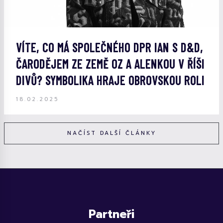
VÍTE, CO MÁ SPOLEČNÉHO DPR IAN S D&D,
ČARODĚJEM ZE ZEMĚ OZ A ALENKOU V ŘÍŠI
DIVŮ? SYMBOLIKA HRAJE OBROVSKOU ROLI
18.02.2025
NAČÍST DALŠÍ ČLÁNKY
Partneři