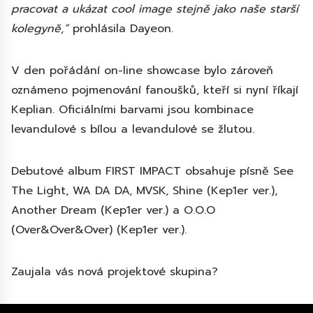
pracovat a ukázat cool image stejně jako naše starší
kolegyně,“
prohlásila Dayeon.
V den pořádání on-line showcase bylo zároveň
oznámeno pojmenování fanoušků, kteří si nyní říkají
Keplian. Oficiálními barvami jsou kombinace
levandulové s bílou a levandulové se žlutou.
Debutové album FIRST IMPACT obsahuje písně See
The Light, WA DA DA, MVSK, Shine (Kep1er ver.),
Another Dream (Kep1er ver.) a O.O.O
(Over&Over&Over) (Kep1er ver.).
Zaujala vás nová projektové skupina?