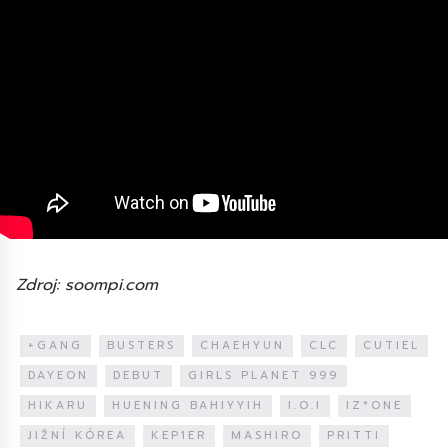
Zdroj: soompi.com
+GANG
BUSTERS
CHAEHYUN
CLC
CUTIEL
DAYEON
DEBUT
GIRLS PLANET 999
HIKARU
HUENING BAHIYYIH
I.O.I
IZ*ONE
JIŽNÍ KÓREA
KEP1ER
MASHIRO
PRITTI