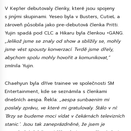
V Kep1er debutovaly členky, které jsou spojeny
s jinými skupinami. Yeseo byla v Busters, CutieL a
zároveň působila jako pre-debutová členka Pritti.
Yujin spadá pod CLC a Hikaru byla členkou +GANG.
„Jelikož jsme se znaly od show a sblížily se, mohly
jsme vést spousty konverzací. Tvrdě jsme dřely,
abychom spolu mohly hovořit a komunikovat,“
zmínila Yujin.
Chaehyun byla dříve trainee ve společnosti SM
Entertainment, kde se seznámila s členkami
dnešních aespa. Řekla:
„aespa sunbaenim mi
poslaly zprávu, ve které mi gratulovaly. Stálo v ní:
‘Brzy se budeme moci vídat v čekárnách televizních
stanic.’. Jsou tak zaneprázdněné, že jsem je