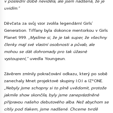
v poslední době neviděla, ale jsem nadšená, že je
uvidím.“
Děvčata za svůj vzor zvolila legendární Girls’
Generation. Tiffany byla dokonce mentorkou v Girls
Planet 999.
„Myslíme si, že je tak super, že všechny
členky mají své vlastní osobnosti a půvab, ale
mohou se dát dohromady pro tak úžasné
vystoupení,“
uvedla Youngeun.
Závěrem zmínily pokračování odkazu, který po sobě
zanechaly Mnet projektové skupiny I.O.I a IZ*ONE.
„Nebyly jsme schopny si to plně uvědomit, protože
jakmile show skončila, byly jsme zaneprázdněné
přípravou našeho debutového alba. Než abychom se
cítily pod tlakem, jsme nadšené. Chceme tvrdě