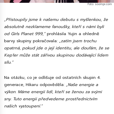
Foto: soompi.com
„Přistoupily jsme k našemu debutu s myšlenkou, že
absolutně nezklameme fanoušky, kteří s námi byli
od Girls Planet 999,“
prohlásila Yujin a ohledně
barvy skupiny pokračovala:
„zatím jsem trochu
opatrná, pokud jde o její identitu, ale doufám, že se
Kep1er může stát zářivou skupinou dodávající lidem
sílu.“
Na otázku, co je odlišuje od ostatních skupin 4.
generace, Hikaru odpověděla:
„Naše energie a
výkon. Máme energii lidí, kteří se ženou za svými
sny. Tuto energii předvedeme prostřednictvím
našich vystoupení.“