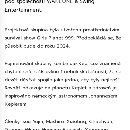
pod společnosti WAKEONE a Swing
Entertainment.
Projektová skupina byla utvořena prostřednictvím
survival show Girls Planet 999. Předpokládá se, že
působit bude do roku 2024.
Pojmenování skupiny kombinuje Kep, což znamená
chytání snů, s číslovkou 1 neboli skutečností, že se
devět děvčat spojilo jako jedna, aby byly nejlepší.
Rovněž odkazuje na planetu Keplet a zároveň je
inspirováno německým astronomem Johannesem
Keplerem.
Členky jsou Yujin, Mashiro, Xiaoting, Chaehyun,
Dayeon, Hikaru, Huening Bahiyyih, Youngeun