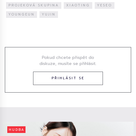
PROJEKOVÁ SKUPINA
XIAOTING
YESEO
YOUNGEUN
YUJIN
Diskuze
Pokud chcete přispět do
diskuze, musíte se přihlásit.
PŘIHLÁSIT SE
HUDBA