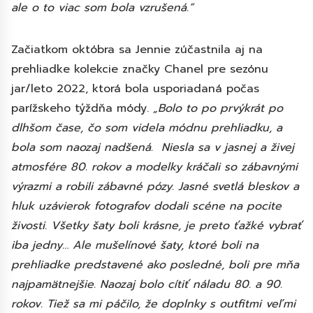
ale o to viac som bola vzrušená.“
Začiatkom októbra sa Jennie zúčastnila aj na
prehliadke kolekcie značky Chanel pre sezónu
jar/leto 2022, ktorá bola usporiadaná počas
parížskeho týždňa módy.
„Bolo to po prvýkrát po
dlhšom čase, čo som videla módnu prehliadku, a
bola som naozaj nadšená. Niesla sa v jasnej a živej
atmosfére 80. rokov a modelky kráčali so zábavnými
výrazmi a robili zábavné pózy. Jasné svetlá bleskov a
hluk uzávierok fotografov dodali scéne na pocite
živosti. Všetky šaty boli krásne, je preto ťažké vybrať
iba jedny… Ale mušelínové šaty, ktoré boli na
prehliadke predstavené ako posledné, boli pre mňa
najpamätnejšie. Naozaj bolo cítiť náladu 80. a 90.
rokov. Tiež sa mi páčilo, že doplnky s outfitmi veľmi