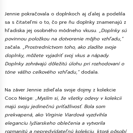
Jennie pokračovala o doplnkoch aj ďalej a podelila
sa s čitateľmi o to, čo pre ňu doplnky znamenajú z
hľadiska jej osobného módneho vkusu.
„Doplnky sú
povinnou položkou na dotvorenie môjho vzhľadu,“
začala.
„Prostredníctvom toho, ako zladíte svoje
doplnky, môžete vyjadriť svoj vkus a nápady.
Doplnky zohrávajú dôležitú úlohu pri rozhodovaní o
tóne vášho celkového vzhľadu,“
dodala.
Na záver Jennie zdieľala svoje dojmy z kolekcie
Coco Neige:
„Myslím si, že všetky odevy v kolekcii
majú svoju jedinečnú príťažlivosť. Bola som
prekvapená, ako Virginie Viardová vyzdvihla
eleganciu lyžiarskeho oblečenia a vytvorila
rozmanitú a nepredvídateľnú kolekciu, ktorá pôsobí