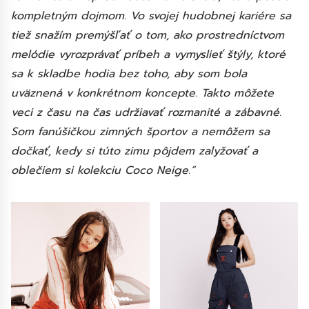
kompletným dojmom. Vo svojej hudobnej kariére sa
tiež snažím premýšľať o tom, ako prostredníctvom
melódie vyrozprávať príbeh a vymyslieť štýly, ktoré
sa k skladbe hodia bez toho, aby som bola
uväznená v konkrétnom koncepte. Takto môžete
veci z času na čas udržiavať rozmanité a zábavné.
Som fanúšičkou zimných športov a nemôžem sa
dočkať, kedy si túto zimu pôjdem zalyžovať a
oblečiem si kolekciu Coco Neige.“