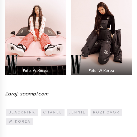
Foto: W Korea
Foto: W Korea
Zdroj: soompi.com
BLACKPINK
CHANEL
JENNIE
ROZHOVOR
W KOREA