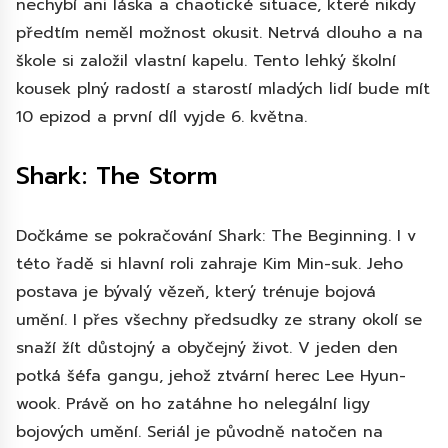
nechybí ani láska a chaotické situace, které nikdy
předtím neměl možnost okusit. Netrvá dlouho a na
škole si založil vlastní kapelu. Tento lehký školní
kousek plný radostí a starostí mladých lidí bude mít
10 epizod a první díl vyjde 6. května.
Shark: The Storm
Dočkáme se pokračování Shark: The Beginning. I v
této řadě si hlavní roli zahraje Kim Min-suk. Jeho
postava je bývalý vězeň, který trénuje bojová
umění. I přes všechny předsudky ze strany okolí se
snaží žít důstojný a obyčejný život. V jeden den
potká šéfa gangu, jehož ztvární herec Lee Hyun-
wook. Právě on ho zatáhne ho nelegální ligy
bojových umění. Seriál je původně natočen na