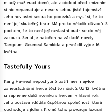
mladý muž vrací domů, ale z období před zmizením
si nic nepamatuje a nese s sebou jisté tajemství.
Jeho nevlastní sestra ho podezírá a myslí si, že to
není její skutečný bratr. Má pro to několik důvodů. S
pocitem, že to není její nevlastní bratr, se do něj
zakouká. Seriál je natočen na základě novely
Tangeum: Geumeul Samkida a první díl vyjde 16.
května.
Tastefully Yours
Kang Ha-neul nepochybně patří mezi nejvíce
zaneprázdněné herce těchto měsíců. Už 12. května
si zapneme další novinku s hercem v hlavní roli.
Jeho postava zdědila úspěšnou společnost, která
obchoduje s jídlem. Kromě toho provozuje luxusní