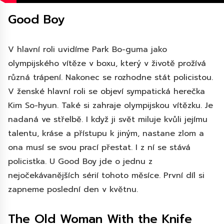
Good Boy
V hlavní roli uvidíme Park Bo-guma jako
olympijského vítěze v boxu, který v životě prožívá
různá trápení. Nakonec se rozhodne stát policistou.
V ženské hlavní roli se objeví sympatická herečka
Kim So-hyun. Také si zahraje olympijskou vítězku. Je
nadaná ve střelbě. I když ji svět miluje kvůli jejímu
talentu, kráse a přístupu k jiným, nastane zlom a
ona musí se svou prací přestat. I z ní se stává
policistka. U Good Boy jde o jednu z
nejočekávanějších sérií tohoto měsíce. První díl si
zapneme poslední den v květnu.
The Old Woman With the Knife