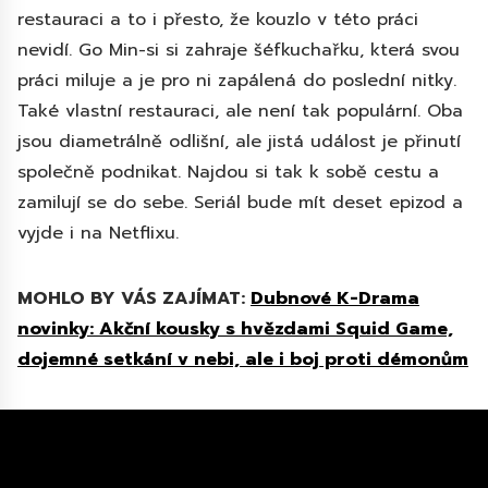
restauraci a to i přesto, že kouzlo v této práci
nevidí. Go Min-si si zahraje šéfkuchařku, která svou
práci miluje a je pro ni zapálená do poslední nitky.
Také vlastní restauraci, ale není tak populární. Oba
jsou diametrálně odlišní, ale jistá událost je přinutí
společně podnikat. Najdou si tak k sobě cestu a
zamilují se do sebe. Seriál bude mít deset epizod a
vyjde i na Netflixu.
MOHLO BY VÁS ZAJÍMAT:
Dubnové K-Drama
novinky: Akční kousky s hvězdami Squid Game,
dojemné setkání v nebi, ale i boj proti démonům