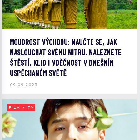
MOUDROST VÝCHODU: NAUČTE SE, JAK
NASLOUCHAT SVÉMU NITRU. NALEZNETE
ŠTĚSTÍ, KLID I VDĚČNOST V DNEŠNÍM
USPĚCHANÉM SVĚTĚ
09.09.2025
FILM / TV