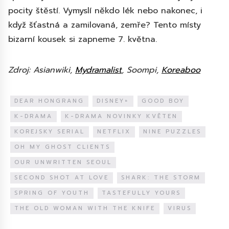
pocity štěstí. Vymyslí někdo lék nebo nakonec, i
když šťastná a zamilovaná, zemře? Tento místy
bizarní kousek si zapneme 7. května.
Zdroj: Asianwiki,
Mydramalist
, Soompi,
Koreaboo
DEAR HONGRANG
DISNEY+
GOOD BOY
K-DRAMA
K-DRAMA NOVINKY KVĚTEN
KOREJSKY SERIAL
NETFLIX
NINE PUZZLES
OH MY GHOST CLIENTS
OUR UNWRITTEN SEOUL
SECOND SHOT AT LOVE
SHARK: THE STORM
SPRING OF YOUTH
TASTEFULLY YOURS
THE OLD WOMAN WITH THE KNIFE
VIRUS