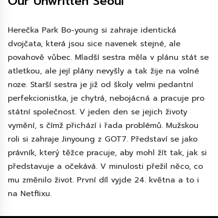
Our Unwritten Seoul
Herečka Park Bo-young si zahraje identická
dvojčata, která jsou sice navenek stejné, ale
povahově vůbec. Mladší sestra měla v plánu stát se
atletkou, ale její plány nevyšly a tak žije na volné
noze. Starší sestra je již od školy velmi pedantní
perfekcionistka, je chytrá, nebojácná a pracuje pro
státní společnost. V jeden den se jejich životy
vymění, s čímž přichází i řada problémů. Mužskou
roli si zahraje Jinyoung z GOT7. Představí se jako
právník, který těžce pracuje, aby mohl žít tak, jak si
představuje a očekává. V minulosti přežil něco, co
mu změnilo život. První díl vyjde 24. května a to i
na Netflixu.