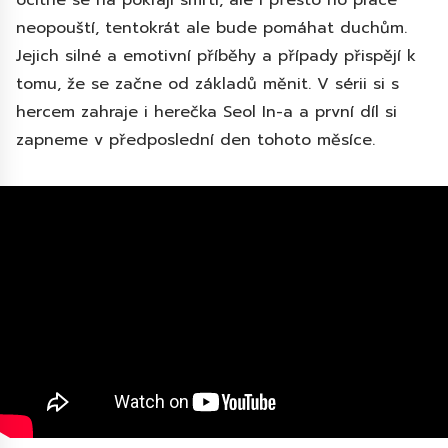
ocitne se na pokraji smrti, ale i přesto ho práce
neopouští, tentokrát ale bude pomáhat duchům.
Jejich silné a emotivní příběhy a případy přispějí k
tomu, že se začne od základů měnit. V sérii si s
hercem zahraje i herečka Seol In-a a první díl si
zapneme v předposlední den tohoto měsíce.