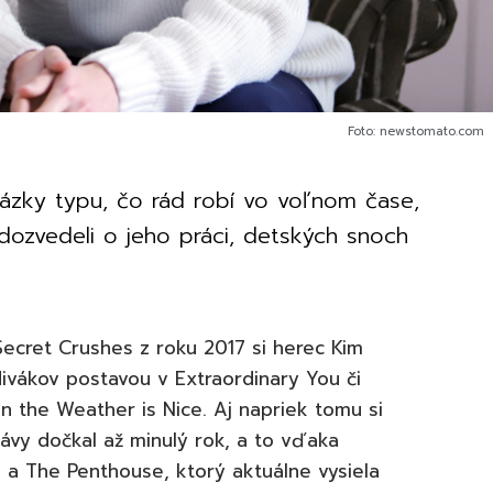
Foto: newstomato.com
ázky typu, čo rád robí vo voľnom čase,
ozvedeli o jeho práci, detských snoch
.
ecret Crushes z roku 2017 si herec Kim
divákov postavou v Extraordinary You či
en the Weather is Nice. Aj napriek tomu si
slávy dočkal až minulý rok, a to vďaka
 a The Penthouse, ktorý aktuálne vysiela