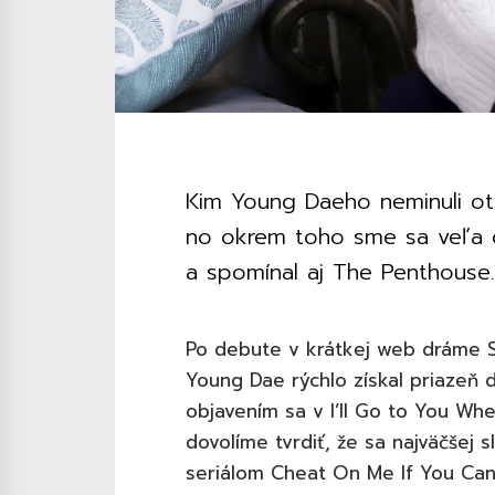
Kim Young Daeho neminuli ot
no okrem toho sme sa veľa d
a spomínal aj The Penthouse
Po debute v krátkej web dráme S
Young Dae rýchlo získal priazeň 
objavením sa v I’ll Go to You Wh
dovolíme tvrdiť, že sa najväčšej 
seriálom Cheat On Me If You Can