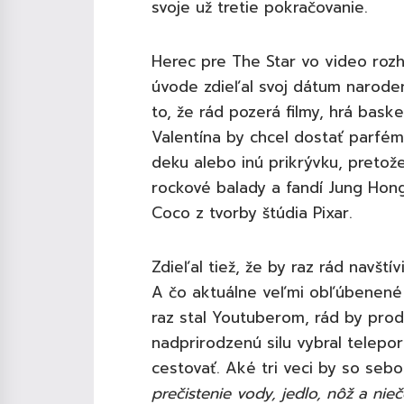
svoje už tretie pokračovanie.
Herec pre The Star vo video roz
úvode zdieľal svoj dátum narodeni
to, že rád pozerá filmy, hrá bask
Valentína by chcel dostať parfém
deku alebo inú prikrývku, pretož
rockové balady a fandí Jung Hong 
Coco z tvorby štúdia Pixar.
Zdieľal tiež, že by raz rád navšt
A čo aktuálne veľmi obľúbenené 
raz stal Youtuberom, rád by pro
nadprirodzenú silu vybral telepo
cestovať. Aké tri veci by so seb
prečistenie vody, jedlo, nôž a nie