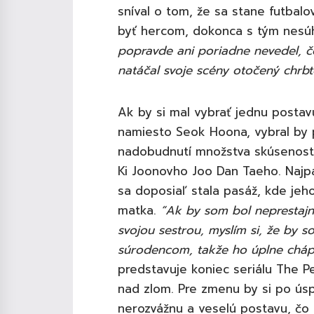
sníval o tom, že sa stane futbalo
byť hercom, dokonca s tým nesúhla
popravde ani poriadne nevedel, 
natáčal svoje scény otočený chrb
Ak by si mal vybrať jednu postav
namiesto Seok Hoona, vybral by p
nadobudnutí množstva skúseností
Ki Joonovho Joo Dan Taeho. Naj
sa doposiaľ stala pasáž, kde jeho
matka.
“
Ak by som bol neprestajn
svojou sestrou, myslím si, že by s
súrodencom, takže ho úplne cháp
predstavuje koniec seriálu The P
nad zlom. Pre zmenu by si po úsp
nerozvážnu a veselú postavu, čo