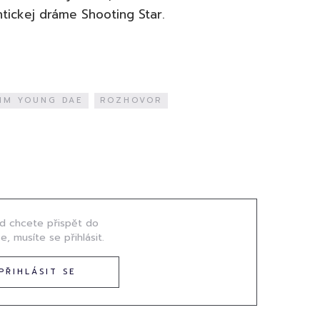
ickej dráme Shooting Star.
IM YOUNG DAE
ROZHOVOR
d chcete přispět do
e, musíte se přihlásit.
PŘIHLÁSIT SE