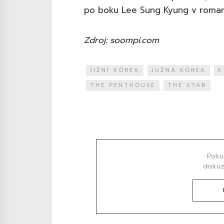
po boku Lee Sung Kyung v romant
Zdroj: soompi.com
JIŽNÍ KÓREA
JUŽNÁ KÓREA
K
THE PENTHOUSE
THE STAR
Diskuze
Poku
diskuz