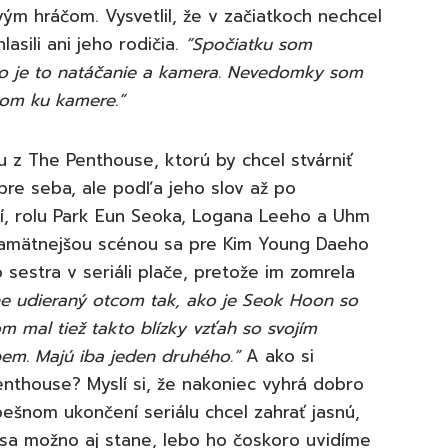
vým hráčom. Vysvetlil, že v začiatkoch nechcel
sili ani jeho rodičia.
“
Spočiatku som
čo je to natáčanie a kamera. Nevedomky som
tom ku kamere.”
u z The Penthouse, ktorú by chcel stvárniť
re seba, ale podľa jeho slov až po
, rolu Park Eun Seoka, Logana Leeho a Uhm
pamätnejšou scénou sa pre Kim Young Daeho
 sestra v seriáli plače, pretože im zomrela
e udieraný otcom tak, ako je Seok Hoon so
om mal tiež takto blízky vzťah so svojím
em. Majú iba jeden druhého.”
A ako si
enthouse? Myslí si, že nakoniec vyhrá dobro
ešnom ukončení seriálu chcel zahrať jasnú,
 sa možno aj stane, lebo ho čoskoro uvidíme