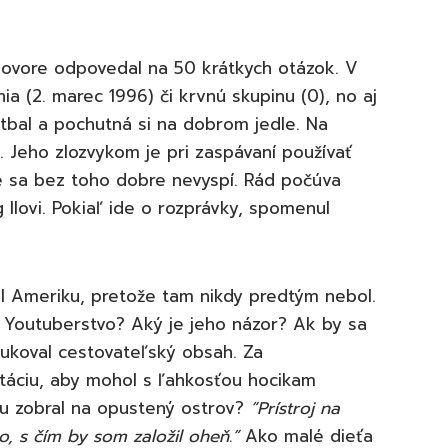
hovore odpovedal na 50 krátkych otázok. V
a (2. marec 1996) či krvnú skupinu (0), no aj
etbal a pochutná si na dobrom jedle. Na
. Jeho zlozvykom je pri zaspávaní používať
e sa bez toho dobre nevyspí. Rád počúva
Ilovi. Pokiaľ ide o rozprávky, spomenul
ívil Ameriku, pretože tam nikdy predtým nebol.
Youtuberstvo? Aký je jeho názor? Ak by sa
dukoval cestovateľský obsah. Za
rtáciu, aby mohol s ľahkosťou hocikam
ou zobral na opustený ostrov?
“
Prístroj na
čo, s čím by som založil oheň.”
Ako malé dieťa