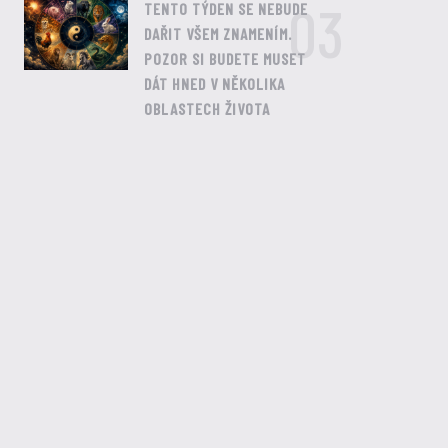
03
TENTO TÝDEN SE NEBUDE
DAŘIT VŠEM ZNAMENÍM.
POZOR SI BUDETE MUSET
DÁT HNED V NĚKOLIKA
OBLASTECH ŽIVOTA