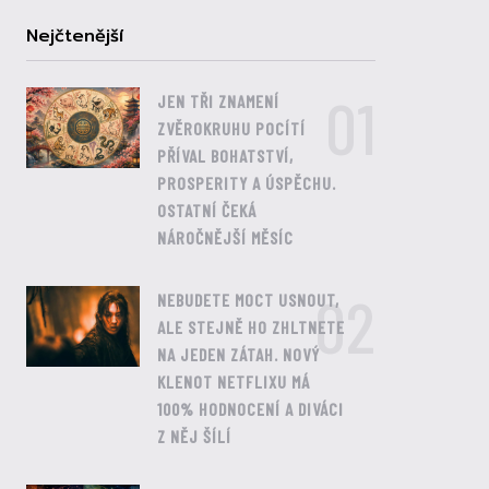
Nejčtenější
01
JEN TŘI ZNAMENÍ
ZVĚROKRUHU POCÍTÍ
PŘÍVAL BOHATSTVÍ,
PROSPERITY A ÚSPĚCHU.
OSTATNÍ ČEKÁ
NÁROČNĚJŠÍ MĚSÍC
02
NEBUDETE MOCT USNOUT,
ALE STEJNĚ HO ZHLTNETE
NA JEDEN ZÁTAH. NOVÝ
KLENOT NETFLIXU MÁ
100% HODNOCENÍ A DIVÁCI
Z NĚJ ŠÍLÍ