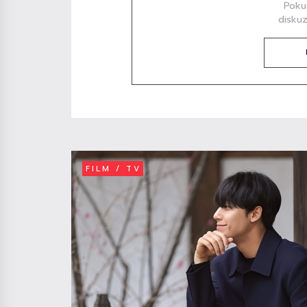
Poku
diskuz
FILM / TV