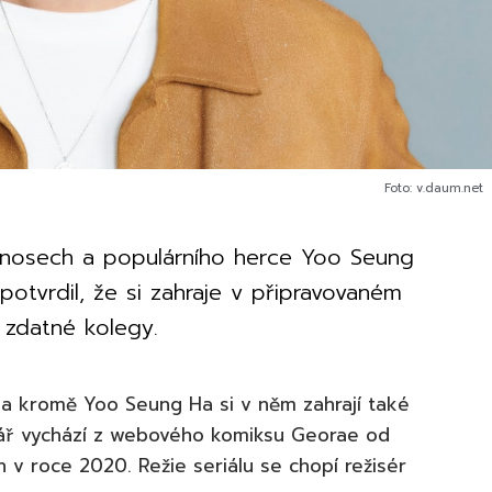
Foto: v.daum.net
 únosech a populárního herce Yoo Seung
potvrdil, že si zahraje v připravovaném
 zdatné kolegy.
 a kromě Yoo Seung Ha si v něm zahrají také
nář vychází z webového komiksu Georae od
 v roce 2020. Režie seriálu se chopí režisér