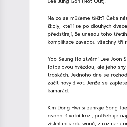
Lee Jung Gon (Not Out).
Na co se můžeme těšit? Čeká nás 
školy, kteří se po dlouhých dvace
předstírají, že unesou toho třet
komplikace zavedou všechny tři 
Yoo Seung Ho ztvární Lee Joon Su
fotbalovou hvězdou, ale jeho sny 
troskách. Jednoho dne se rozho
začít nový život. Jenže se zaplet
kamarád.
Kim Dong Hwi si zahraje Song Jae 
osobní životní krizi, potřebuje na
získal miliardu wonů, z rozmaru 