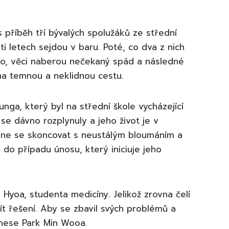
příběh tří bývalých spolužáků ze střední
ti letech sejdou v baru. Poté, co dva z nich
ího, věci naberou nečekaný spád a následné
na temnou a neklidnou cestu.
nga, který byl na střední škole vycházející
se dávno rozplynuly a jeho život je v
dne se skoncovat s neustálým bloumáním a
e do případu únosu, který iniciuje jeho
Hyoa, studenta medicíny. Jelikož zrovna čelí
jít řešení. Aby se zbavil svých problémů a
unese Park Min Wooa.