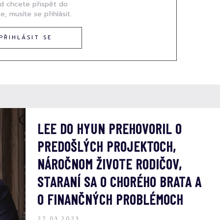
d chcete přispět do
e, musíte se přihlásit.
PŘIHLÁSIT SE
LEE DO HYUN PREHOVORIL O
PREDOŠLÝCH PROJEKTOCH,
NÁROČNOM ŽIVOTE RODIČOV,
STARANÍ SA O CHORÉHO BRATA A
O FINANČNÝCH PROBLÉMOCH
27.03.2023