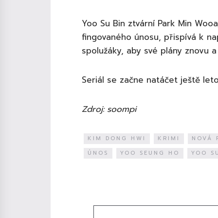
Yoo Su Bin ztvární Park Min Wooa
fingovaného únosu, přispívá k nap
spolužáky, aby své plány znovu a 
Seriál se začne natáčet ještě let
Zdroj: soompi
KIM DONG HWI
KRIMI
NOVÁ 
ÚNOS
YOO SEUNG HO
YOO S
Diskuze