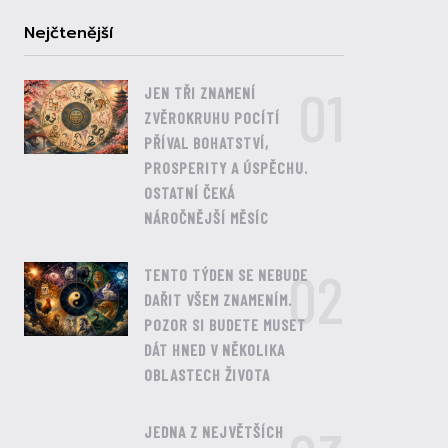
Nejčtenější
01
JEN TŘI ZNAMENÍ
ZVĚROKRUHU POCÍTÍ
PŘÍVAL BOHATSTVÍ,
PROSPERITY A ÚSPĚCHU.
OSTATNÍ ČEKÁ
NÁROČNĚJŠÍ MĚSÍC
02
TENTO TÝDEN SE NEBUDE
DAŘIT VŠEM ZNAMENÍM.
POZOR SI BUDETE MUSET
DÁT HNED V NĚKOLIKA
OBLASTECH ŽIVOTA
JEDNA Z NEJVĚTŠÍCH