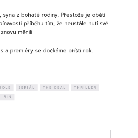
, syna z bohaté rodiny. Přestože je obětí
ínavosti příběhu tím, že neustále nutí své
znovu měnili.
os a premiéry se dočkáme příští rok.
ROLE
SERIÁL
THE DEAL
THRILLER
U BIN