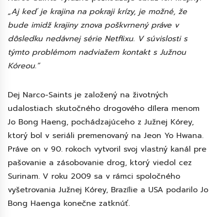
„Aj keď je krajina na pokraji krízy, je možné, že
bude imidž krajiny znova poškvrnený práve v
dôsledku nedávnej série Netflixu. V súvislosti s
týmto problémom nadviažem kontakt s Južnou
Kóreou.”
Dej Narco-Saints je založený na životných
udalostiach skutočného drogového dílera menom
Jo Bong Haeng, pochádzajúceho z Južnej Kórey,
ktorý bol v seriáli premenovaný na Jeon Yo Hwana.
Práve on v 90. rokoch vytvoril svoj vlastný kanál pre
pašovanie a zásobovanie drog, ktorý viedol cez
Surinam. V roku 2009 sa v rámci spoločného
vyšetrovania Južnej Kórey, Brazílie a USA podarilo Jo
Bong Haenga konečne zatknúť.