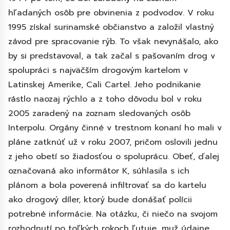
hľadaných osôb pre obvinenia z podvodov. V roku
1995 získal surinamské občianstvo a založil vlastný
závod pre spracovanie rýb. To však nevynášalo, ako
by si predstavoval, a tak začal s pašovaním drog v
spolupráci s najväčším drogovým kartelom v
Latinskej Amerike, Cali Cartel. Jeho podnikanie
rástlo naozaj rýchlo a z toho dôvodu bol v roku
2005 zaradený na zoznam sledovaných osôb
Interpolu. Orgány činné v trestnom konaní ho mali v
pláne zatknúť už v roku 2007, pričom oslovili jednu
z jeho obetí so žiadosťou o spoluprácu. Obeť, ďalej
označovaná ako informátor K, súhlasila s ich
plánom a bola poverená infiltrovať sa do kartelu
ako drogový díler, ktorý bude donášať polícii
potrebné informácie.
Na otázku, či niečo na svojom
rozhodnutí po toľkých rokoch ľutuje, muž údajne