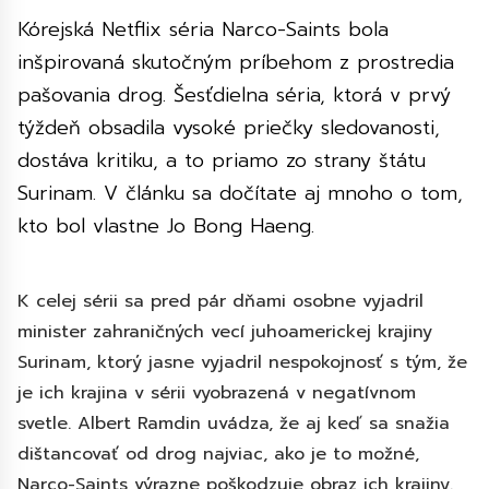
Kórejská Netflix séria Narco-Saints bola
inšpirovaná skutočným príbehom z prostredia
pašovania drog. Šesťdielna séria, ktorá v prvý
týždeň obsadila vysoké priečky sledovanosti,
dostáva kritiku, a to priamo zo strany štátu
Surinam. V článku sa dočítate aj mnoho o tom,
kto bol vlastne Jo Bong Haeng.
K celej sérii sa pred pár dňami osobne vyjadril
minister za
hraničných vecí juhoamerickej krajiny
Surinam, ktorý jasne vyjadril nespokojnosť s tým, že
je ich krajina v sérii vyobrazená v negatívnom
svetle. Albert Ramdin uvádza, že aj keď sa snažia
dištancovať od drog najviac, ako je to možné,
Narco-Saints výrazne poškodzuje obraz ich krajiny.