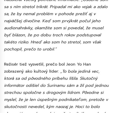
sa s ním stretol trikrát. Pripadal mi ako vojak a zdalo
sa, že by nemal problém v pohode prežiť aj v
najväčšej divočine. Keď som prvýkrát počul jeho
audionahrávky, okamžite som si povedal, že musel
byť blázon, že po dobu troch rokov podstupoval
takéto riziko. Hneď ako som ho stretol, som však
pochopil, prečo to urobil.”
Režisér tiež vysvetlil, prečo bol Jeon Yo Han
zobrazený ako kultový líder:
„To bola jediná vec,
ktorá sa od pôvodného príbehu líšila. Skutočný
informátor odišiel do Surinamu sám a žil pod jednou
strechou spoločne s drogovým lídrom. Pôvodne si
myslel, že je len úspešným podnikateľom, pretože v
skutočnosti nevedel, kým naozaj je. Hoci to bolo