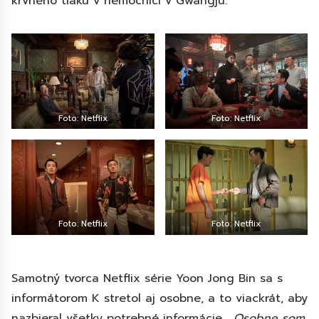
krvného tlaku v nemocnici v Gwangju.
Foto: Netflix
Foto: Netflix
Foto: Netflix
Foto: Netflix
Samotný tvorca Netflix série Yoon Jong Bin sa s
informátorom K stretol aj osobne, a to viackrát, aby
nazbieral všetky potrebné informácie.
„Osobne som