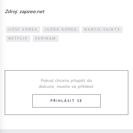
Zdroj: zapzee.net
JIŽNÍ KÓREA
JUŽNÁ KÓREA
NARCO-SAINTS
NETFLIX
SURINAM
Diskuze
Pokud chcete přispět do
diskuze, musíte se přihlásit.
PŘIHLÁSIT SE