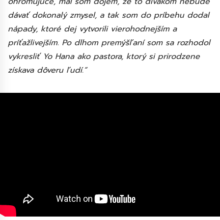
ohromujúce, mal som dojem, že to divákom nebude
dávať dokonalý zmysel, a tak som do príbehu dodal
nápady, ktoré dej vytvorili vierohodnejším a
príťažlivejším. Po dlhom premýšľaní som sa rozhodol
vykresliť Yo Hana ako pastora, ktorý si prirodzene
získava dôveru ľudí.“