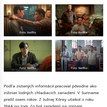
Foto: Netflix
Foto: Netflix
Foto: Netflix
Foto: Netflix
Podľa zistených informácií pracoval pôvodne ako
inžinier lodných chladiacich zariadení. V Suriname
prežil osem rokov. Z Južnej Kórey utiekol v roku
1944 po tom, čo bol zaradený na zoznam