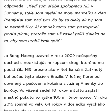
odpovedal:
„Keď som sľúbil spoluprácu NIS v
Suriname, stále som myslel na moju manželku a deti.
Premýšľal som nad tým, čo by sa dialo, ak by som
sa nevrátil živý. Aj napriek tomu som postupoval
podľa plánu, pretože som už zašiel príliš ďaleko na
to, aby som urobil krok späť.”
Jo Bong Haeng uzavrel v roku 2009 neúspešný
obchod s neexistujúcim kupcom drog, ktorého mu
podstrčila NIS, presne ako v Netflix sérii. Zatknutý
bol počas tejto akcie v Brazílii. V Južnej Kórei bol
obvinený z pašovania kokaínu z Južnej Ameriky do
Európy. Vo väzení sedel 10 rokov a štátu zaplatil
mastnú pokutu vo výške 100 miliónov wonov. V roku
2016 zomrel vo veku 64 rokov v dôsledku vysokého