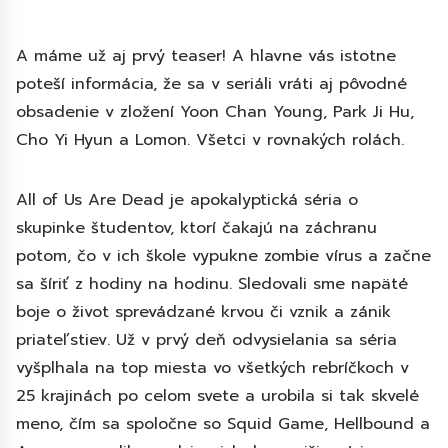
A máme už aj prvý teaser! A hlavne vás istotne
poteší informácia, že sa v seriáli vráti aj pôvodné
obsadenie v zložení Yoon Chan Young, Park Ji Hu,
Cho Yi Hyun a Lomon. Všetci v rovnakých rolách.
All of Us Are Dead je apokalyptická séria o
skupinke študentov, ktorí čakajú na záchranu
potom, čo v ich škole vypukne zombie vírus a začne
sa šíriť z hodiny na hodinu. Sledovali sme napäté
boje o život sprevádzané krvou či vznik a zánik
priateľstiev. Už v prvý deň odvysielania sa séria
vyšplhala na top miesta vo všetkých rebríčkoch v
25 krajinách po celom svete a urobila si tak skvelé
meno, čím sa spoločne so Squid Game, Hellbound a