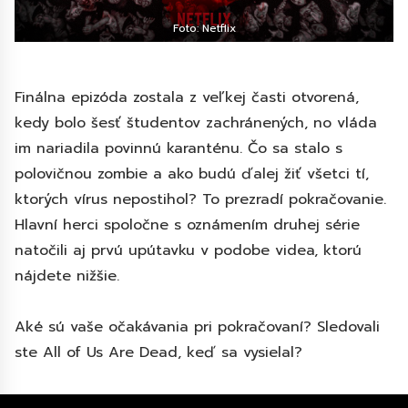
Foto: Netflix
Finálna epizóda zostala z veľkej časti otvorená,
kedy bolo šesť študentov zachránených, no vláda
im nariadila povinnú karanténu. Čo sa stalo s
polovičnou zombie a ako budú ďalej žiť všetci tí,
ktorých vírus nepostihol? To prezradí pokračovanie.
Hlavní herci spoločne s oznámením druhej série
natočili aj prvú upútavku v podobe videa, ktorú
nájdete nižšie.
Aké sú vaše očakávania pri pokračovaní? Sledovali
ste All of Us Are Dead, keď sa vysielal?