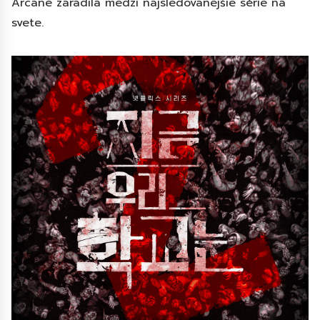
Arcane zaradila medzi najsledovanejšie série na
svete.