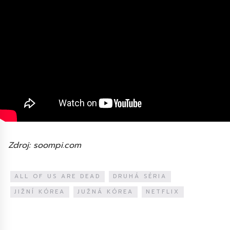
Zdroj: soompi.com
ALL OF US ARE DEAD
DRUHÁ SÉRIA
JIŽNÍ KÓREA
JUŽNÁ KÓREA
NETFLIX
Diskuze