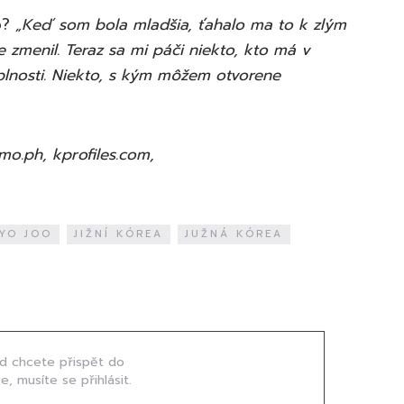
p?
„Keď som bola mladšia, ťahalo ma to k zlým
zmenil. Teraz sa mi páči niekto, kto má v
lnosti. Niekto, s kým môžem otvorene
mo.ph, kprofiles.com,
YO JOO
JIŽNÍ KÓREA
JUŽNÁ KÓREA
d chcete přispět do
e, musíte se přihlásit.