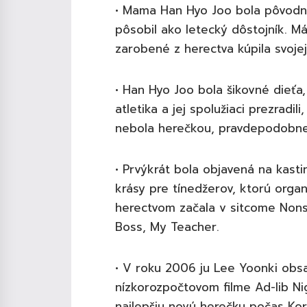
• Mama Han Hyo Joo bola pôvodne 
pôsobil ako letecký dôstojník. M
zarobené z herectva kúpila svoj
• Han Hyo Joo bola šikovné dieťa,
atletika a jej spolužiaci prezradi
nebola herečkou, pravdepodobne 
• Prvýkrát bola objavená na kast
krásy pre tínedžerov, ktorú organ
herectvom začala v sitcome Nons
Boss, My Teacher.
• V roku 2006 ju Lee Yoonki obs
nízkorozpočtovom filme Ad-lib Nig
najlepšiu novú herečku počas Kor