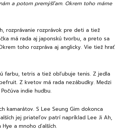
 konám a potom premýšľam. Okrem toho máme
íh, rozprávanie rozprávok pre deti a tiež
ečka má rada aj japonskú tvorbu, a preto sa
krem toho rozpráva aj anglicky. Vie tiež hrať
farbu, tetris a tiež obľubuje tenis. Z jedla
rapefruit. Z kvetov má rada nezábudky. Medzi
. Počúva indie hudbu.
ých kamarátov. S Lee Seung Gim dokonca
ších jej priateľov patrí napríklad Lee Ji Ah,
in Hye a mnoho ďalších.