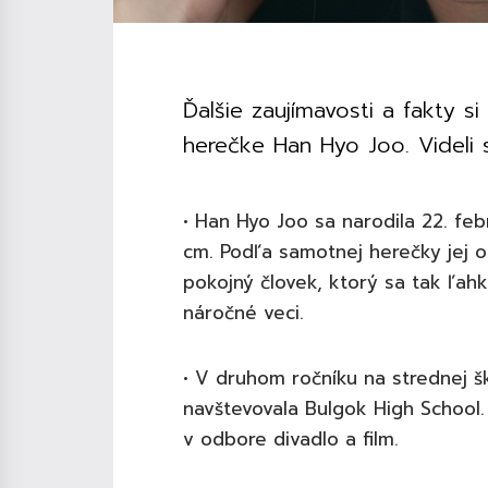
Ďalšie zaujímavosti a fakty 
herečke Han Hyo Joo. Videli s
• Han Hyo Joo sa narodila 22. fe
cm. Podľa samotnej herečky jej o
pokojný človek, ktorý sa tak ľah
náročné veci.
• V druhom ročníku na strednej š
navštevovala Bulgok High School.
v odbore divadlo a film.