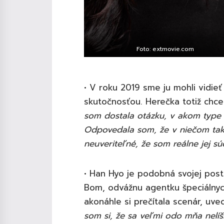
Foto: extmovie.com
• V roku 2019 sme ju mohli vidieť
skutočnosťou. Herečka totiž chce
som dostala otázku, v akom type 
Odpovedala som, že v niečom tako
neuveriteľné, že som reálne jej sú
• Han Hyo je podobná svojej posta
Bom, odvážnu agentku špeciálnych
akonáhle si prečítala scenár, uve
som si, že sa veľmi odo mňa nelíši