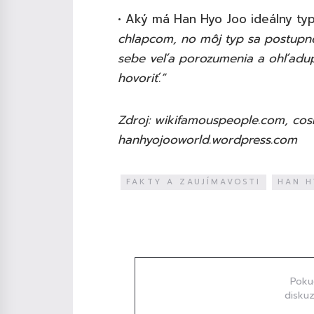
• Aký má Han Hyo Joo ideálny ty
chlapcom, no môj typ sa postupne 
sebe veľa porozumenia a ohľadup
hovoriť.”
Zdroj: wikifamouspeople.com, cos
hanhyojooworld.wordpress.com
FAKTY A ZAUJÍMAVOSTI
HAN H
Diskuze
Poku
diskuz