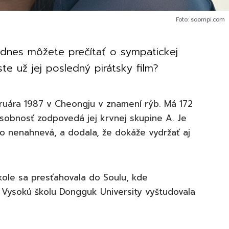
Foto: soompi.com
si dnes môžete prečítať o sympatickej
te už jej posledný pirátsky film?
bruára 1987 v Cheongju v znamení rýb. Má 172
sobnosť zodpovedá jej krvnej skupine A. Je
ko nenahnevá, a dodala, že dokáže vydržať aj
kole sa presťahovala do Soulu, kde
 Vysokú školu Dongguk University vyštudovala