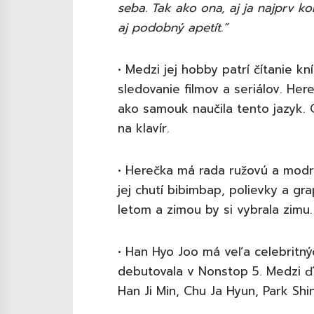
seba. Tak ako ona, aj ja najprv
aj podobný apetít.”
• Medzi jej hobby patrí čítanie kn
sledovanie filmov a seriálov. Her
ako samouk naučila tento jazyk. O
na klavír.
• Herečka má rada ružovú a modrú 
jej chutí bibimbap, polievky a g
letom a zimou by si vybrala zimu
• Han Hyo Joo má veľa celebritn
debutovala v Nonstop 5. Medzi ďal
Han Ji Min, Chu Ja Hyun, Park Sh