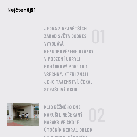
Nejčtenější
01
JEDNA Z NEJVĚTŠÍCH
ZÁHAD SVĚTA DODNES
VYVOLÁVÁ
NEZODPOVĚZENÉ OTÁZKY.
V PODZEMÍ UKRYLI
POHÁDKOVÝ POKLAD A
VŠECHNY, KTEŘÍ ZNALI
JEHO TAJEMSTVÍ, ČEKAL
STRAŠLIVÝ OSUD
02
KLID BĚŽNÉHO DNE
NARUŠIL NEČEKANÝ
MASAKR VE ŠKOLE:
ÚTOČNÍK NEBRAL OHLED