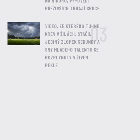
NA NIKOHO, VÝPOVĚDI
PŘEŽIVŠÍCH TRHAJÍ SRDCE
03
VIDEO, ZE KTERÉHO TUHNE
KREV V ŽILÁCH: STAČIL
JEDINÝ ZLOMEK SEKUNDY A
SNY MLADÉHO TALENTU SE
ROZPLYNULY V ŽIVÉM
PEKLE