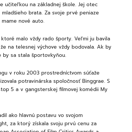
učiteľkou na základnej škole. Jej otec
á mladšieho brata. Za svoje prvé peniaze
ej mame nové auto.
 ktoré malo vždy rado športy. Veľmi ju bavila
li, že na telesnej výchove vždy bodovala. Ak by
by sa stala športovkyňou.
ingu v roku 2003 prostredníctvom súťaže
izovala potravinárska spoločnosť Binggrae. S
top 5 a v gangsterskej filmovej komédii My
adil ako hlavnú postavu vo svojom
ht, za ktorý získala svoju prvú cenu za
ean Association of Film Critics Awards a